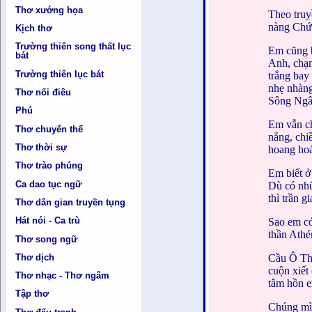
Thơ xướng họa
Theo tru
nàng Chức
Kịch thơ
Trường thiên song thất lục
Em cũng b
bát
Anh, chạm
Trường thiên lục bát
trắng bay
nhẹ nhàng
Thơ nối điêu
Sông Ngâ
Phú
Em vẫn ch
Thơ chuyển thể
nắng, chi
Thơ thời sự
hoang hoải
Thơ trào phúng
Em biết ở
Ca dao tục ngữ
Dù có nhữ
thì trần 
Thơ dân gian truyền tụng
Hát nói - Ca trù
Sao em có
thần Athé
Thơ song ngữ
Cầu Ô Th
Thơ dịch
cuộn xiết
Thơ nhạc - Thơ ngâm
tâm hồn 
Tập thơ
Chúng mìn