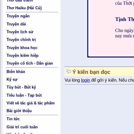
Thơ đấu tranh
của Thời g
Thơ Haiku (Hài Cú)
Truyện ngắn
Tịnh T
Truyện dài
Cho ngày
Truyện lịch sử
nay mưa n
Truyện chính trị
Truyện khoa học
Truyện kiếm hiệp
Truyện cổ tích - Dân gian
Ý kiến bạn đọc
Biên khảo
Ký sự
Vui lòng
login
để gởi ý kiến. Nếu ch
Tùy bút - Bút ký
Tiểu luận - Tạp bút
Viết về tác giả & tác phẩm
Bài giới thiệu
Tin tức
Giải trí cuối tuần