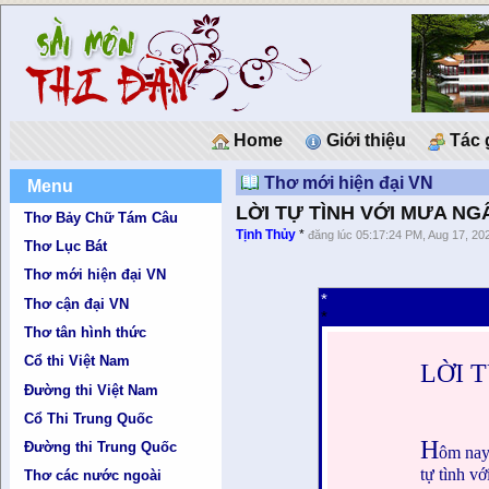
Home
Giới thiệu
Tác 
Thơ mới hiện đại VN
Menu
LỜI TỰ TÌNH VỚI MƯA NG
Thơ Bảy Chữ Tám Câu
Tịnh Thủy
*
đăng lúc 05:17:24 PM, Aug 17, 20
Thơ Lục Bát
Thơ mới hiện đại VN
*
Thơ cận đại VN
*
Thơ tân hình thức
Cổ thi Việt Nam
LỜI 
Đường thi Việt Nam
Cổ Thi Trung Quốc
H
Đường thi Trung Quốc
ôm nay
tự tình v
Thơ các nước ngoài