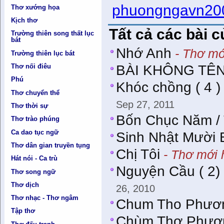
phuongngavn2
Thơ xướng họa
Kịch thơ
Tất cả các bài 
Trường thiên song thất lục
bát
Nhớ Anh
- Thơ mớ
Trường thiên lục bát
BÀI KHÔNG TÊN
Thơ nối điêu
Phú
Khóc chồng ( 4 ) 
Thơ chuyển thể
Sep 27, 2011
Thơ thời sự
Bốn Chục Năm /
Thơ trào phúng
Ca dao tục ngữ
Sinh Nhật Mười 
Thơ dân gian truyền tụng
Chị Tôi
- Thơ mới 
Hát nói - Ca trù
Nguyện Cầu ( 2)
Thơ song ngữ
Thơ dịch
26, 2010
Thơ nhạc - Thơ ngâm
Chum Tho Phươ
Tập thơ
Chùm Thơ Phươ