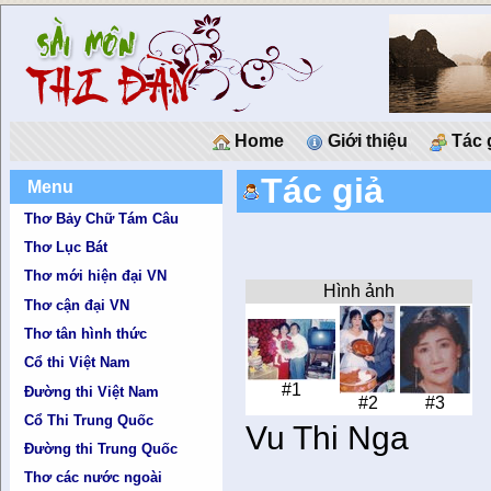
Home
Giới thiệu
Tác 
Tác giả
Menu
Thơ Bảy Chữ Tám Câu
Thơ Lục Bát
Thơ mới hiện đại VN
Hình ảnh
Thơ cận đại VN
Thơ tân hình thức
Cổ thi Việt Nam
#1
Đường thi Việt Nam
#2
#3
Cổ Thi Trung Quốc
Vu Thi Nga
Đường thi Trung Quốc
Thơ các nước ngoài