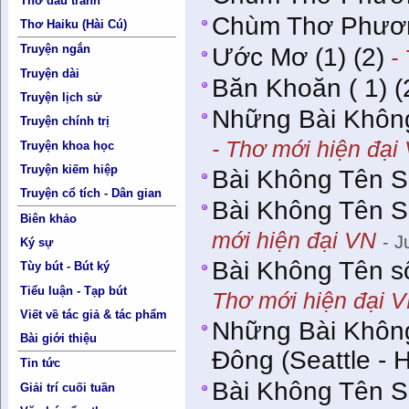
Thơ đấu tranh
Chùm Thơ Phươ
Thơ Haiku (Hài Cú)
Truyện ngắn
Ước Mơ (1) (2)
- 
Truyện dài
Băn Khoăn ( 1) (2
Truyện lịch sử
Những Bài Khôn
Truyện chính trị
- Thơ mới hiện đại
Truyện khoa học
Truyện kiếm hiệp
Bài Không Tên S
Truyện cổ tích - Dân gian
Bài Không Tên S
Biên khảo
mới hiện đại VN
- J
Ký sự
Bài Không Tên s
Tùy bút - Bút ký
Tiểu luận - Tạp bút
Thơ mới hiện đại 
Viết về tác giả & tác phẩm
Những Bài Không
Bài giới thiệu
Đông (Seattle - 
Tin tức
Bài Không Tên S
Giải trí cuối tuần