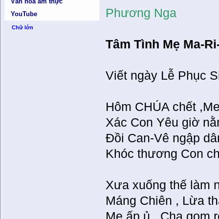
Văn hóa ẩm thực
Phương Nga
YouTube
Chữ lớn
Tâm Tình Mẹ Ma-Ri
Viết ngày Lễ Phục 
Hôm CHÚA chết ,Me 
Xác Con Yêu giờ nằm
Đồi Can-Vê ngập dâ
Khóc thương Con ch
Xưa xuống thế làm 
Máng Chiên , Lừa t
Mẹ ấp ủ , Cha gom 