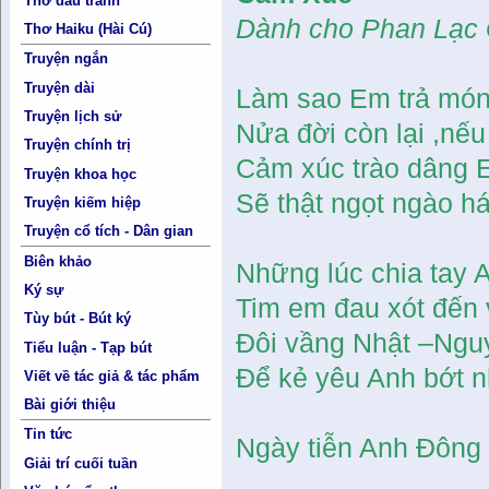
Thơ đấu tranh
Dành cho Phan Lạc
Thơ Haiku (Hài Cú)
Truyện ngắn
Truyện dài
Làm sao Em trả món
Truyện lịch sử
Nửa đời còn lại ,nế
Truyện chính trị
Cảm xúc trào dâng 
Truyện khoa học
Sẽ thật ngọt ngào h
Truyện kiếm hiệp
Truyện cổ tích - Dân gian
Biên khảo
Những lúc chia tay 
Ký sự
Tim em đau xót đến
Tùy bút - Bút ký
Đôi vầng Nhật –Nguyệ
Tiểu luận - Tạp bút
Để kẻ yêu Anh bớt 
Viết về tác giả & tác phẩm
Bài giới thiệu
Tin tức
Ngày tiễn Anh Đông
Giải trí cuối tuần