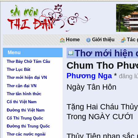
Home
Giới thiệu
Tác 
Thơ mới hiện 
Menu
Thơ Bảy Chữ Tám Câu
Chum Tho Phư
Thơ Lục Bát
Phương Nga
*
đăng l
Thơ mới hiện đại VN
Ngày Tân Hôn
Thơ cận đại VN
Thơ tân hình thức
Cổ thi Việt Nam
Tặng Hai Cháu Thủy
Đường thi Việt Nam
Trong NGÀY CƯỚI
Cổ Thi Trung Quốc
Đường thi Trung Quốc
Thơ các nước ngoài
Thủy Tiên nhan sắc