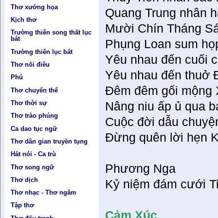
Thơ xướng họa
Quang Trung nhân h
Kịch thơ
Mười Chín Tháng S
Trường thiên song thất lục
bát
Phụng Loan sum họp 
Trường thiên lục bát
Yêu nhau đến cuối c
Thơ nối điêu
Yêu nhau đến thuở Đất
Phú
Đêm đêm gối mộng X
Thơ chuyển thể
Thơ thời sự
Nâng niu ấp ủ qua b
Thơ trào phúng
Cuộc đời dẫu chuyệ
Ca dao tục ngữ
Đừng quên lời hẹn
Thơ dân gian truyền tụng
Hát nói - Ca trù
Phương Nga
Thơ song ngữ
Thơ dịch
Kỷ niệm đám cưới T
Thơ nhạc - Thơ ngâm
Tập thơ
Cảm Xúc