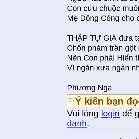
Con cứu chuộc muôn 
Mẹ Đồng Công cho cạ
THẬP TỰ GIÁ đưa ta
Chốn phàm trần gột 
Nên Con phải Hiến th
Vì ngàn xưa ngàn nhâ
Phương Nga
Ý kiến bạn đọ
Vui lòng
login
để g
danh
.