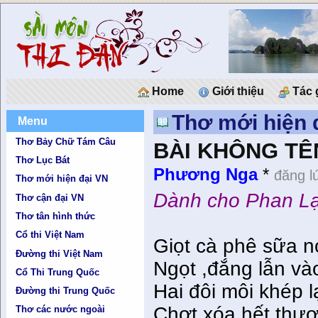
Home
Giới thiệu
Tác 
Thơ mới hiện 
Menu
Thơ Bảy Chữ Tám Câu
BÀI KHÔNG TÊ
Thơ Lục Bát
Phương Nga
*
đăng l
Thơ mới hiện đại VN
Dành cho Phan Lạ
Thơ cận đại VN
Thơ tân hình thức
Cổ thi Việt Nam
Giọt cà phê sữa 
Đường thi Việt Nam
Ngọt ,đắng lẫn và
Cổ Thi Trung Quốc
Hai đôi môi khép l
Đường thi Trung Quốc
Chợt xóa hết thươ
Thơ các nước ngoài