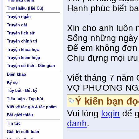
Thơ đấu tranh
Hạnh phúc biết ba
Thơ Haiku (Hài Cú)
Truyện ngắn
Truyện dài
Xin cho anh luôn 
Truyện lịch sử
Sống những ngày 
Truyện chính trị
Để em không đơn
Truyện khoa học
Chịu đựng mọi ưu
Truyện kiếm hiệp
Truyện cổ tích - Dân gian
Biên khảo
Viết tháng 7 năm 
Ký sự
VỢ PHƯƠNG NG
Tùy bút - Bút ký
Ý kiến bạn đọ
Tiểu luận - Tạp bút
Viết về tác giả & tác phẩm
Vui lòng
login
để g
Bài giới thiệu
danh
.
Tin tức
Giải trí cuối tuần