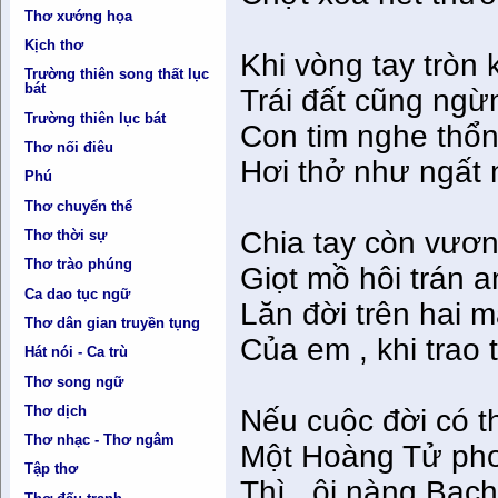
Thơ xướng họa
Kịch thơ
Khi vòng tay tròn 
Trường thiên song thất lục
bát
Trái đất cũng ngừ
Trường thiên lục bát
Con tim nghe thổn
Thơ nối điêu
Hơi thở như ngất
Phú
Thơ chuyển thể
Chia tay còn vươ
Thơ thời sự
Thơ trào phúng
Giọt mồ hôi trán 
Ca dao tục ngữ
Lăn đời trên hai 
Thơ dân gian truyền tụng
Của em , khi trao 
Hát nói - Ca trù
Thơ song ngữ
Thơ dịch
Nếu cuộc đời có t
Thơ nhạc - Thơ ngâm
Một Hoàng Tử ph
Tập thơ
Thì , ôi nàng Bạch