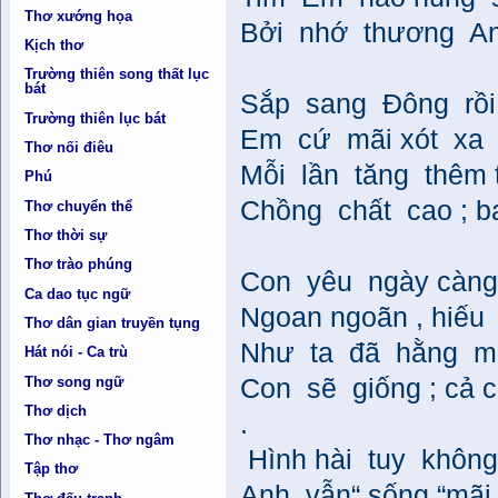
Thơ xướng họa
Bởi nhớ thương An
Kịch thơ
Trường thiên song thất lục
bát
Sắp sang Đông rồi
Trường thiên lục bát
Em cứ mãi xót xa
Thơ nối điêu
Mỗi lần tăng thêm 
Phú
Chồng chất cao ; b
Thơ chuyển thể
Thơ thời sự
Thơ trào phúng
Con yêu ngày càng
Ca dao tục ngữ
Ngoan ngoãn , hiếu
Thơ dân gian truyền tụng
Như ta đã hằng m
Hát nói - Ca trù
Thơ song ngữ
Con sẽ giống ; cả c
Thơ dịch
.
Thơ nhạc - Thơ ngâm
Hình hài tuy không
Tập thơ
Anh vẫn“ sống “mãi