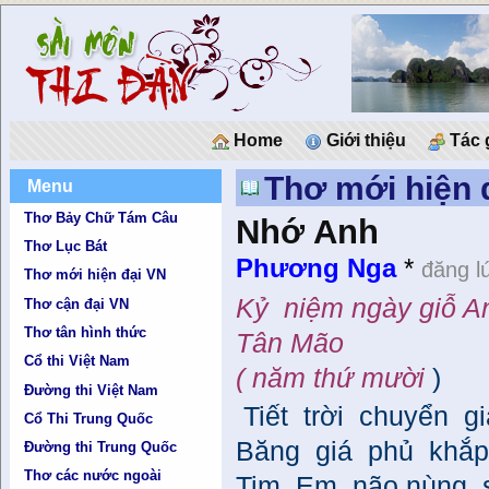
Home
Giới thiệu
Tác 
Thơ mới hiện 
Menu
Thơ Bảy Chữ Tám Câu
Nhớ Anh
Thơ Lục Bát
Phương Nga
*
đăng l
Thơ mới hiện đại VN
Kỷ niệm ngày giỗ A
Thơ cận đại VN
Thơ tân hình thức
Tân Mão
Cổ thi Việt Nam
( năm thứ mười
)
Đường thi Việt Nam
Tiết trời chuyển g
Cổ Thi Trung Quốc
Băng giá phủ khắp
Đường thi Trung Quốc
Thơ các nước ngoài
Tim Em não nùng s