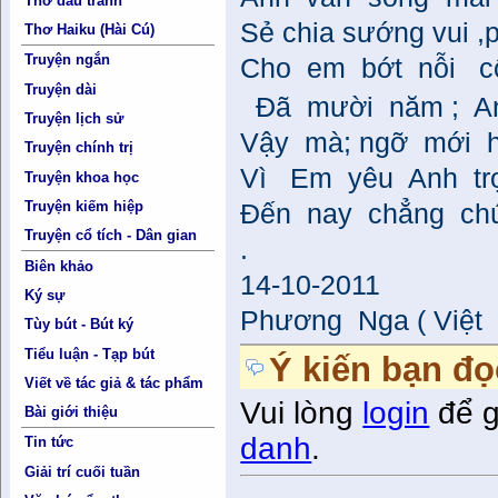
Thơ đấu tranh
Sẻ chia sướng vui ,
Thơ Haiku (Hài Cú)
Truyện ngắn
Cho em bớt nỗi cô
Truyện dài
Đã mười năm ; An
Truyện lịch sử
Vậy mà; ngỡ mới h
Truyện chính trị
Vì Em yêu Anh tr
Truyện khoa học
Truyện kiếm hiệp
Đến nay chẳng chút
Truyện cổ tích - Dân gian
.
Biên khảo
14-10-2011
Ký sự
Phương Nga ( Việt
Tùy bút - Bút ký
Tiểu luận - Tạp bút
Ý kiến bạn đọ
Viết về tác giả & tác phẩm
Vui lòng
login
để g
Bài giới thiệu
danh
.
Tin tức
Giải trí cuối tuần