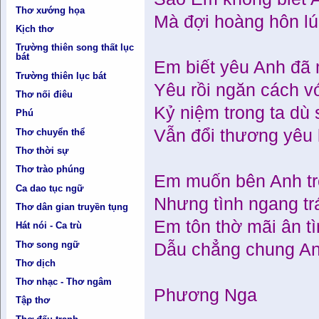
Thơ xướng họa
Mà đợi hoàng hôn lú
Kịch thơ
Trường thiên song thất lục
bát
Em biết yêu Anh đã
Trường thiên lục bát
Yêu rồi ngăn cách vớ
Thơ nối điêu
Kỷ niệm trong ta dù
Phú
Vẫn đổi thương yêu 
Thơ chuyển thể
Thơ thời sự
Thơ trào phúng
Em muốn bên Anh tr
Ca dao tục ngữ
Nhưng tình ngang trá
Thơ dân gian truyền tụng
Em tôn thờ mãi ân t
Hát nói - Ca trù
Thơ song ngữ
Dẫu chẳng chung An
Thơ dịch
Thơ nhạc - Thơ ngâm
Phương Nga
Tập thơ