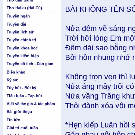
Thơ đấu tranh
BÀI KHÔNG TÊN SỐ
Thơ Haiku (Hài Cú)
Truyện ngắn
Truyện dài
Nửa đêm về sáng ng
Truyện lịch sử
Trời hỡi lòng Em mộ
Truyện chính trị
Đêm dài sao bỗng n
Truyện khoa học
Bởi hồn nhung nhớ 
Truyện kiếm hiệp
Truyện cổ tích - Dân gian
Biên khảo
Không trọn vẹn thì l
Ký sự
Nửa áng mây trôi có
Tùy bút - Bút ký
Nửa vầng Trăng khu
Tiểu luận - Tạp bút
Viết về tác giả & tác phẩm
Thôi đành xóa vội mối
Bài giới thiệu
Tin tức
*Hẹn kiếp Luân hồi 
Giải trí cuối tuần
Gặp nhau nối tiếp c