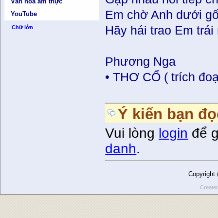
Văn hóa ẩm thực
Em chờ Anh dưới gố
YouTube
Hãy hái trao Em trá
Chữ lớn
Phương Nga
• THƠ CỔ ( trích đo
Ý kiến bạn đọ
Vui lòng
login
để g
danh
.
Copyright
Create