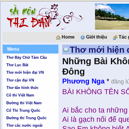
Home
Giới thiệu
Tác 
Thơ mới hiện 
Menu
Thơ Bảy Chữ Tám Câu
Những Bài Khôn
Thơ Lục Bát
Đông
Thơ mới hiện đại VN
Phương Nga
*
Thơ cận đại VN
đăng l
Thơ tân hình thức
BÀI KHÔNG TÊN SỐ
Cổ thi Việt Nam
Đường thi Việt Nam
Ai bắc cho ta những
Cổ Thi Trung Quốc
Ai là gạch nối để qu
Đường thi Trung Quốc
Thơ các nước ngoài
Sao Em không biết 