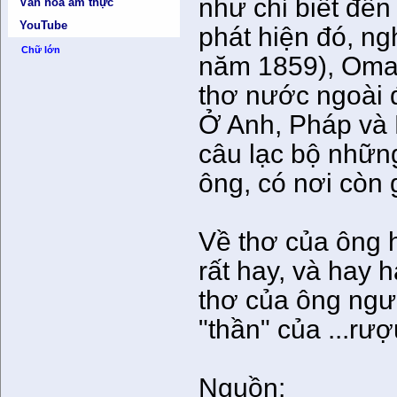
như chỉ biết đến
Văn hóa ẩm thực
YouTube
phát hiện đó, ng
Chữ lớn
năm 1859), Omar
thơ nước ngoài 
Ở Anh, Pháp và 
câu lạc bộ nhữn
ông, có nơi còn 
Về thơ của ông h
rất hay, và hay 
thơ của ông ngư
"thần" của ...rượu
Nguồn: