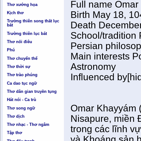
Full name Omar
Thơ xướng họa
Birth May 18, 1
Kịch thơ
Trường thiên song thất lục
Death December
bát
School/tradition
Trường thiên lục bát
Thơ nối điêu
Persian philoso
Phú
Main interests P
Thơ chuyển thể
Astronomy
Thơ thời sự
Influenced by[hi
Thơ trào phúng
Ca dao tục ngữ
Thơ dân gian truyền tụng
Hát nói - Ca trù
Omar Khayyám (
Thơ song ngữ
Nisapure, miền 
Thơ dịch
Thơ nhạc - Thơ ngâm
trong các lĩnh v
Tập thơ
và Khoáng sản 