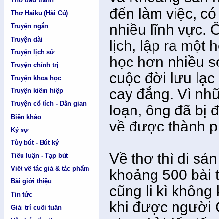
Thơ đấu tranh
đến làm việc, có
Thơ Haiku (Hài Cú)
nhiều lĩnh vực. 
Truyện ngắn
Truyện dài
lịch, lập ra một 
Truyện lịch sử
học hơn nhiều so
Truyện chính trị
cuộc đời lưu lạ
Truyện khoa học
cay đắng. Vì nhữ
Truyện kiếm hiệp
Truyện cổ tích - Dân gian
loạn, ông đã bị 
Biên khảo
về được thành p
Ký sự
Tùy bút - Bút ký
Về thơ thì di sả
Tiểu luận - Tạp bút
Viết về tác giả & tác phẩm
khoảng 500 bài 
Bài giới thiệu
cũng li kì không 
Tin tức
khi được người
Giải trí cuối tuần