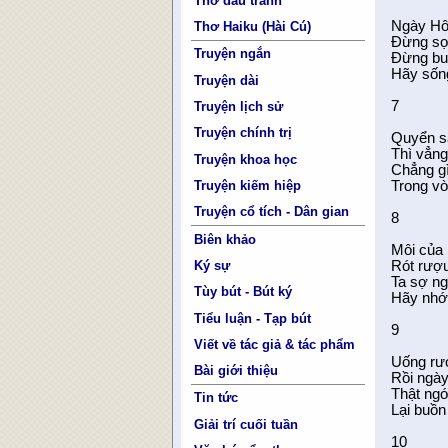
Thơ đấu tranh
Ngày Hô
Thơ Haiku (Hài Cú)
Đừng sợ
Truyện ngắn
Đừng buồ
Hãy sốn
Truyện dài
7
Truyện lịch sử
Truyện chính trị
Quyển sá
Thì vẳng
Truyện khoa học
Chẳng g
Trong vò
Truyện kiếm hiệp
Truyện cổ tích - Dân gian
8
Biên khảo
Môi của 
Ký sự
Rót rượ
Ta sợ ng
Tùy bút - Bút ký
Hãy nhớ 
Tiểu luận - Tạp bút
9
Viết về tác giả & tác phẩm
Uống rượ
Bài giới thiệu
Rồi ngày
Thật ngớ
Tin tức
Lại buồn
Giải trí cuối tuần
10