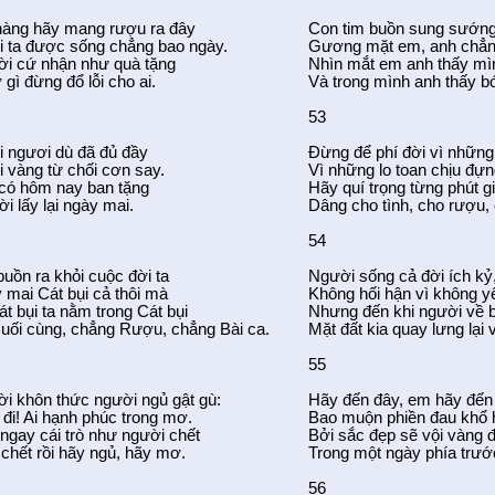
hàng hãy mang rượu ra đây
Con tim buồn sung sướng
i ta được sống chẳng bao ngày.
Gương mặt em, anh chẳn
ời cứ nhận như quà tặng
Nhìn mắt em anh thấy mìn
gì đừng đổ lỗi cho ai.
Và trong mình anh thấy b
53
 ngươi dù đã đủ đầy
Đừng để phí đời vì những
 vàng từ chối cơn say.
Vì những lo toan chịu đựn
 có hôm nay ban tặng
Hãy quí trọng từng phút g
ời lấy lại ngày mai.
Dâng cho tình, cho rượu, 
54
buồn ra khỏi cuộc đời ta
Người sống cả đời ích kỷ
 mai Cát bụi cả thôi mà
Không hối hận vì không y
t bụi ta nằm trong Cát bụi
Nhưng đến khi người về 
uối cùng, chẳng Rượu, chẳng Bài ca.
Mặt đất kia quay lưng lại 
55
i khôn thức người ngủ gật gù:
Hãy đến đây, em hãy đến
 đi! Ai hạnh phúc trong mơ.
Bao muộn phiền đau khổ 
ngay cái trò như người chết
Bởi sắc đẹp sẽ vội vàng đ
chết rồi hãy ngủ, hãy mơ.
Trong một ngày phía trướ
56