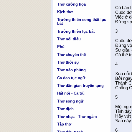
Thơ xướng họa
Cô bán 
Kịch thơ
Cuộc đờ
Việc ở đ
Trường thiên song thất lục
Đừng sợ 
bát
3
Trường thiên lục bát
Thơ nối điêu
Cuộc đời
Đừng vội
Phú
Sự giàu
Thơ chuyển thể
Có thể tr
Thơ thời sự
4
Thơ trào phúng
Xua nỗi 
Ca dao tục ngữ
Bởi ngày
Thành Cá
Thơ dân gian truyền tụng
Chẳng C
Hát nói - Ca trù
5
Thơ song ngữ
Một ngườ
Thơ dịch
Tỉnh dậy
Hãy vứt 
Thơ nhạc - Thơ ngâm
Sau này 
Tập thơ
6