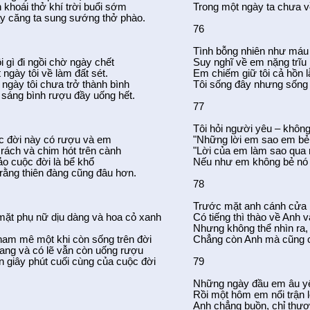
 khoái thở khí trời buổi sớm
Trong một ngày ta chưa về
y căng ta sung sướng thở phào.
76
Tình bỗng nhiên như máu
i gì đi ngồi chờ ngày chết
Suy nghĩ về em nặng trĩu l
ngày tôi về làm đất sét.
Em chiếm giữ tôi cả hồn 
ngày tôi chưa trở thành bình
Tôi sống đây nhưng sống 
 sáng bình rượu đầy uống hết.
77
Tôi hỏi người yêu – không
c đời này có rượu và em
"Những lời em sao em bẻ 
 rách và chim hót trên cành
"Lời của em làm sao qua
ảo cuộc đời là bể khổ
Nếu như em không bẻ nó 
 rằng thiên đàng cũng đâu hơn.
78
Trước mặt anh cánh cửa 
ặt phụ nữ dịu dàng và hoa cỏ xanh
Có tiếng thì thào về Anh 
Nhưng không thể nhìn ra, 
ham mê một khi còn sống trên đời
Chẳng còn Anh mà cũng 
đang và có lẽ vẫn còn uống rượu
 giây phút cuối cùng của cuộc đời
79
Những ngày đầu em âu y
Rồi một hôm em nổi trận l
Anh chẳng buồn, chỉ thư