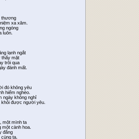
ễ thương
i niệm xa xăm.
rông ngóng
 luôn.
ăng lạnh ngắt
ờ thấy mặt
y trôi qua
gày đánh mất.
ời đó không yêu
nh hiểm nghèo.
m ngày không nghỉ
 khỏi được người yêu.
 một mình ta
g một cành hoa.
ay đắng
cùng ta.