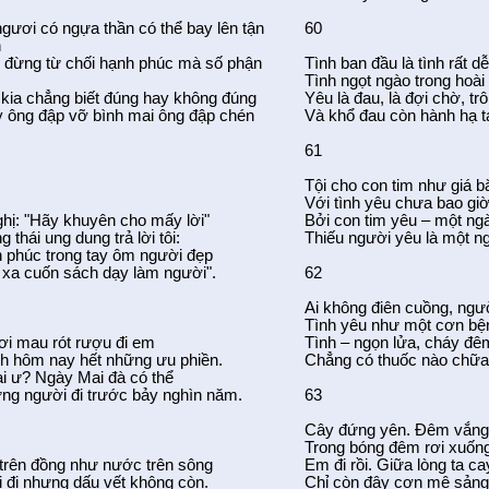
gươi có ngựa thần có thể bay lên tận
60
h
 đừng từ chối hạnh phúc mà số phận
Tình ban đầu là tình rất d
Tình ngọt ngào trong hoà
 kia chẳng biết đúng hay không đúng
Yêu là đau, là đợi chờ, t
 ông đập vỡ bình mai ông đập chén
Và khổ đau còn hành hạ ta
61
Tội cho con tim như giá b
Với tình yêu chưa bao gi
ghị: "Hãy khuyên cho mấy lời"
Bởi con tim yêu – một ngà
 thái ung dung trả lời tôi:
Thiếu người yêu là một n
 phúc trong tay ôm người đẹp
 xa cuốn sách dạy làm người".
62
Ai không điên cuồng, ngư
Tình yêu như một cơn bệ
ơi mau rót rượu đi em
Tình – ngọn lửa, cháy đê
h hôm nay hết những ưu phiền.
Chẳng có thuốc nào chữa
i ư? Ngày Mai đà có thể
ng người đi trước bảy nghìn năm.
63
Cây đứng yên. Đêm vắng,
Trong bóng đêm rơi xuốn
trên đồng như nước trên sông
Em đi rồi. Giữa lòng ta c
i đi nhưng dấu vết không còn.
Chỉ còn đây cơn mê sảng 