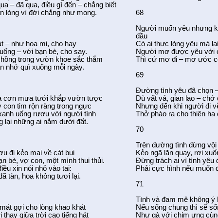
qua – đã qua, điều gì đến – chẳng biết
n lòng vì đời chẳng như mong.
68
Người muốn yêu nhưng k
đầu
át – như hoạ mi, cho hay
Có ai thực lòng yêu mà lại
uống – với bạn bè, cho say.
Người mơ được yêu với cá
 hồng trong vườn khoe sắc thắm
Thì cứ mơ đi – mơ ước c
ần nhớ quì xuống mỗi ngày.
69
Đường tình yêu đã chọn –
 cơn mưa tưới khắp vườn tược
Dù vất vả, gian lao – chớ 
con tim rộn ràng trong ngực
Nhưng đến khi người đi về
xanh uống rượu với người tình
Thở phào ra cho thiên hạ
 lại những ai nằm dưới đất.
70
Trên đường tình đừng vội
u đi kẻo mai về cát bụi
Kẻo ngã lăn quay, rơi xu
n bè, vợ con, một mình thui thủi.
Đừng trách ai vì tình yêu
iều xin nói nhỏ vào tai:
Phải cực hình nếu muốn 
đã tàn, hoa không tươi lại.
71
Tình và đam mê không ý
mát gợi cho lòng khao khát
Nếu sống chung thì sẽ số
 thay giữa trời cao tiếng hát
Như gà với chim ưng cùn