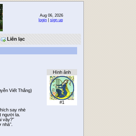
Aug 06, 2026
login
|
sign up
Liên lạc
Hình ảnh
yễn Viết Thắng)
#1
 thích say nhè
 người ta.
ai vậy?"
ở nhà".