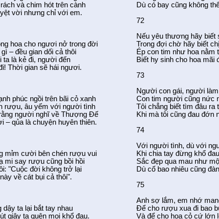
 rách và chim hót trên cành
Dù có bay cũng không thể
uyệt vời nhưng chỉ với em.
72
Nếu yêu thương hãy biết
ng hoa cho ngươi nở trong đời
Trong đợi chờ hãy biết ch
gì – đều gian dối cả thôi
Ép con tim như hoa nằm t
 ta là kẻ đi, người đến
Biết hy sinh cho hoa mã
đi! Thời gian sẽ hái ngươi.
73
Người con gái, người làm 
nh phúc ngồi trên bãi cỏ xanh
Con tim người cũng nức 
 rượu, âu yếm với người tình
Tôi chẳng biết tìm đâu ra
 rằng người nghĩ về Thượng Đế
Khi mà tôi cũng đau đớn 
ời – qủa là chuyện huyên thiên.
74
Với người tình, dù với ng
g mỉm cười bên chén rượu vui
Khi chia tay đừng khổ đa
 mi say rượu cũng bồi hồi
Sắc đẹp qua mau như mộ
ôi: "Cuộc đời không trở lại
Dù cố bao nhiêu cũng đàn
này về cát bụi cả thôi".
75
Anh sợ lắm, em nhớ mang
 dậy ta lại bắt tay nhau
Để cho rượu xua đi bao b
út giây ta quên mọi khổ đau.
Và để cho hoa cỏ cứ lớn 