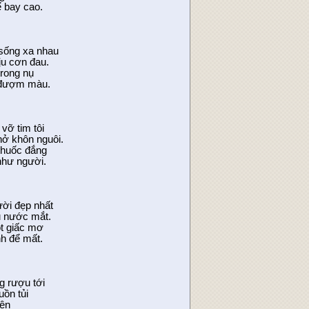
 bay cao.
 sống xa nhau
ịu cơn đau.
rong nụ
i đượm màu.
vỡ tim tôi
nở khôn nguôi.
 thuốc đắng
như người.
ười đẹp nhất
u nước mắt.
t giấc mơ
h để mất.
 rượu tới
uồn tủi
lên