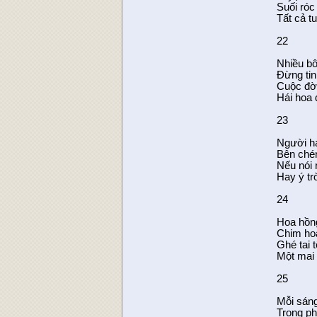
Suối róc
Tất cả t
22
Nhiều bô
Đừng tin 
Cuộc đời
Hái hoa 
23
Người hạ
Bên chén
Nếu nói
Hay ý tr
24
Hoa hồn
Chim hoạ
Ghé tai t
Một mai 
25
Mỗi sáng
Trong ph