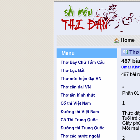
Home
Thơ
Menu
487 bà
Thơ Bảy Chữ Tám Câu
Omar Kh
Thơ Lục Bát
487 bài r
Thơ mới hiện đại VN
Thơ cận đại VN
*
Phần 01 
Thơ tân hình thức
1
Cổ thi Việt Nam
Đường thi Việt Nam
Thức dậ
Tuổi trẻ
Cổ Thi Trung Quốc
Giây phú
Một mai 
Đường thi Trung Quốc
Thơ các nước ngoài
2