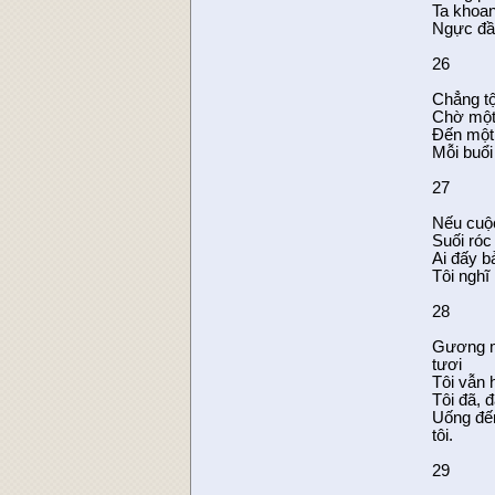
Ta khoan
Ngực đầ
26
Chẳng tộ
Chờ một 
Đến một 
Mỗi buổi
27
Nếu cuộ
Suối róc
Ai đấy b
Tôi nghĩ
28
Gương m
tươi
Tôi vẫn 
Tôi đã, 
Uống đến
tôi.
29