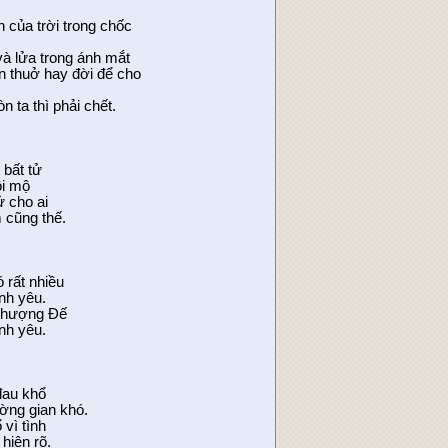
 của trời trong chốc
à lửa trong ánh mắt
n thuở hay đời để cho
 ta thì phải chết.
 bất tử
ôi mộ
ử cho ai
 cũng thế.
 rất nhiều
ình yêu.
 Thượng Đế
ình yêu.
đau khổ
ờng gian khó.
vì tình
 hiện rõ.