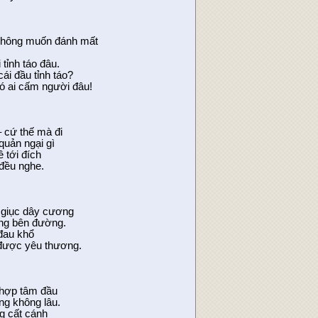
hông muốn đánh mất
 tỉnh táo đâu.
i đầu tỉnh táo?
ó ai cấm người đâu!
 cứ thế mà đi
quản ngại gì
 tới đích
 đều nghe.
 giục dây cương
ống bên đường.
 đau khổ
được yêu thương.
 hợp tâm đầu
ng không lâu.
g cất cánh