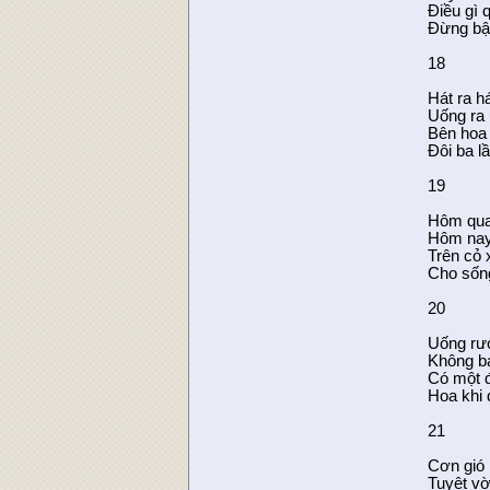
Điều gì 
Đừng bậ
18
Hát ra h
Uống ra 
Bên hoa
Đôi ba l
19
Hôm qua
Hôm nay 
Trên cỏ 
Cho sống
20
Uống rượ
Không bạ
Có một đ
Hoa khi 
21
Cơn gió 
Tuyệt vời