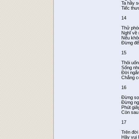
Ta hãy s
Tiếc thư
14
Thử phó
Nghĩ về 
Nếu khô
Đừng để 
15
Thôi uốn
Sống như
Đời ngắn
Chẳng cò
16
Đừng sợ
Đừng ngh
Phút giâ
Còn sau 
17
Trên đời
Hãy vui l