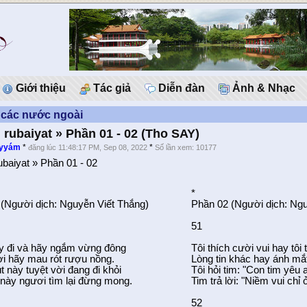
Giới thiệu
Tác giả
Diễn đàn
Ảnh & Nhạc
 các nước ngoài
i rubaiyat » Phần 01 - 02 (Tho SAY)
ayyám
*
*
đăng lúc 11:48:17 PM, Sep 08, 2022
Số lần xem: 10177
ubaiyat » Phần 01 - 02
*
(Người dịch: Nguyễn Viết Thắng)
Phần 02 (Người dịch: Ngu
51
y đi và hãy ngắm vừng đông
Tôi thích cười vui hay tôi
 ơi hãy mau rót rượu nồng.
Lòng tin khác hay ánh mắt
t này tuyệt vời đang đi khỏi
Tôi hỏi tim: "Con tim yêu 
này ngươi tìm lại đừng mong.
Tim trả lời: "Niềm vui chỉ 
52