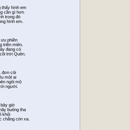
 thấy hình em
g cần gì hơn
h trong đó
óng hình em.
 ưu phiền
g triền miên.
iây đang có
cõi trời Quên.
, đơn côi
êu một ai
bên ngôi mộ
với người.
 bây giờ
hãy buông tha
i khỏi
c chẳng còn xa.