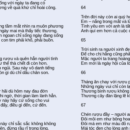
ống với ngày ta đang có
ơng về quá khứ chỉ hoài công.
64
Trên đời này còn ai quý 
Em – nắng trong mắt và l
ng tầm mắt nhìn ra muôn phương
Tình yêu em với anh là tấ
ngày mai mà thấy tiếc thương.
Anh quí em hơn cả cuộc 
n ngoan chỉ sống ngày đang sống
con tim phải khổ, phải buồn.
65
Trời sinh ra người xinh 
Để cho chị hằng cũng phả
g rượu và quên hẳn người tình
Mặc người ta trang hoàng
 thế thà chết đi còn hơn.
Em mới là ngày hội của l
 ngủi. Sau này vô danh tiếng
n gì dù chỉ dấu chân son.
66
Tháng ăn chay với rượu p
Những ngày vui chỉ còn l
 hãi dù hôm nay đau đớn
Thương bình rượu không 
i ngờ, thời gian làm lành hẳn.
Thương cây đàn lặng lẽ 
y này hãy cứ sống cho vui
đấy, điều gì đến, cứ đến.
67
Chén rượu đầy – người a
Đôi môi em như bông hoa
 này chỉ sẵc sắc không không
Đôi má em như màu đỏ r
ên, đừng rầu rĩ trong lòng.
Mái tóc đen cho lòng anh