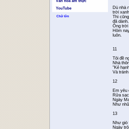
Văn hóa ẩm thực
Dù nhà n
YouTube
trời xan
Thì cũng
Chữ lớn
đã dành.
Ông trời
Hôm nay
luôn.
11
Tôi đề n
Nhà thông
"Kẻ hạnh
Và tránh
12
Em yêu 
Rửa sạc
Ngày Ma
Như nhữ
13
Như gió 
Ngày trô