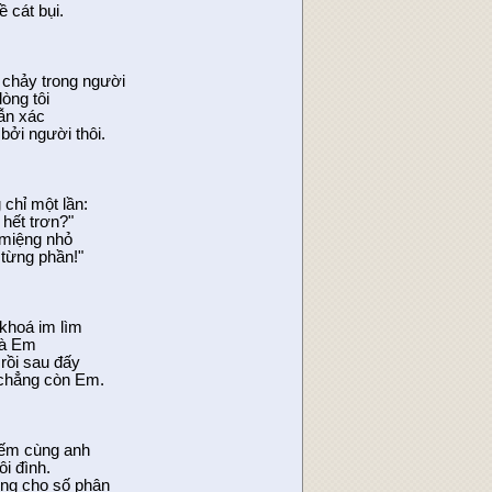
 cát bụi.
 chảy trong người
òng tôi
lẫn xác
bởi người thôi.
 chỉ một lần:
hết trơn?"
 miệng nhỏ
từng phần!"
khoá im lìm
và Em
rồi sau đấy
chẳng còn Em.
ếm cùng anh
ôi đình.
ơng cho số phận