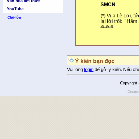
Văn hóa ẩm thực
SMCN
YouTube
(*) Vua Lê Lợi, t
Chữ lớn
lại lời trối: "Hă
🙏🙏🙏
Ý kiến bạn đọc
Vui lòng
login
để gởi ý kiến. Nếu ch
Copyright
Create