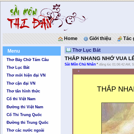
Home
Giới thiệu
Tác 
Thơ Lục Bát
Menu
THẮP NHANG NHỚ VUA LÊ 
Thơ Bảy Chữ Tám Câu
Sài Môn Chủ Nhân
*
đăng lúc 01:06:42 AM, 
Thơ Lục Bát
*
Thơ mới hiện đại VN
Thơ cận đại VN
THẮP NHA
Thơ tân hình thức
Cổ thi Việt Nam
Đường thi Việt Nam
Cổ Thi Trung Quốc
Đường thi Trung Quốc
Thơ các nước ngoài