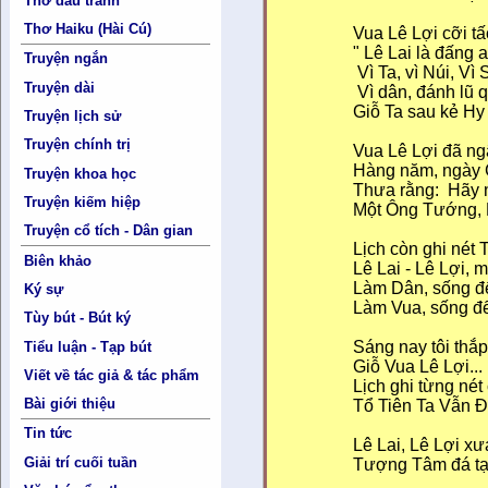
Thơ đấu tranh
Thơ Haiku (Hài Cú)
Vua Lê Lợi cỡi tấ
" Lê Lai là đấng 
Truyện ngắn
Vì Ta, vì Núi, Vì
Truyện dài
Vì dân, đánh lũ 
Giỗ Ta sau kẻ Hy
Truyện lịch sử
Truyện chính trị
Vua Lê Lợi đã n
Hàng năm, ngày G
Truyện khoa học
Thưa rằng: Hãy 
Truyện kiếm hiệp
Một Ông Tướng, M
Truyện cổ tích - Dân gian
Lịch còn ghi nét 
Biên khảo
Lê Lai - Lê Lợi, m
Làm Dân, sống đ
Ký sự
Làm Vua, sống đ
Tùy bút - Bút ký
Sáng nay tôi thắ
Tiểu luận - Tạp bút
Giỗ Vua Lê Lợi...
Viết về tác giả & tác phẩm
Lịch ghi từng nét
Bài giới thiệu
Tổ Tiên Ta Vẫn Đ
Tin tức
Lê Lai, Lê Lợi xư
Giải trí cuối tuần
Tượng Tâm đá tạ