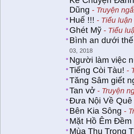
Kể Chuyện Đánh
Dũng
- Truyện ng
Huế !!!
- Tiểu luận
Ghét Mỹ
- Tiểu lu
Bình an dưới thế
03, 2018
Người làm việc 
Tiếng Còi Tàu!
- 
Tăng Sâm giết n
Tan vở
- Truyện n
Đưa Nội Về Quê
Bên Kia Sông
- T
Mặt Hồ Êm Đềm
Mùa Thu Trong T