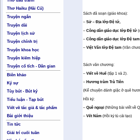
Thơ đấu tranh
Thơ Haiku (Hài Cú)
Sách đã soạn (giáo khoa):
Truyện ngắn
–
Sử – Địa lớp Đệ tứ,
Truyện dài
–
Công dân giáo dục lớp Đệ tứ
(
Truyện lịch sử
–
Công dân giáo dục lớp Đệ tam
Truyện chính trị
–
Việt Văn lớp Đệ tam
(Văn chươ
Truyện khoa học
Truyện kiếm hiệp
Sách văn chương:
Truyện cổ tích - Dân gian
–
Viết về Huế
(tập 1 và 2).
Biên khảo
–
Hương tràm Trà Tiên
Ký sự
(Kể chuyện đánh giặc ở quê hư
Tùy bút - Bút ký
Hồi ký:
Tiểu luận - Tạp bút
Viết về tác giả & tác phẩm
–
Quê ngoại
(Những bài viết về Q
Bài giới thiệu
–
Vết Nám
(Hồi ký tù cải tạo)
Tin tức
Giải trí cuối tuần