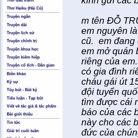
kính gửi các 
Thơ đấu tranh
Thơ Haiku (Hài Cú)
Truyện ngắn
m tên ĐỖ TR
Truyện dài
em nguyên là
Truyện lịch sử
cũ. em đang đ
Truyện chính trị
em mở quán bi
Truyện khoa học
Truyện kiếm hiệp
riêng của em
Truyện cổ tích - Dân gian
có gia đình r
Biên khảo
cháu gái út 1
Ký sự
đội tuyển qu
Tùy bút - Bút ký
Tiểu luận - Tạp bút
tìm được cái
Viết về tác giả & tác phẩm
báo của các b
Bài giới thiệu
này cho các b
Tin tức
đức của chún
Giải trí cuối tuần