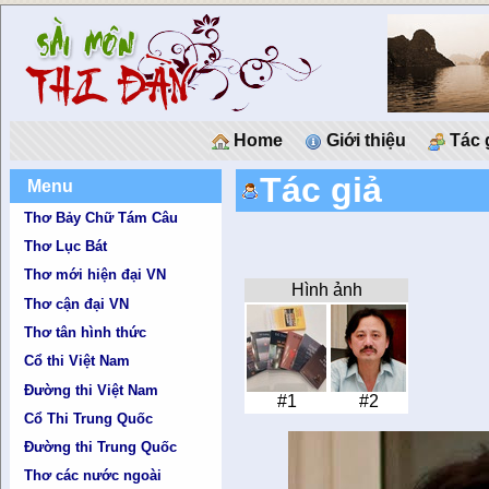
Home
Giới thiệu
Tác 
Tác giả
Menu
Thơ Bảy Chữ Tám Câu
Thơ Lục Bát
Thơ mới hiện đại VN
Hình ảnh
Thơ cận đại VN
Thơ tân hình thức
Cổ thi Việt Nam
Đường thi Việt Nam
#1
#2
Cổ Thi Trung Quốc
Đường thi Trung Quốc
Thơ các nước ngoài