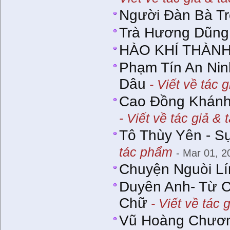
Người Đàn Bà T
Trà Hương Dũng
HÀO KHÍ THÀ
Phạm Tín An Nin
Dâu
- Viết về tác 
Cao Đồng Khánh 
- Viết về tác giả &
Tô Thùy Yên - S
tác phẩm
- Mar 01, 2
Chuyện Nguòi Lí
Duyên Anh- Từ 
Chữ
- Viết về tác 
Vũ Hoàng Chương