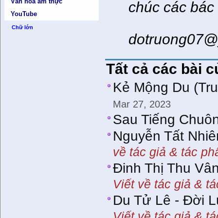
Văn hóa ẩm thực
chúc các bác
YouTube
Chữ lớn
dotruong07@
Tất cả các bài 
Kẻ Mộng Du (Tru
Mar 27, 2023
Sau Tiếng Chuô
Nguyễn Tất Nhiên
về tác giả & tác p
Đinh Thị Thu V
Viết về tác giả & t
Du Tử Lê - Đời 
Viết về tác giả & t