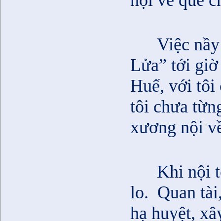
nội về quê c
Việc nầy
Lửa” tới giờ 
Huế, với tôi
tôi chưa từn
xương nội về
Khi nội 
lo.
Quan tài,
hạ huyệt, x