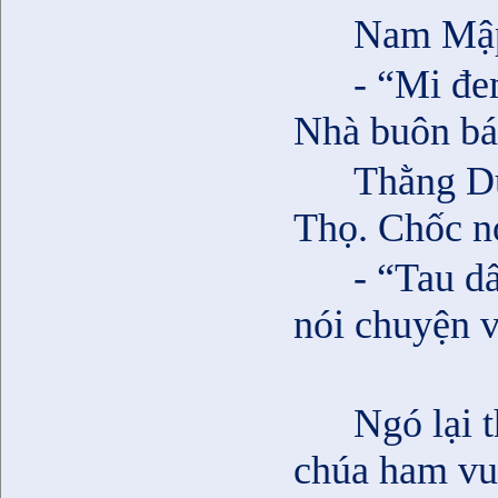
Nam Mập
- “Mi đe
Nhà buôn bán
Thằng D
Thọ. Chốc nó
- “Tau d
nói chuyện v
Ngó lại 
chúa ham vu