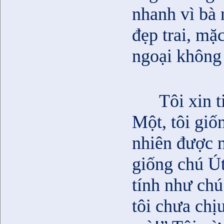
nhanh vì bà 
đẹp trai, mặ
ngoại không 
Tôi xin 
Một, tôi giố
nhiên được 
giống chú Út
tính như chú
tôi chưa chị