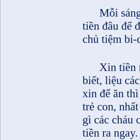
Mỗi sáng
tiền đâu để 
chủ tiệm bi-
Xin tiền
biết, liệu cá
xin để ăn th
trẻ con, nhất
gì các cháu c
tiền ra ngay.