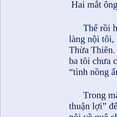
Hai mắt ông
Thế rồi h
làng nội tôi
Thừa Thiên. 
ba tôi chưa 
“tình nồng ấ
Trong mấy
thuận lợi” đ