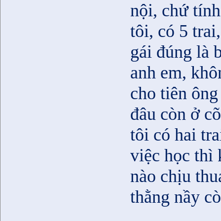
nội, chứ tính
tôi, có 5 tra
gái đúng là 
anh em, khôn
cho tiên ông
đâu còn ở cõ
tôi có hai tra
việc học thì
nào chịu thu
thằng nầy cò