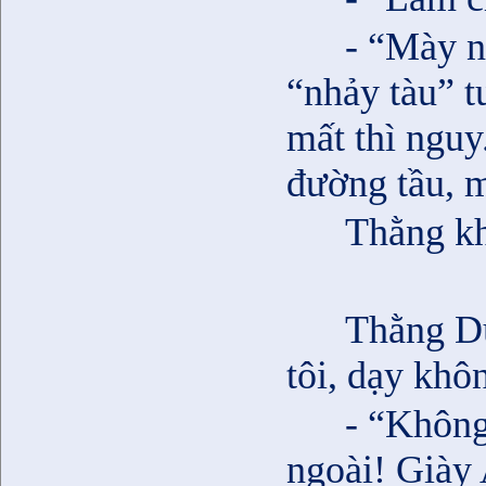
- “Mày n
“nhảy tàu” t
mất thì nguy
đường tầu, m
Thằng kh
Thằng Du
tôi, dạy khô
- “Không
ngoài! Giày 