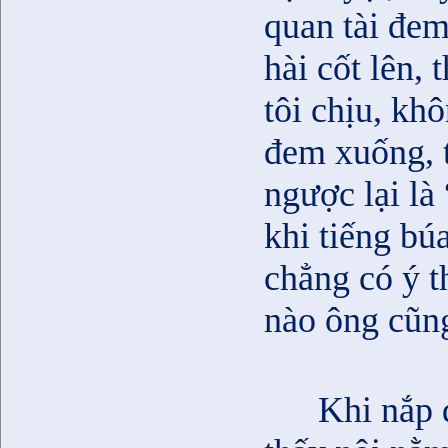
quan tài đem
hài cốt lên,
tôi chịu, khô
đem xuống, t
ngược lại là
khi tiếng b
chẳng có ý t
nào ông cũng
Khi nắp 