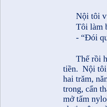
Nội tôi 
Tôi làm 
- “Đói qu
Thế rồi h
tiền.
Nội tôi
hai trăm, n
trong, cẩn t
mở tấm nylon