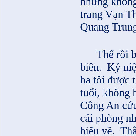
nhưng không 
trang Vạn T
Quang Trung
Thế rồi 
biên.
Kỷ niệ
ba tôi được t
tuổi, không 
Công An cứu
cái phòng nh
biểu về.
Thằ