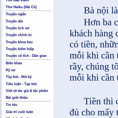
Thơ đấu tranh
Thơ Haiku (Hài Cú)
Bà nội l
Truyện ngắn
Hơn ba c
Truyện dài
Truyện lịch sử
khách hàng 
Truyện chính trị
có tiền, nhữ
Truyện khoa học
Truyện kiếm hiệp
mỗi khi cần t
Truyện cổ tích - Dân gian
Biên khảo
rầy, chúng tô
Ký sự
mỗi khi cần 
Tùy bút - Bút ký
Tiểu luận - Tạp bút
Viết về tác giả & tác phẩm
Bài giới thiệu
Tiền thì
Tin tức
đủ cho mấy t
Giải trí cuối tuần