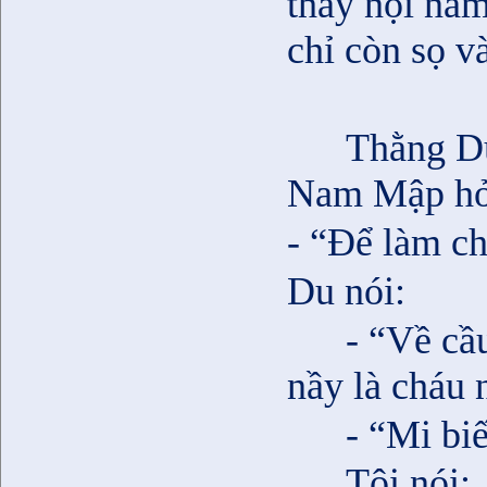
thấy nội nằ
chỉ còn sọ v
Thằng Du
Nam Mập hỏ
- “Để làm ch
Du nói:
- “Về cầ
nầy là cháu 
- “Mi bi
Tôi nói: