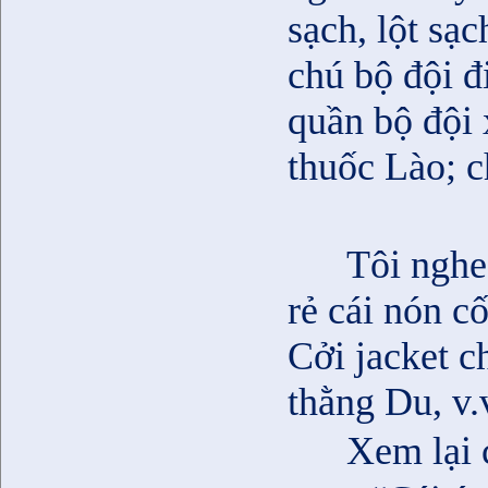
sạch, lột sạc
chú bộ đội 
quần bộ đội 
thuốc Lào; 
Tôi nghe
rẻ cái nón c
Cởi jacket c
thằng Du, v
Xem lại 