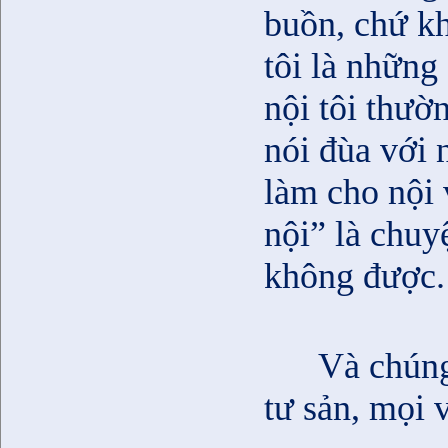
buồn, chứ kh
tôi là những 
nội tôi thườ
nói đùa với n
làm cho nội v
nội” là chu
không được.
Và chúng
tư sản, mọi v