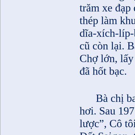
trăm xe đạp 
thép làm khu
dĩa-xích-líp
cũ còn lại. 
Chợ lớn, lấy
đã hốt bạc.
Bà chị b
hơi. Sau 197
lược”, Cô tô