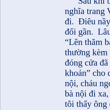
Sau khi b
nghĩa trang
đi.
Điêu nầy
đối gần.
Lâu
“Lên thăm bà
thường kèm 
đóng cửa đã 
khoản” cho 
nội, cháu ng
bà nội đi xa
tôi thấy ông