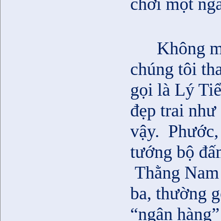
chơi một ngà
Không mộ
chúng tôi th
gọi là Lý Ti
đẹp trai như
vậy.
Phước, 
tướng bộ đấm
Thằng Nam M
ba, thường g
“ngân hàng”