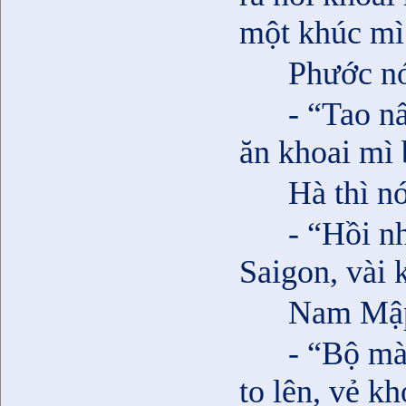
một khúc mì
Phước nó
- “Tao nấ
ăn khoai mì 
Hà thì nó
- “Hồi n
Saigon, vài 
Nam Mập
- “Bộ mà
to lên, vẻ k