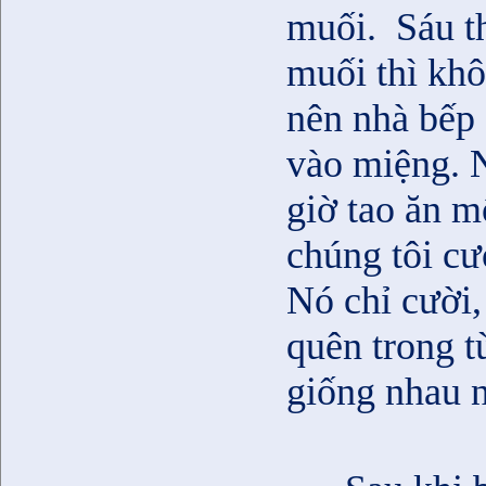
muối.
Sáu t
muối thì khô
nên nhà bếp
vào miệng. 
giờ tao ăn 
chúng tôi c
Nó chỉ cười,
quên trong t
giống nhau n