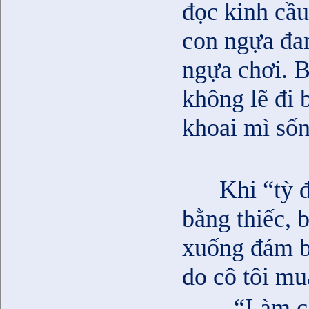
đọc kinh cầu
con ngựa đan
ngựa chơi. B
không lẽ đi 
khoai mì sốn
Khi “tỳ 
bằng thiếc, 
xuống đám bù
do cô tôi mu
- “Làm c