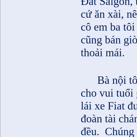
Đất Saigon, t
cứ ăn xài, n
cô em ba tôi
cũng bán giò
thoải mái.
Bà nội t
cho vui tuổi
lái xe Fiat đ
đoàn tài chá
đều.
Chúng t