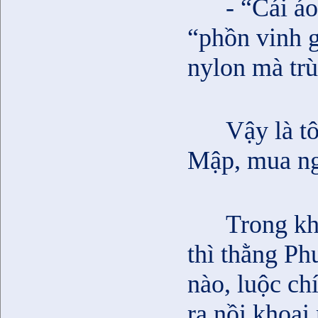
- “Cái á
“phồn vinh g
nylon mà tr
Vậy là t
Mập, mua nga
Trong kh
thì thằng P
nào, luộc c
ra nồi khoai