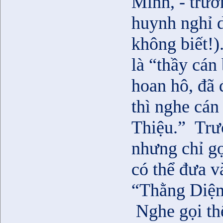
Minh, - trườ
huynh nghỉ d
không biết!)
là “thầy cán
hoan hô, đã 
thì nghe cá
Thiệu.”
Trư
nhưng chỉ gọ
có thể đưa v
“Thằng Diệm,
Nghe gọi th