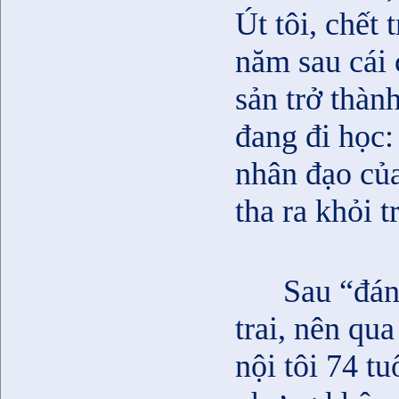
Út tôi, chết
năm sau cái 
sản trở thàn
đang đi học:
nhân đạo của
tha ra khỏi tr
Sau “đán
trai, nên qu
nội tôi 74 t