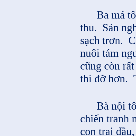
Ba má tôi
thu.
Sản ngh
sạch trơn.
C
nuôi tám ngư
cũng còn rất 
thì đỡ hơn.
Bà nội t
chiến tranh 
con trai đầu