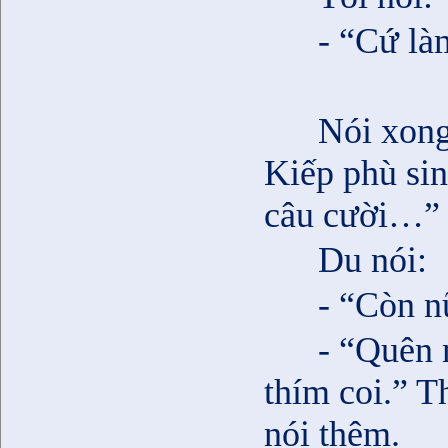
- “Cứ là
Nói xong
Kiếp phù sin
câu cười…” 
Du nói:
- “Còn n
- “Quên 
thím coi.” T
nói thêm.