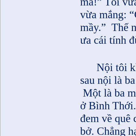
mà!” Tôi vừa
vừa mắng: “
mầy.”
Thế n
ưa cái tính đ
Nội tôi 
sau nội là b
Một là ba m
ở Bình Thới
đem về quê c
bở. Chẳng h