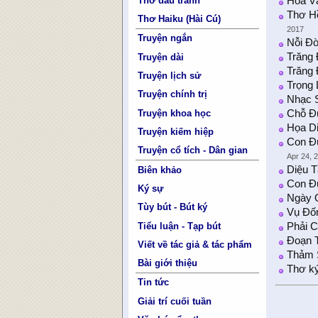
Thơ đấu tranh
Hoa V
Thơ H
Thơ Haiku (Hài Cú)
2017
Truyện ngắn
Nỗi Đ
Trăng 
Truyện dài
Trăng
Truyện lịch sử
Trọng 
Truyện chính trị
Nhạc S
Truyện khoa học
Chỗ Đ
Họa Di
Truyện kiếm hiệp
Con Đư
Truyện cổ tích - Dân gian
Apr 24, 
Diệu 
Biên khảo
Con Đ
Ký sự
Ngày 
Tùy bút - Bút ký
Vụ Đốn
Tiểu luận - Tạp bút
Phải C
Đoạn 
Viết về tác giả & tác phẩm
Thảm 
Bài giới thiệu
Thơ ký
Tin tức
Giải trí cuối tuần