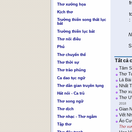
f
Thơ xướng họa
Kịch thơ
t
:
Trường thiên song thất lục
bát
Trường thiên lục bát
N
Thơ nối điêu
S
Phú
Thơ chuyển thể
Tất cả 
Thơ thời sự
Tâm S
Thơ trào phúng
Thơ T
Ca dao tục ngữ
Lá Bài
Thơ dân gian truyền tụng
Nhất T
Thơ x
Hát nói - Ca trù
Thơ Ưn
Thơ song ngữ
2018
Thơ dịch
Gian 
Vết N
Thơ nhạc - Thơ ngâm
Áo Cư
Tập thơ
Thơ xư