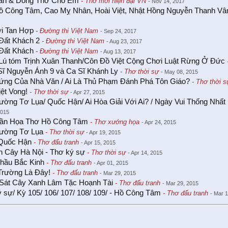
ăn & Dòng Thơ Cho Em
- Thơ mới hiện đại VN
- Nov 14, 2017
ồ Công Tâm, Cao Mỵ Nhân, Hoài Việt, Nhật Hồng Nguyễn Thanh V
ời Tan Hợp
- Đường thi Việt Nam
- Sep 24, 2017
Đất Khách 2
- Đường thi Việt Nam
- Aug 23, 2017
 Đất Khách
- Đường thi Việt Nam
- Aug 13, 2017
Lú tóm Trịnh Xuân Thanh/Côn Đồ Việt Cộng Chơi Luật Rừng Ở Đức
ĩ Nguyễn Ánh 9 và Ca Sĩ Khánh Ly
- Thơ thời sự
- May 08, 2015
ứng Của Nhà Văn / Ai Là Thủ Phạm Đánh Phá Tôn Giáo?
- Thơ thời s
ệt Vong!
- Thơ thời sự
- Apr 27, 2015
ờng Tơ Lụa/ Quốc Hận/ Ai Hòa Giải Với Ai? / Ngày Vui Thống Nhất
2015
Tần Họa Thơ Hồ Công Tâm
- Thơ xướng họa
- Apr 24, 2015
ường Tơ Lụa
- Thơ thời sự
- Apr 19, 2015
Quốc Hận
- Thơ đấu tranh
- Apr 15, 2015
 Cây Hà Nội - Thơ ký sự
- Thơ thời sự
- Apr 14, 2015
hầu Bắc Kinh
- Thơ đấu tranh
- Apr 01, 2015
Trường Là Đây!
- Thơ đấu tranh
- Mar 29, 2015
Sát Cây Xanh Lâm Tặc Hoạnh Tài
- Thơ đấu tranh
- Mar 29, 2015
 sự/ Kỳ 105/ 106/ 107/ 108/ 109/ - Hồ Công Tâm
- Thơ đấu tranh
- Mar 