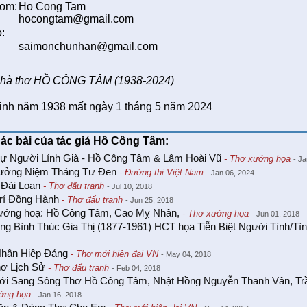
rom:
Ho Cong Tam
hocongtam@gmail.com
o:
saimonchunhan@gmail.com
hà thơ HỒ CÔNG TÂM (1938-2024)
inh năm 1938 mất ngày 1 tháng 5 năm 2024
các bài của tác giả Hồ Công Tâm:
ự Người Lính Già - Hồ Công Tâm & Lâm Hoài Vũ
- Thơ xướng họa
- J
ưởng Niệm Tháng Tư Đen
- Đường thi Việt Nam
- Jan 06, 2024
 Đài Loan
- Thơ đấu tranh
- Jul 10, 2018
rí Đồng Hành
- Thơ đấu tranh
- Jun 25, 2018
ướng hoạ: Hồ Công Tâm, Cao Mỵ Nhân,
- Thơ xướng họa
- Jun 01, 2018
g Bình Thúc Gia Thị (1877-1961) HCT họa Tiễn Biệt Người Tình/Tì
Nhân Hiệp Đảng
- Thơ mới hiện đại VN
- May 04, 2018
hơ Lịch Sử
- Thơ đấu tranh
- Feb 04, 2018
ới Sang Sông Thơ Hồ Công Tâm, Nhật Hồng Nguyễn Thanh Vân, Trầ
ớng họa
- Jan 16, 2018