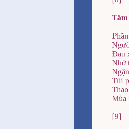
Tâm 
P
hần
Người
Đau 
Nhớ 
Ngậm
Tủi 
Thao
Mùa 
[9]