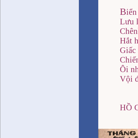
B
iển
Lưu l
Chên
Hắt h
Giấc 
Chiến
Ôi n
Vội đ
HỒ 