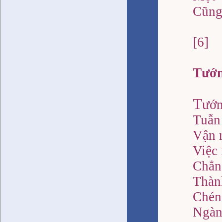
Cũng
[6]
Tướn
T
ướ
Tuẫn 
Vận 
Việc 
Chẳn
Thàn
Chén
Ngàn