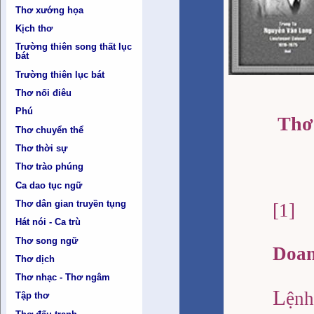
Thơ xướng họa
Kịch thơ
Trường thiên song thất lục
bát
Trường thiên lục bát
Thơ nối điêu
Phú
Thơ
Thơ chuyển thể
Thơ thời sự
Thơ trào phúng
Ca dao tục ngữ
Thơ dân gian truyền tụng
[1]
Hát nói - Ca trù
Thơ song ngữ
Doan
Thơ dịch
Thơ nhạc - Thơ ngâm
L
ệnh
Tập thơ