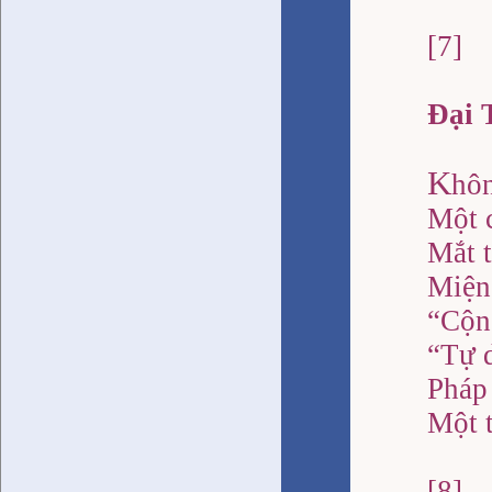
[7]
Đại 
K
hôn
Một 
Mắt t
Miện
“Cộn
“Tự 
Pháp 
Một t
[8]