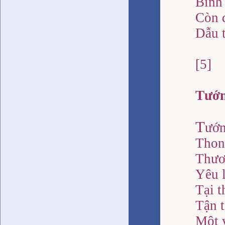
Bình
Còn 
Dẫu 
[5]
Tướ
T
ướn
Thon
Thươ
Yêu 
Tại t
Tận 
Một v