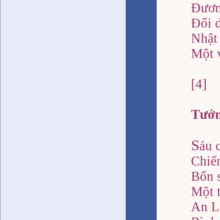
Đươn
Đối 
Nhật 
Một v
[4]
Tướn
S
áu 
Chiế
Bốn 
Một t
An Lộ