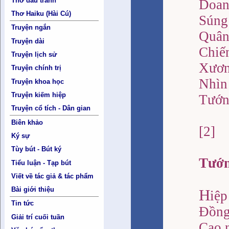
Thơ đấu tranh
Doan
Thơ Haiku (Hài Cú)
Súng
Truyện ngắn
Quân 
Truyện dài
Chiến
Truyện lịch sử
Xươn
Truyện chính trị
Nhìn
Truyện khoa học
Truyện kiếm hiệp
Tướng
Truyện cổ tích - Dân gian
Biên khảo
[2]
Ký sự
Tùy bút - Bút ký
Tướn
Tiểu luận - Tạp bút
Viết về tác giả & tác phẩm
Bài giới thiệu
H
iệp
Tin tức
Đồng
Giải trí cuối tuần
Cao n