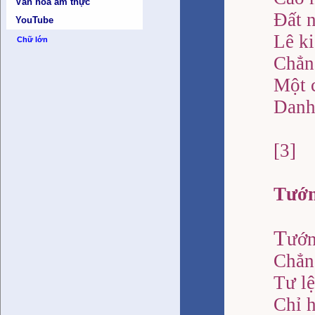
Văn hóa ẩm thực
Đất n
YouTube
Lê ki
Chữ lớn
Chẳng
Một 
Danh
[3]
Tướn
T
ướn
Chẳng
Tư l
Chỉ h