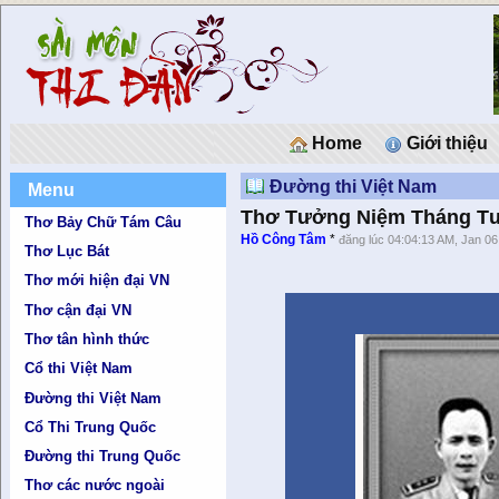
Home
Giới thiệu
Đường thi Việt Nam
Menu
Thơ Tưởng Niệm Tháng T
Thơ Bảy Chữ Tám Câu
Hồ Công Tâm
*
đăng lúc 04:04:13 AM, Jan 06
Thơ Lục Bát
Thơ mới hiện đại VN
Thơ cận đại VN
Thơ tân hình thức
Cổ thi Việt Nam
Đường thi Việt Nam
Cổ Thi Trung Quốc
Đường thi Trung Quốc
Thơ các nước ngoài