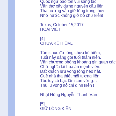
Quốc ngữ bảo tồn vui sáng tác
Văn thơ xây dựng nguyện cầu liên
Tha hương vẫn giữ lòng trung thực
Nhớ nước không giờ bỏ chữ kiên!
Texas, October 15,2017
HOÀI VIỆT
[4]
CHƯA KỂ HIẾM…
Tám chục đời ông chưa kể hiếm,
Tuổi này đáng gọi tuổi thâm niên.
Văn chương phóng khoáng gìn quan các
Chữ nghĩa tài hoa ẩn mệnh viên.
Đất khách lưu vong lòng héo hắt,
Quê nhà tha thiết mối tương liên.
Tóc tuy có bạc tâm còn vững…
Thù lũ vong nô chí định kiên !
Nhật Hồng Nguyễn Thanh Vân
[5]
GIỮ LÒNG KIÊN