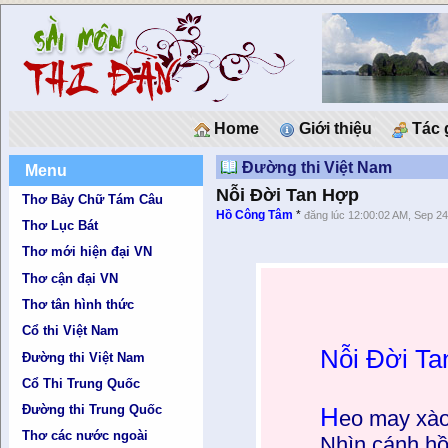
Home
Giới thiệu
Tác 
Đường thi Việt Nam
Menu
Nỗi Đời Tan Hợp
Thơ Bảy Chữ Tám Câu
Hồ Công Tâm
*
đăng lúc 12:00:02 AM, Sep 24
Thơ Lục Bát
Thơ mới hiện đại VN
Thơ cận đại VN
Thơ tân hình thức
Cổ thi Việt Nam
Nỗi Đời T
Đường thi Việt Nam
Cổ Thi Trung Quốc
Đường thi Trung Quốc
H
eo may xào
Thơ các nước ngoài
Nhìn cánh hồ