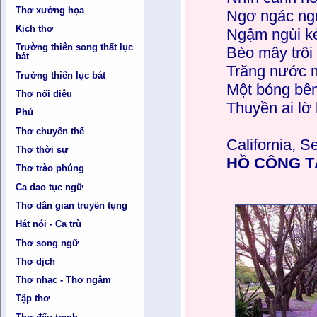
Thơ xướng họa
Ngơ ngác ngư
Kịch thơ
Ngậm ngùi kẻ
Trường thiên song thất lục
Bèo mây trôi
bát
Trăng nước 
Trường thiên lục bát
Một bóng bên
Thơ nối điêu
Thuyền ai lờ 
Phú
Thơ chuyển thể
California, 
Thơ thời sự
HỒ CÔNG 
Thơ trào phúng
Ca dao tục ngữ
Thơ dân gian truyền tụng
Hát nói - Ca trù
Thơ song ngữ
Thơ dịch
Thơ nhạc - Thơ ngâm
Tập thơ