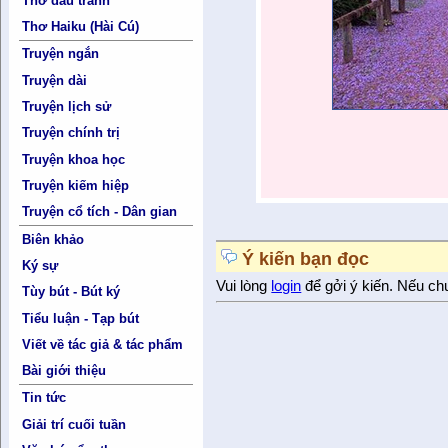
Thơ đấu tranh
Thơ Haiku (Hài Cú)
Truyện ngắn
Truyện dài
Truyện lịch sử
Truyện chính trị
Truyện khoa học
Truyện kiếm hiệp
Truyện cổ tích - Dân gian
Biên khảo
Ý kiến bạn đọc
Ký sự
Vui lòng
login
để gởi ý kiến. Nếu ch
Tùy bút - Bút ký
Tiểu luận - Tạp bút
Viết về tác giả & tác phẩm
Bài giới thiệu
Tin tức
Giải trí cuối tuần