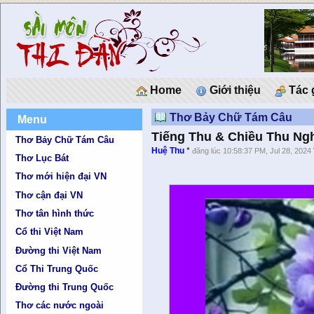
Home
Giới thiệu
Tác 
Thơ Bảy Chữ Tám Câu
Menu
Tiếng Thu & Chiều Thu Ng
Thơ Bảy Chữ Tám Câu
Huệ Thu
*
đăng lúc 10:58:37 PM, Jul 28, 2024
Thơ Lục Bát
Thơ mới hiện đại VN
Thơ cận đại VN
Thơ tân hình thức
Cổ thi Việt Nam
Đường thi Việt Nam
Cổ Thi Trung Quốc
Đường thi Trung Quốc
Thơ các nước ngoài