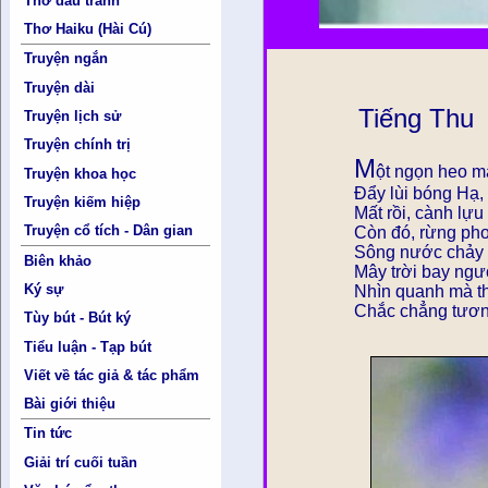
Thơ đấu tranh
Thơ Haiku (Hài Cú)
Truyện ngắn
Truyện dài
Tiếng Thu
Truyện lịch sử
Truyện chính trị
M
ột ngọn heo m
Truyện khoa học
Ðẩy lùi bóng Hạ,
Truyện kiếm hiệp
Mất rồi, cành lự
Truyện cổ tích - Dân gian
Còn đó, rừng pho
Sông nước chảy 
Biên khảo
Mây trời bay ngư
Ký sự
Nhìn quanh mà th
Chắc chẳng tương
Tùy bút - Bút ký
Tiểu luận - Tạp bút
Viết về tác giả & tác phẩm
Bài giới thiệu
Tin tức
Giải trí cuối tuần