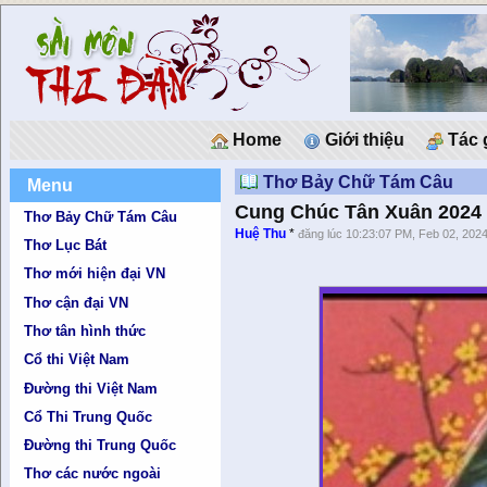
Home
Giới thiệu
Tác 
Thơ Bảy Chữ Tám Câu
Menu
Cung Chúc Tân Xuân 2024
Thơ Bảy Chữ Tám Câu
Huệ Thu
*
đăng lúc 10:23:07 PM, Feb 02, 202
Thơ Lục Bát
Thơ mới hiện đại VN
Thơ cận đại VN
Thơ tân hình thức
Cổ thi Việt Nam
Đường thi Việt Nam
Cổ Thi Trung Quốc
Đường thi Trung Quốc
Thơ các nước ngoài