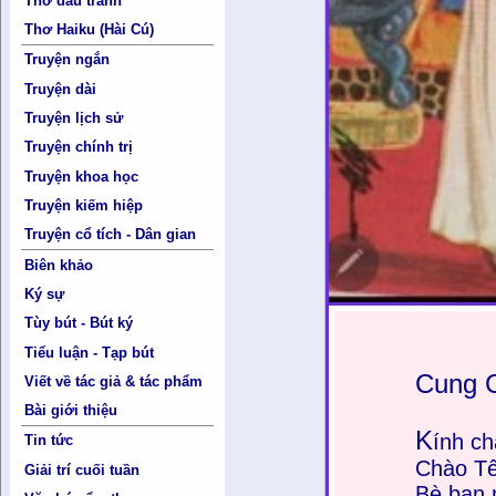
Thơ đấu tranh
Thơ Haiku (Hài Cú)
Truyện ngắn
Truyện dài
Truyện lịch sử
Truyện chính trị
Truyện khoa học
Truyện kiếm hiệp
Truyện cổ tích - Dân gian
Biên khảo
Ký sự
Tùy bút - Bút ký
Tiểu luận - Tạp bút
Cung 
Viết về tác giả & tác phẩm
Bài giới thiệu
K
ính c
Tin tức
Chào Tế
Giải trí cuối tuần
Bè bạn 