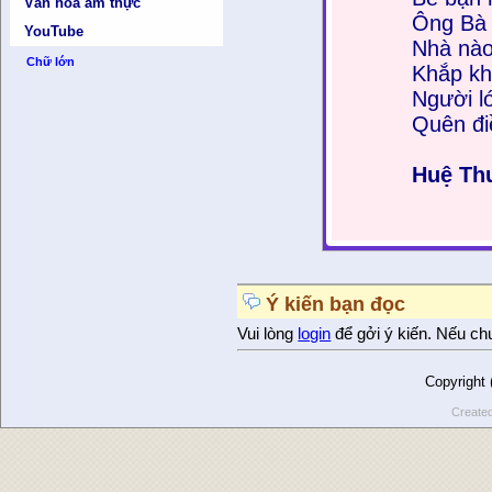
Văn hóa ẩm thực
Ông Bà 
YouTube
Nhà nào
Chữ lớn
Khắp kh
Người lớ
Quên đi
Huệ Th
Ý kiến bạn đọc
Vui lòng
login
để gởi ý kiến. Nếu ch
Copyright
Create