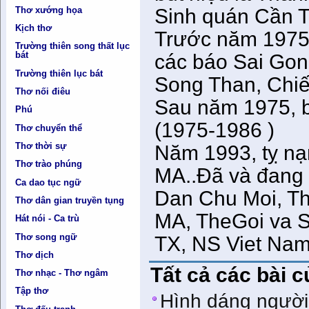
Thơ xướng họa
Sinh quán Cần 
Kịch thơ
Trước năm 1975
Trường thiên song thất lục
bát
các báo Sai Gon
Trường thiên lục bát
Song Than, Chiến
Thơ nối điêu
Sau năm 1975, b
Phú
(1975-1986 )
Thơ chuyển thể
Thơ thời sự
Năm 1993, tỵ nạn
Thơ trào phúng
MA..Ðã và đang 
Ca dao tục ngữ
Dan Chu Moi, T
Thơ dân gian truyền tụng
MA, TheGoi va 
Hát nói - Ca trù
Thơ song ngữ
TX, NS Viet Nam
Thơ dịch
Tất cả các bài 
Thơ nhạc - Thơ ngâm
Tập thơ
Hình dáng người