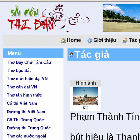
Home
Giới thiệu
Tác 
Tác giả
Menu
Thơ Bảy Chữ Tám Câu
Thơ Lục Bát
Thơ mới hiện đại VN
Hình ảnh
Thơ cận đại VN
Thơ tân hình thức
Cổ thi Việt Nam
#1
Đường thi Việt Nam
Phạm Thành Tín
Cổ Thi Trung Quốc
Đường thi Trung Quốc
bút hiệu là Tha
Thơ các nước ngoài