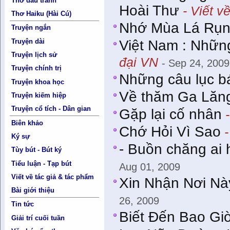
Thơ đấu tranh
Hoài Thư
- Viết v
Thơ Haiku (Hài Cú)
Nhớ Mùa Lá Rụ
Truyện ngắn
Truyện dài
Việt Nam : Nhữn
Truyện lịch sử
đại VN
- Sep 24, 2009
Truyện chính trị
Những câu lục b
Truyện khoa học
Về thăm Ga Lăn
Truyện kiếm hiệp
Truyện cổ tích - Dân gian
Gặp lại cố nhân
-
Biên khảo
Chớ Hỏi Vì Sao
-
Ký sự
- Buồn chăng ai 
Tùy bút - Bút ký
Tiểu luận - Tạp bút
Aug 01, 2009
Viết về tác giả & tác phẩm
Xin Nhận Nơi N
Bài giới thiệu
26, 2009
Tin tức
Biết Đến Bao Gi
Giải trí cuối tuần