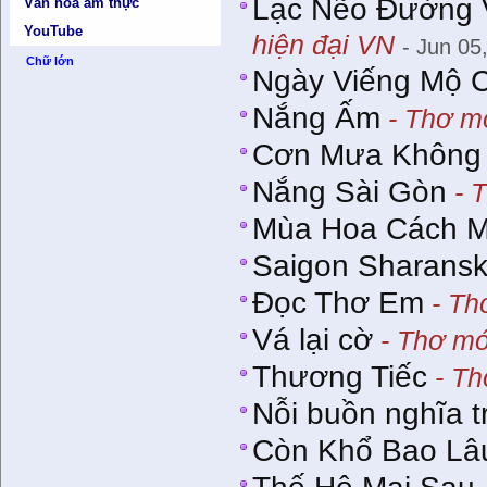
Lạc Nẽo Đường 
Văn hóa ẩm thực
YouTube
hiện đại VN
- Jun 05
Chữ lớn
Ngày Viếng Mộ 
Nắng Ấm
- Thơ mớ
Cơn Mưa Không
Nắng Sài Gòn
- T
Mùa Hoa Cách 
Saigon Sharansk
Ðọc Thơ Em
- Th
Vá lại cờ
- Thơ mớ
Thương Tiếc
- Th
Nỗi buồn nghĩa t
Còn Khổ Bao Lâ