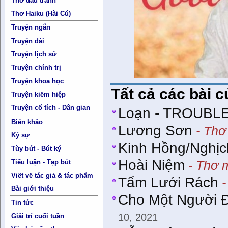
Thơ đấu tranh
Thơ Haiku (Hài Cú)
Truyện ngắn
Truyện dài
Truyện lịch sử
Truyện chính trị
Truyện khoa học
Tất cả các bài 
Truyện kiếm hiệp
Truyện cổ tích - Dân gian
Loạn - TROUBL
Biên khảo
Lương Sơn
- Thơ
Ký sự
Kinh Hồng/Nghịc
Tùy bút - Bút ký
Hoài Niệm
Tiểu luận - Tạp bút
- Thơ m
Viết về tác giả & tác phẩm
Tấm Lưới Rách
-
Bài giới thiệu
Cho Một Người 
Tin tức
10, 2021
Giải trí cuối tuần