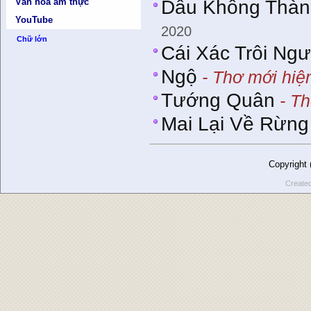
Dẫu Không Thà
Văn hóa ẩm thực
YouTube
2020
Chữ lớn
Cái Xác Trôi Ng
Ngộ
- Thơ mới hiệ
Tướng Quân
- Th
Mai Lại Về Rừng
Copyright
Create