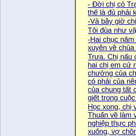
- Đời chị có T
thế là đủ pha
-Và bây giờ chi
Tôi đùa như vậy
-Hai chục năm n
xuyên về chùa v
Trưa. Chị nấu
hai chị em cứ ru
chướng của chi
có phải của ri
của chung tất 
giết trong cuộ
Học xong, chị 
Thuấn về làm 
nghiệp thực p
xuống, vợ chồ