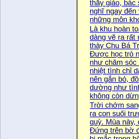
thầy giáo, bác 
nghĩ ngay đến 
những môn khoa
Là khu hoàn toà
dàng vẽ ra rấ
thày Chu Bá Tra
Được học trò n
như chăm sóc ng
nhiệt tình chỉ 
nên gắn bó, đô
dường như tìn
không còn dừng
Trời chớm sang 
ra con suối trươ
quỳ. Mùa này,
Đứng trên bờ đ
bị mắc trong hô