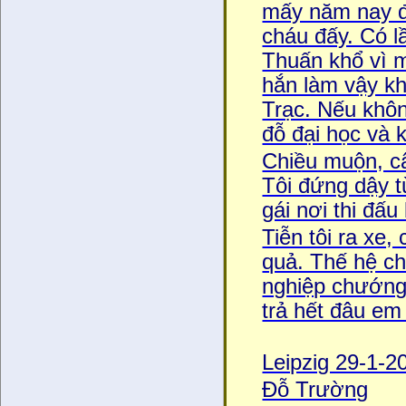
mấy năm nay đê
cháu đấy. Có l
Thuấn khổ vì m
hắn làm vậy kh
Trạc. Nếu không
đỗ đại học v
Chiều muộn, câ
Tôi đứng dậy tư
gái nơi thi đấu
Tiễn tôi ra xe, 
quả. Thế hệ ch
nghiệp chướng 
trả hết đâu em
Leipzig 29-1-2
Đỗ Trường