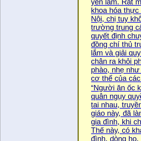
yên lắm. Rất 
khoa hóa thực
Nội, chị tuy k
trường trung cấ
quyết định chu
đồng chí thủ t
lắm và giải qu
chân ra khỏi pho
phào, nhẹ như 
cơ thể của cá
“Người ăn ốc ke
quân ngụy quyề
tai nhau, truyền
giáo này, đã l
gia đình, khi ch
Thế này, có kha
đình, dòng họ