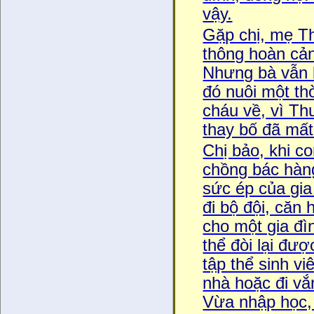
vậy.
Gặp chị, mẹ Th
thông hoàn cảnh
Nhưng bà vẫn b
đó nuôi một thơ
cháu về, vì Th
thay bố đã mất
Chị bảo, khi c
chồng bác hàng
sức ép của gia
đi bộ đội, căn 
cho một gia đìn
thể đòi lại đươ
tập thể sinh vi
nhà hoặc đi vă
Vừa nhập học,