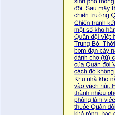
sinh phổ thông
đội. Sau mấy t
chiến trường
Chiến tranh kết
một số kho hà
Quân đội Việt
Trung Bộ. Thời
bom đạn cày nát
dành cho (tù) c
của Quân đội V
cách đó không
Khu nhà kho na
vào vách núi. 
thành nhiều ph
phòng làm việ
thuộc Quân độ
khá rộng, bao