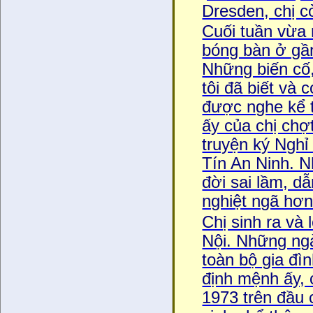
Dresden, chị cò
Cuối tuần vừa 
bóng bàn ở gâ
Những biến cố
tôi đã biết và
được nghe kể t
ấy của chị chơ
truyện ký Nghi
Tín An Ninh. Nh
đời sai lầm, dâ
nghiệt ngã hơn
Chị sinh ra và
Nội. Những ng
toàn bộ gia đì
định mệnh ấy,
1973 trên đầu c