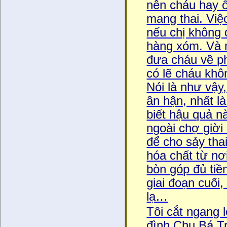
nên cháu hay ố
mang thai. Việc 
nếu chị không 
hàng xóm. Và n
đưa cháu về p
có lẽ cháu kh
Nói là như vậy
ân hận, nhất la
biết hậu quả na
ngoài chợ giời
để cho sảy tha
hóa chất từ n
bòn góp đủ tiền
giai đoạn cuối,
lạ…
Tôi cắt ngang lời
đình Chu Bá Tra