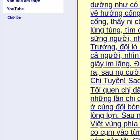
Văn hóa ẩm thực
dường như có 
YouTube
về hướng cổng
Chữ lớn
cổng, thấy ni c
lúng túng, tì
sững người, nh
Trường, đội lò
cả người, nhì
giây im lặng. Đ
ra, sau nụ cười
Chị Tuyên! Sao 
Tôi quen chị đ
những lần chị 
ở cùng đội bó
lòng lợn. Sau 
Việt vùng phía
co cụm vào từn