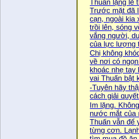
Thuấn lặng lẽ 
Trước mặt đã l
cạn, ngoài kia
trồi lên, sóng v
vắng người, dư
của lực lượng 
Chị không khó
về nơi có ngọ
khoác nhẹ tay l
vai Thuấn bật k
-Tuyên hãy thật
cách giải quyết
Im lặng. Không
nước mắt của 
Thuấn vẫn để 
từng cơn. Lạnh 
tìm mua đồ ăn. 