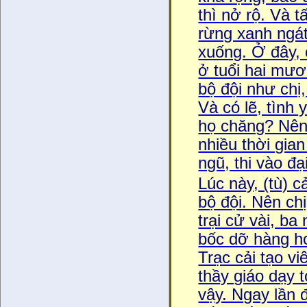
thì nở rộ. Và 
rừng xanh ngát
xuống. Ở đây, ch
ở tuổi hai mươi
bộ đội như chị
Và có lẽ, tìn
họ chăng? Nên a
nhiều thời gian
ngũ, thi vào đạ
Lúc này, (tù) c
bộ đội. Nên chi
trại cử vài, b
bốc dỡ hàng h
Trạc cải tạo v
thầy giáo dạy 
vậy. Ngay lần đâ