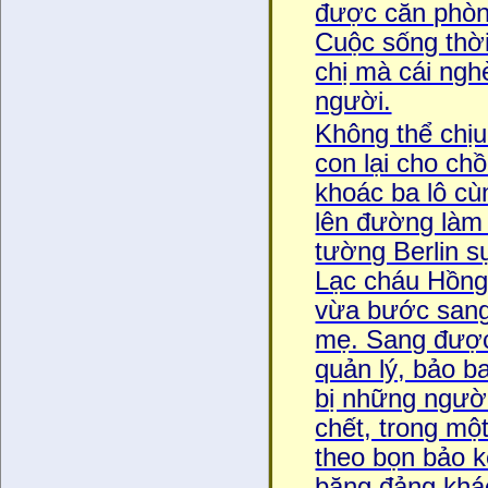
được căn phòn
Cuộc sống thờ
chị mà cái nghe
người.
Không thể chị
con lại cho chô
khoác ba lô cùn
lên đường làm
tường Berlin su
Lạc cháu Hồng
vừa bước sang 
mẹ. Sang được 
quản lý, bảo 
bị những ngươ
chết, trong mộ
theo bọn bảo kê 
băng đảng khác