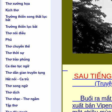
Thơ xướng họa
Kịch thơ
Trường thiên song thất lục
bát
Trường thiên lục bát
Thơ nối điêu
Phú
Thơ chuyển thể
Thơ thời sự
Thơ trào phúng
Ca dao tục ngữ
Thơ dân gian truyền tụng
SAU TIẾN
Hát nói - Ca trù
(Truy
Thơ song ngữ
Thơ dịch
B
uổi ra mắ
Thơ nhạc - Thơ ngâm
xuất bản Vipen 
Tập thơ