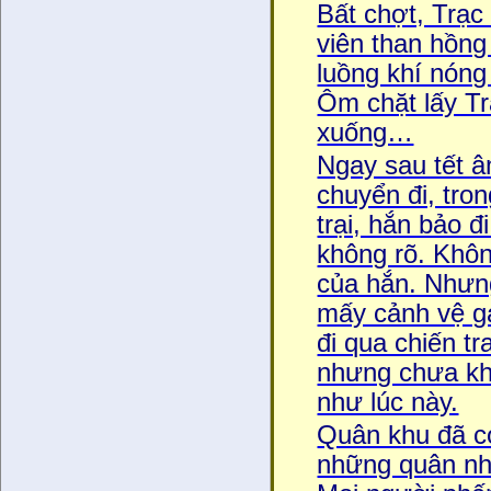
Bất chợt, Trạ
viên than hồng n
luồng khí nón
Ôm chặt lấy Tra
xuống…
Ngay sau tết âm 
chuyển đi, tron
trại, hắn bảo đ
không rõ. Không 
của hắn. Nhưng
mấy cảnh vệ ga
đi qua chiến tra
nhưng chưa khi 
như lúc này.
Quân khu đã có
những quân nhâ