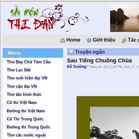
Home
Giới thiệu
Tác 
Truyện ngắn
Menu
Sau Tiếng Chuông Chùa
Thơ Bảy Chữ Tám Câu
Đỗ Trường
*
đăng lúc 06:12:28 PM, Mar 17, 
Thơ Lục Bát
Thơ mới hiện đại VN
Thơ cận đại VN
Thơ tân hình thức
Cổ thi Việt Nam
Đường thi Việt Nam
Cổ Thi Trung Quốc
Đường thi Trung Quốc
Thơ các nước ngoài