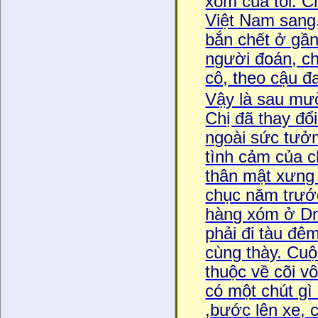
xóm của tôi. Ch
Việt Nam sang,
bắn chết ở gần
người đoán, chị
cô, theo cậu đ
Vậy là sau mườ
Chị đã thay đổ
ngoài sức tưởn
tình cảm của c
thân mật xưng c
chục năm trước
hàng xóm ở D
phải đi tàu đêm
cùng thày. Cuộ
thuộc về cõi 
có một chút gi
,bước lên xe, c