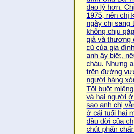
đạo lý hơn. Chi
1975, nên chị 
ngày chị sang 
không chịu gặp 
giả và thương c
cũ của gia đì
anh ấy biết, nê
cháu. Nhưng anh
trên đường vươ
người hàng xóm
Tôi buột miệng 
và hai người ơ
sao anh chị vẫ
ở cái tuổi hai 
đầu đời của ch
chút phấn châ