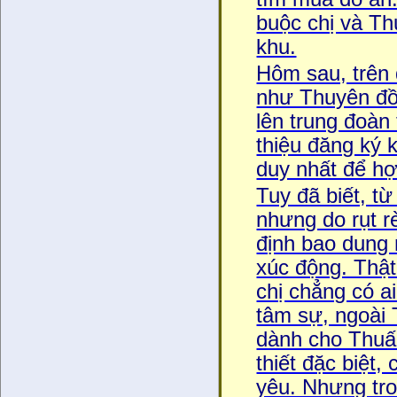
buộc chị và T
khu.
Hôm sau, trên đ
như Thuyên đồn
lên trung đoàn t
thiệu đăng ký 
duy nhất để hợ
Tuy đã biết, tư
nhưng do rụt re
định bao dung n
xúc động. Thật
chị chẳng có a
tâm sự, ngoài 
dành cho Thuấn
thiết đặc biệt
yêu. Nhưng tro