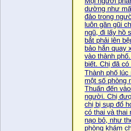
Mọi người phấn
dường như mất
đảo trong ngươ
luôn gần gũi c
ngũ, đi lấy hồ
bắt phải lên b
bảo hắn quay x
vào thành phố.
biết. Chị đã c
Thành phố lúc 
một số phòng m
Thuấn đến vào 
người. Chị đươ
chị bị sụp đổ 
có thai và tha
nạo bỏ, như th
phòng khám chỉ