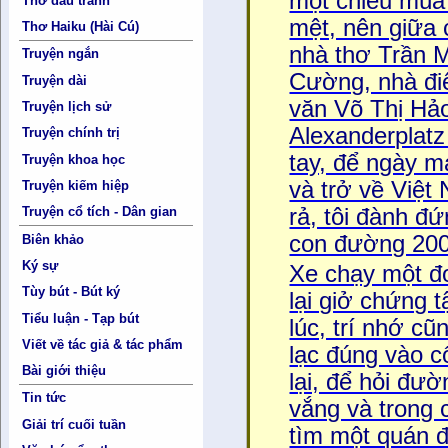
một chiều mùa 
Thơ đấu tranh
mệt, nên giữa
Thơ Haiku (Hài Cú)
nhà thơ Trần 
Truyện ngắn
Cường, nhà đi
Truyện dài
văn Võ Thị Hảo
Truyện lịch sử
Alexanderplatz n
Truyện chính trị
tay, để ngày 
Truyện khoa học
và trở về Viê
Truyện kiếm hiệp
rả, tôi đành đư
Truyện cổ tích - Dân gian
con đường 200
Biên khảo
Ký sự
Xe chạy một đ
Tùy bút - Bút ký
lại giở chứng t
Tiểu luận - Tạp bút
lúc, trí nhớ cu
Viết về tác giả & tác phẩm
lạc đúng vào 
Bài giới thiệu
lại, để hỏi đ
Tin tức
vắng và trong 
Giải trí cuối tuần
tìm một quán đ