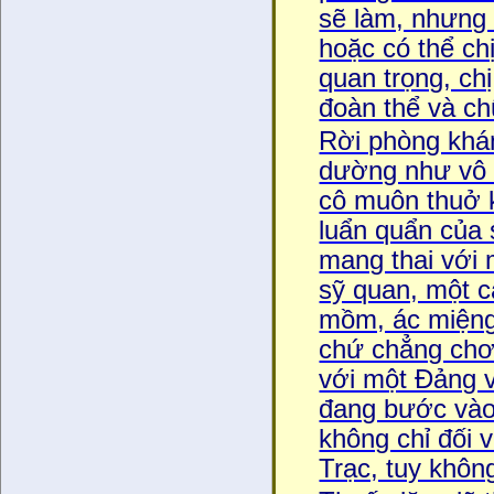
sẽ làm, nhưng 
hoặc có thể ch
quan trọng, chị
đoàn thể và ch
Rời phòng kha
dường như vô đi
cô muôn thuở kia
luẩn quẩn của 
mang thai với m
sỹ quan, một ca
mồm, ác miệng
chứ chẳng chơi
với một Đảng 
đang bước vào ng
không chỉ đối v
Trạc, tuy khôn