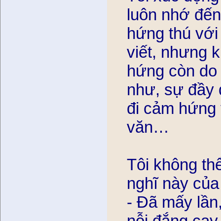
luôn nhớ đến 
hứng thú vớ
viết, nhưng kh
hứng còn do tu
như, sự đầy đ
đi cảm hứng v
văn…
Tôi không thể
nghĩ này của
- Đã mấy lâ
nỗi đắng cay,