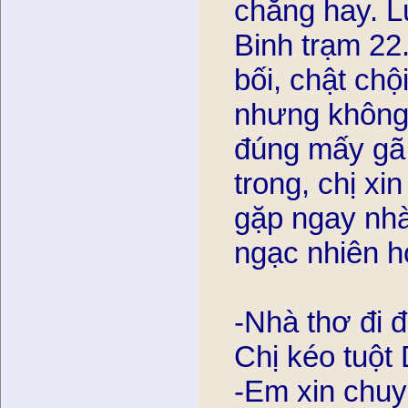
chẳng hay. Lú
Binh trạm 22.
bối, chật chô
nhưng không đ
đúng mấy gã
trong, chị xi
gặp ngay nhà
ngạc nhiên ho
-Nhà thơ đi đ
Chị kéo tuột
-Em xin chuyê