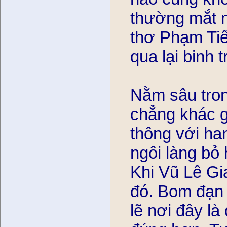
thường mắt n
thơ Phạm Tiế
qua lại binh t
Nằm sâu tron
chẳng khác gi
thông với ha
ngôi làng bỏ
Khi Vũ Lê Gia
đó. Bom đạn n
lẽ nơi đây là