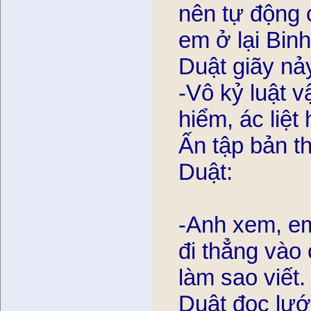
nên tự động 
em ở lại Binh
Duật giãy nả
-Vô kỷ luật 
hiểm, ác liê
Ấn tập bản t
Duật:
-Anh xem, em v
đi thẳng vào c
làm sao viết.
Duật đọc lướ