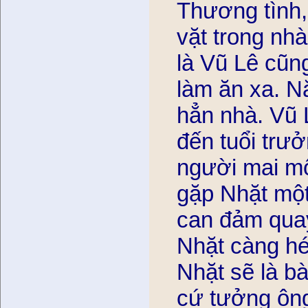
Thương tình, 
vặt trong nha
là Vũ Lê cũ
làm ăn xa. Nă
hẳn nhà. Vũ 
đến tuổi trươ
người mai mô
gặp Nhặt mộ
can đảm quay 
Nhặt càng he
Nhặt sẽ là b
cứ tưởng ông