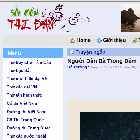
Home
Giới thiệu
T
Truyện ngắn
Menu
Người Đàn Bà Trong Đêm
Thơ Bảy Chữ Tám Câu
Đỗ Trường
*
đăng lúc 11:59:13 AM, Mar 09, 2
Thơ Lục Bát
Thơ mới hiện đại VN
Thơ cận đại VN
Thơ tân hình thức
Cổ thi Việt Nam
Đường thi Việt Nam
Cổ Thi Trung Quốc
Đường thi Trung Quốc
Thơ các nước ngoài