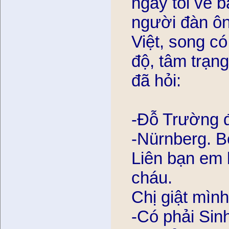
ngay tôi về ba
người đàn ô
Việt, song có
độ, tâm trạng
đã hỏi:
-Đỗ Trường đ
-Nürnberg. Bơ
Liên bạn em 
cháu.
Chị giật mìn
-Có phải Sin