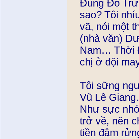
Đúng Đỗ Trươ
sao? Tôi nhíu 
vã, nói một 
(nhà văn) D
Nam… Thời Đ
chị ở đội m
Tôi sững ngươ
Vũ Lê Giang…
Như sực nhớ r
trở về, nên ch
tiền đâm rửn