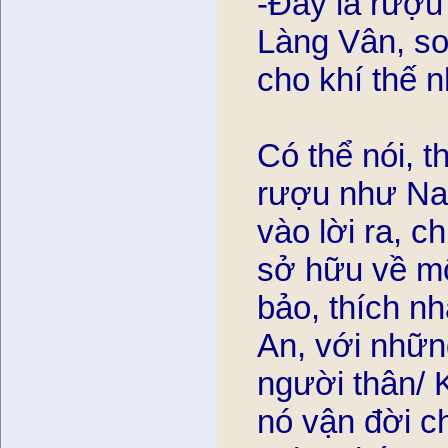
-Đây là rượu
Làng Vân, son
cho khí thế n
Có thể nói, t
rượu như Nam 
vào lời ra, ch
sở hữu về m
bảo, thích n
An, với nhữ
người thân/ K
nó vận đời c