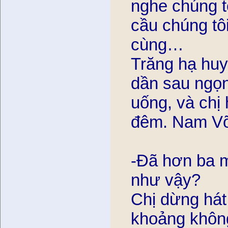
nghe chúng tôi
cầu chúng tôi
cùng…
Trăng hạ huyê
dần sau ngọn
uống, và chị 
đêm. Nam Võ g
-Đã hơn ba m
như vậy?
Chị dừng hát
khoảng không t