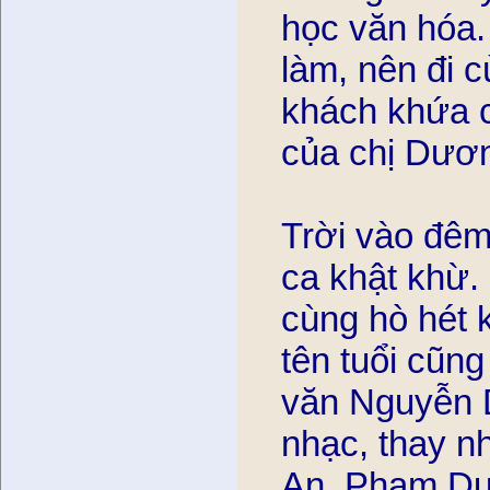
học văn hóa. 
làm, nên đi c
khách khứa c
của chị Dư
Trời vào đêm
ca khật khừ.
cùng hò hét 
tên tuổi cũn
văn Nguyễn D
nhạc, thay nh
An, Phạm Du