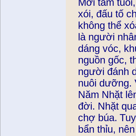
Mới tám tuổi
xói, đấu tố 
không thể xóa
là người nhâ
dáng vóc, kh
nguồn gốc, th
người đánh 
nuôi dưỡng. Va
Năm Nhặt lên
đời. Nhặt qu
chợ búa. Tuy
bẩn thỉu, nên