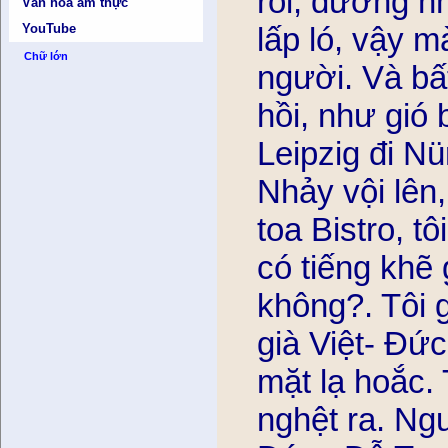
rồi, dường nh
Văn hóa ẩm thực
lấp ló, vậy
YouTube
Chữ lớn
người. Và bấ
hồi, như gió 
Leipzig đi Nür
Nhảy vội lên,
toa Bistro, tôi
có tiếng khẽ
không?. Tôi gi
già Việt- Đứ
mặt lạ hoắc.
nghệt ra. Ngươ