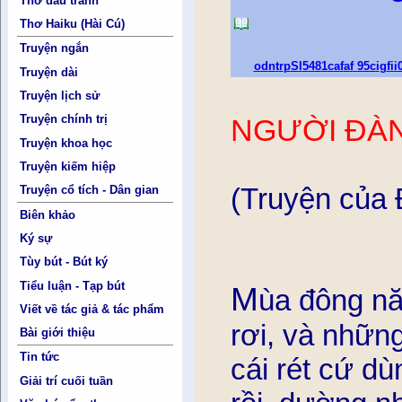
Thơ đấu tranh
Thơ Haiku (Hài Cú)
Truyện ngắn
o
d
n
t
r
p
S
l
5
4
8
1
c
a
f
a
f
9
5
c
i
g
f
i
i
Truyện dài
Truyện lịch sử
Truyện chính trị
NGƯỜI ĐÀ
Truyện khoa học
Truyện kiếm hiệp
(Truyện của 
Truyện cổ tích - Dân gian
Biên khảo
Ký sự
Tùy bút - Bút ký
Tiểu luận - Tạp bút
M
ùa đông nă
Viết về tác giả & tác phẩm
rơi, và nhữn
Bài giới thiệu
Tin tức
cái rét cứ d
Giải trí cuối tuần