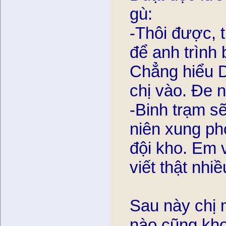
gù:
-Thôi được, t
để anh trình 
Chẳng hiểu D
chị vào. Đe n
-Binh trạm se
niên xung phon
đội kho. Em v
viết thật nhiê
Sau này chị m
nào cũng kho