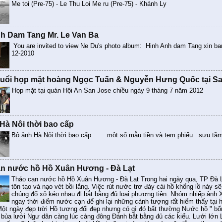
Me toi (Pre-75) - Le Thu Loi Me ru (Pre-75) - Khánh Ly
h Dam Tang Mr. Le Van Ba
You are invited to view Ne Du's photo album: Hinh Anh dam Tang xin b
12-2010
uổi họp mặt hoàng Ngọc Tuấn & Nguyễn Hưng Quốc tại S
Họp mặt tại quán Hội An San Jose chiều ngày 9 tháng 7 năm 2012
Hà Nôi thời bao cấp
Bộ ảnh Hà Nôi thời bao cấp một số mẫu tiền và tem phiếu sưu tầm
n nước hồ Hồ Xuân Hương - Đà Lạt
Tháo cạn nước hồ Hồ Xuân Hương - Đà Lạt Trong hai ngày qua, TP Đà 
tôn tạo và nạo vét bồi lắng. Việc rút nước trơ đáy cái hồ khổng lồ này sẽ 
chúng đổ xô kéo nhau đi bắt bằng đủ loại phương tiện. Nhóm nhiếp ảnh
ngay thời điểm nước cạn để ghi lại những cảnh tượng rất hiếm thấy tại h
Một ngày đẹp trời Hồ tương đối đẹp nhưng có gì đó bất thường Nước hồ " bổ
 bủa lưới Ngư dân càng lúc càng đông Đánh bắt bằng đủ các kiểu. Lưới lớn Lư