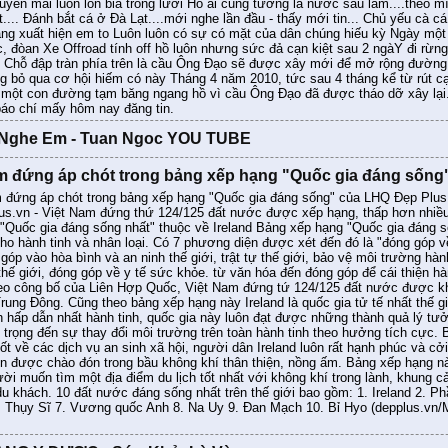
uyến mãi luôn lon bia trong lưới Hồ ai cũng tưởng là nước sâu lắm....theo 
.... Đánh bắt cá ở Đà Lạt....mới nghe lần đầu - thấy mới tin... Chủ yếu cà cá
ảng xuất hiện em to Luôn luôn có sự có mặt của dân chúng hiếu kỳ Ngày m
ic, đòan Xe Offroad tính off hồ luôn nhưng sức đả cạn kiệt sau 2 ngàY đi rừng
i Chỗ đập tràn phía trên là cầu Ông Đạo sẽ được xây mới để mở rộng đường 
g bỏ qua cơ hội hiếm có này Tháng 4 năm 2010, tức sau 4 tháng kể từ rút c
 một con đường tạm băng ngang hồ vì cầu Ông Đạo đã được tháo dỡ xây lại
 báo chí mấy hôm nay đăng tin.
 Nghe Em - Tuan Ngoc YOU TUBE
m đứng áp chót trong bảng xếp hạng "Quốc gia đáng sống
đứng áp chót trong bảng xếp hạng "Quốc gia đáng sống" của LHQ Đẹp Plus - 
us.vn - Việt Nam đứng thứ 124/125 đất nước được xếp hạng, thấp hơn nhiề
 "Quốc gia đáng sống nhất" thuộc về Ireland Bảng xếp hạng "Quốc gia đáng 
cho hành tinh và nhân loại. Có 7 phương diện được xét đến đó là "đóng góp 
góp vào hòa bình và an ninh thế giới, trật tự thế giới, bảo vệ môi trường hà
thế giới, đóng góp về y tế sức khỏe. từ văn hóa đến đóng góp để cái thiện h
eo công bố của Liên Hợp Quốc, Việt Nam đứng tứ 124/125 đất nước được khả
rung Đông. Cũng theo bảng xếp hạng này Ireland là quốc gia tử tế nhất thế g
ch hấp dẫn nhất hành tinh, quốc gia này luôn đạt được những thành quả lý tư
 trọng đến sự thay đổi môi trường trên toàn hành tinh theo hưởng tích cự
tốt về các dịch vụ an sinh xã hội, người dân Ireland luôn rất hạnh phúc và cở
uôn được chào đón trong bầu không khí thân thiện, nồng ấm. Bảng xếp hạng nà
i muốn tìm một địa điểm du lịch tốt nhất với không khí trong lành, khung cả
du khách. 10 đất nước đáng sống nhất trên thế giới bao gồm: 1. Ireland 2. P
6. Thụy Sĩ 7. Vương quốc Anh 8. Na Uy 9. Đan Mạch 10. Bỉ Hyo (de