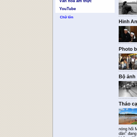
Văn hóa ẩm thực
YouTube
Chữ lớn
Hinh An
Photo b
Bộ ảnh 
Tháo cạ
nóng hổi 
dân" đang