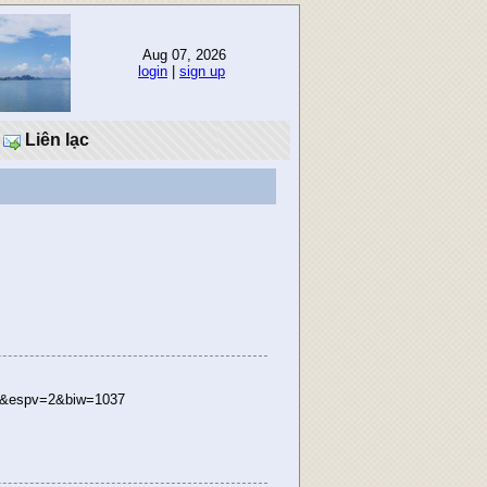
Aug 07, 2026
login
|
sign up
Liên lạc
ages&espv=2&biw=1037