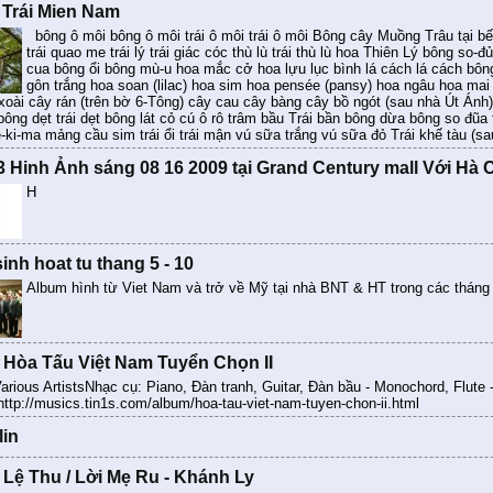
Trái Mien Nam
bông ô môi bông ô môi trái ô môi trái ô môi Bông cây Muồng Trâu tại b
trái quao me trái lý trái giác cóc thù lù trái thù lù hoa Thiên Lý bông so
cua bông ổi bông mù-u hoa mắc cở hoa lựu lục bình lá cách lá cách bông
gôn trắng hoa soan (lilac) hoa sim hoa pensée (pansy) hoa ngâu hoa m
xoài cây rán (trên bờ 6-Tông) cây cau cây bàng cây bồ ngót (sau nhà Út Ánh)
ông dẹt trái dẹt bông lát cỏ cú ô rô trâm bầu Trái bần bông dừa bông so đũa t
ê-ki-ma mảng cầu sim trái ổi trái mận vú sữa trắng vú sữa đỏ Trái khế tàu (s
 Hinh Ảnh sáng 08 16 2009 tại Grand Century mall Với H
H
inh hoat tu thang 5 - 10
Album hình từ Viet Nam và trở về Mỹ tại nhà BNT & HT trong các tháng
 Hòa Tấu Việt Nam Tuyển Chọn II
arious ArtistsNhạc cụ: Piano, Đàn tranh, Guitar, Đàn bầu - Monochord, Flute -
p://musics.tin1s.com/album/hoa-tau-viet-nam-tuyen-chon-ii.html
lin
- Lệ Thu / Lời Mẹ Ru - Khánh Ly