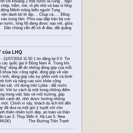
mình chỉ khoảng 2 mét nước là cùng... Ngư
 chép, trắm, mè, rô phi nhỏ và bao ni lông
ột đông Mênh mông biển người Tung
 nên đanh bỏ lở dịp.... Chụp cá..... Đồng
vào trung tâm. Phía sau đập tràn bà con
ạn nước, lòng hồ đang được nạo vét, giữa
. Dân chúng vẫn đổ xô đi đào, đãi quặng
" của LHQ
11/07/2014 11:50 1 tin đăng lại 0 0 Tin
u các quốc gia ở Đông Nam Á. Trong khi
sống" dùng để đo những đóng góp của mỗi
về khoa học công nghệ, đóng góp về văn
nh tinh, đóng góp vào sự phồn vinh và bình
ành tình và nâng cao sức khỏe cộng
o sát, chỉ đứng trên Lybia - đất nước
iới. Với tư cách là một trong những điểm
ởng trong việc bảo vệ môi trường, góp
c. Bên cạnh đó, nhờ được hưởng những
i mởi. Chính vì vậy, khách du lịch khi đến
y đã đưa ra một gợi ý tuyệt vời cho
nh thiên nhiên tươi đẹp, an toàn và thân
hần Lan 3. Thụy Điển 4. Hà Lan 5. New
pplus.vn/MASK) Thơ Đường Trên Tranh