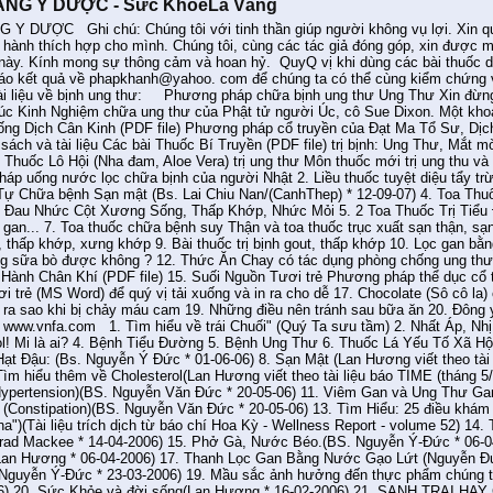
NG Y DƯỢC - Sức KhỏeLà Vàng
 Sư, Dịch Cân Kinh, cách tập và kinh nghiệm Dịch Cân Kinh, sách và tài liệu Các bài Thuốc Bí Truyền (PDF file) trị bịnh: Ung Thư, Mắt mờ, Tiểu đường, Tiểu tiện không thông cuả người già. Thuốc Lô Hội (Nha đam, Aloe Vera) trị ung thư Môn thuốc mới trị ung thu và bồi bổ máu Tài liệu về các bịnh khác: 1. Phương pháp uống nước lọc chữa bịnh của người Nhật 2. Liều thuốc tuyệt diệu tẩy trừ sạn gan, sạn mật 3. Error! Filename not specified.Tự Chữa bệnh Sạn mật (Bs. Lai Chiu Nan/(CanhThep) * 12-09-07) 4. Toa Thuốc Gia Truyền Trị Bệnh Tê Bại Toàn Thân, Bán Thân, Đau Nhức Cột Xương Sống, Thấp Khớp, Nhức Mỏi 5. 2 Toa Thuốc Trị Tiểu Đường 6. Thuốc trị các bịnh gan: chai gan, cứng gan... 7. Toa thuốc chữa bệnh suy Thận và toa thuốc trục xuất sạn thận, sạn mật, sạn bọng đái, sạn đường tiểu 8. Bịnh Gout, thấp khớp, xưng khớp 9. Bài thuốc trị bịnh gout, thấp khớp 10. Lọc gan bằng nước gạo lức 11. Ăn Chay có ăn trứng Gà và uống sữa bò được không ? 12. Thức Ăn Chay có tác dụng phòng chống ung thư 13. Các tài liệu về Ăn Chay 14. Phương Pháp Vận Hành Chân Khí (PDF file) 15. Suối Nguồn Tươi trẻ Phương pháp thể dục cổ truyền của người Tây Tạng 16. Suối Nguồn Tươi trẻ (MS Word) để quý vị tải xuống và in ra cho dễ 17. Chocolate (Sô cô la) có tác dụng ngăn ngừa cơn đau tim 18. Cần xử trí ra sao khi bị chảy máu cam 19. Những điều nên tránh sau bữa ăn 20. Đông y khí công và các y dược trị bịnh Trang Y khoa tại www.vnfa.com 1. Tìm hiểu về trái Chuối" (Quý Ta sưu tầm) 2. Nhất Áp, Nhị Ðường, Tam "Cô", Tứ Béo 3. Cholesterol! Mi là ai? 4. Bệnh Tiểu Ðường 5. Bệnh Ung Thư 6. Thuốc Lá Yếu Tố Xã Hội với Sức Khỏe (Bs. Nguyễn Ý Đức * 24-08-06) 7. Hạt Đậu: (Bs. Nguyễn Ý Đức * 01-06-06) 8. Sạn Mật (Lan Hương viết theo tài liệu báo Mayo Clinic (tháng 5/2006) * 26-05-06) 9. Tìm hiểu thêm về Cholesterol(Lan Hương viết theo tài liệu báo TIME (tháng 5/2006) * 25-05-06) 10. BỆNH CAO ÁP HUYẾT (Hypertension)(BS. Nguyễn Văn Đức * 20-05-06) 11. Viêm Gan và Ung Thư Gan(BS. Nguyễn Đức Liên * 20-05-06) 12. TÁO BÓN (Constipation)(BS. Nguyễn Văn Đức * 20-05-06) 13. Tìm Hiểu: 25 điều khám phá mới lạ từ trái măng cụt ("Garcina Mangostana")(Tài liệu trích dịch từ báo chí Hoa Kỳ - Wellness Report - volume 52) 14. Ta có uổng phí liệng thuốc Tây còn tốt đi không? (Brad Mackee * 14-04-2006) 15. Phở Gà, Nước Béo.(BS. Nguyễn Ý-Đức * 06-04-2006) 16. Gừng: Cội nguồn của y học đời xưa (Lan Hương * 06-04-2006) 17. Thanh Lọc Gan Bằng Nước Gạo Lứt (Nguyễn Đức Trọng * 24-03-2006) 18. Giấc Ngủ Trưa(BS. Nguyễn Ý-Đức * 23-03-2006) 19. Mầu sắc ảnh hưởng đến thực phẩm chúng ta dùng hàng ngày ra sao?(Katy Nguyễn * 26-02-2006) 20. Sức Khỏe và đời sống(Lan Hương * 16-02-2006) 21. SANH TRAI HAY GÁI THEO Ý MUỐN(BS. Hồ Ngọc Minh * 09-02-2006) 22. CAO MỠ TRONG MÁU (HIGH CHOLESTEROL) (BS. Phạm Hoàng Trung * 09-02-2006) 23. BỆNH MẮT CƯỜM (BS. Trương Vĩnh Toàn - BS. Nguyễn Văn Đức * 09-01-2006) 24. BỆNH HIẾM MUỘN(BS. Lê Quốc Sỹ * 09-02-2006) 25. THUỐC LÁ VÀ SỰ SINH SẢN(BS. Trịnh Cường * 09-01-2006) 26. Sự Nguy Hiểm Của Nghề Làm Móng Tay (Nail). (BS. Nguyễn Thùy Trang MD. Genetics.) 27. Không Nên Lạm Dụng KHÁNG SINH (BS. Nguyễn Văn Đíc;ch * 01-01-2006) 28. KHÍ LẠNH MÙA ĐÔNG (BS. Nguyễn Văn Đức * 28-12-2005) 29. HO KINH NIÊN (BS. Nguyễn Văn Đức * 28-12-2005) 30. Bệnh Béo phì (Y Vân sưu tảm * 08-12-2005) 31. Hoa Trái Việt-Nam và những dược tính (Lan Hương * 08-12-2005) 32. Bịnh Khủng Hoảng Tinh Thần Sau Một Biến Cố (PTSD) (Bác sĩ Thái Minh Trung * 23-11-2005) 33. Khoai Lang, Một Loại Thực Vật Quê Mùa Nhưng Hữu Ích (Trần Anh Kiệt sưu tầm * 22-11-2005) 34. Tin vui cho dân nhậu: Uống bia có thể tốt cho sức khoẻ (Lan Hương sưu tầm * 14-11-2005) 35. Tìm Hiểu: 25 điều khám phá mới lạ từ trái măng cụt (Anh Duong * 03-11-2005) 36. Tìm hiểu về Trà Ðinh (Lan Hương sưu tầm * 03-11-2005) 37. Y khoa thường thức (Lan Hương sưu tầm) 38. Thư của ông Nguyễn Cao Trọng v/v dùng CDS điều trị Ung Thư Luỡi (NCT/Hanoi/VN * (25-10-05) 39. Rượu vang đỏ, Súc cù là giúp chống bệnh tim (Lan Hương * (20-09-05) 40. THỰC PHẨM VÀ SỨC KHOẺ (Lan Hương * (31-08-05) 41. Ăn Cá TUNA có an toàn không? (Lan Hương * (18-08-05) 42. Thử nghiệm "body scan" nguy hiểm (Lan Hương * (18-08-05) 43. Tìm hiểu thêm về Rong Xoắn Ốc (Hoàng Hải Vân - (trích báo Thanhnien on line) * (11-08-2005) 44. Brocoli giúp chống ung thư bọng đái (Alison McCrook * (04-08-2005) 45. Thắc Mắc về Bí quyết sống khoẻ và Canh Dưỡng Sinh (TRẦN ANH KIỆT (Sydney, Australia) * (01-08-2005) 46. Tin Y Khoa Thế Giới (Lan Hương * (22-07-05) 47. Nuôi Dưỡng Da (Lan Hương * (19-07-05) 48. Bạn đau đầu cách nào? (Lan Hương * (19-07-05) 49. Nhiều di dân tại Mỹ vẫn dùng thuốc cổ truyền (Tuyết Vân * (06-07-05) 50. Thông báo về Canh Dưỡng Sinh * (2-7-05) 51. Táo đỏ chứa nhiều dược liệu chống Oxít hoá (Antioxidant) . (Lan Hương sưu tầm * (06-06-05) 52. Viagra có thể làm mù mắt? (Lan Hương sưu tầm * (28-05-05) 53. PHẤT THỦ LIỆU PHÁP (BS Trần Đỗ Quốc Bảo * (29-04-05) 54. PHẤT THỦ LIỆU PHÁP - BÀI TẬP THỂ DỤC ĐA NĂNG (Bs PHẠM XUÂN PHỤNG * (29-04-05) 55. SỨC KHOẺ CHO NGƯỜI ĐI BỘ (BS Trần Đỗ Quốc Bảo * (29-04-05) 56. Ngủ thế nào là đủ (Ý Vân * (10-04-05) 57. Thuốc men tại Hoa kỳ Lan Hương sưu tầm (28-03-05) 58. Xác nhận được hợp chất trong trà xanh chống bệnh Ung Thư (15-03-05) 59. Cà Phê có thể ngăn ngừa bệnh Ung Thư Gan * (17-02-05) 60. Cà Rốt có thể giảm nguy cơ về bệnh Ung Thư * (09-02-05) 61. Bạn có là một trái bom nổ chậm không? - /Are you a Ticking Bomb? -(Laura Yorke - Thiên Thanh phỏng dịch * 21-01-05) 62. Bạn biết gì về Cảm (Common Cold) và Cúm (Influenza) (Thu Hương * 11-11-04) 63. Thuốc trị cholesterol không nên dùng với bưởi * 02-11-04) 64. Ăn cá nhiều có hại không? (Thiên Thanh sưu tầm) 65. Dịch vụ y tế và các nhóm thiểu số (Theo BS. Nguyễn Ý-Đức) 66. Bài học làm bếp (Theo BS. Nguyễn Ý-Đức) 67. MỘT NỮ KHOA HỌC GIA ĐÃ TỰ CHỮA LÀNH BỊNH UNG THƯ BẰNG PHƯƠNG PHÁP CẢI THIỆN ĂN UỐNG (Trần Anh Kiệt sưu tầm) 68. CÀ CHUA, MỘT LOẠI THỰC VẬT HỮU ÍCH (Trần Anh Kiệt sưu tầm) 69. Môn thuốc dược thảo mới trị bệnh Ung Thư và bồi bổ máu (Ms. Thuy-Hoang) 70. Tìm 