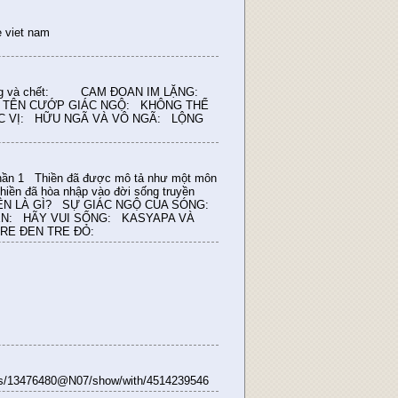
 viet nam
ữa sống và chết: CAM ĐOAN IM LẶNG:
: TÊN CƯỚP GIÁC NGỘ: KHÔNG THỂ
C VỊ: HỮU NGÃ VÀ VÔ NGÃ: LỘNG
 Phần 1 Thiền đã được mô tả như một môn
Thiền đã hòa nhập vào đời sống truyền
ô. THIỀN LÀ GÌ? SỰ GIÁC NGỘ CỦA SÓNG:
ỀN: HÃY VUI SỐNG: KASYAPA VÀ
TRE ĐEN TRE ĐỎ:
otos/13476480@N07/show/with/4514239546