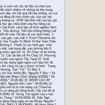
hiểu về trái Chuối" (Quý Ta sưu tầm) 71. Nhất Áp, Nhị Ðường, Tam "Cô", Tứ Béo Cholesterol! Mi là ai? 72. Bệnh Tiểu Ðường Bệnh Ung Thư 73. Thuốc Lá Aloe Vera chữa bách bệnh Nguyên nhân tử vong tại Hoa Kỳ 74. Đậu Nành Và Khả Năng Phòng Chống Bịnh Tật(Trần Anh Kiệt * 27-05-2008) 75. Bệnh tưởng và thuốc men (Trần Bình Nam * 22-04-2008) 76. Ích lợi của Lương thực và ngũ cốc (Trà Mi, phóng viên đài RFA * 18-04-2008) 77. Rau Má Và Bệnh Thấp Khớp (Russ Maslen/Thượng CH * 08-04-2008) 78. Khám phá mới về ung thư ngực (Phóng Viên AFP * 06-03-2008) 79. Tại sao Mùa Đông là "mùa cảm cúm"? (Viện Y Tế Hoa Kỳ * 06-03-2008) 80. Nghe nhạc giúp bệnh nhân đột quị mau bình phục (Reuters Health * 28-02-2008) 81. Làm công việc nặng nhọc giảm nguy cơ mắc bệnh ung thư tuyến tiền liệt (Reuters Health * 28-02-2008) 82. Cá Nhiễm Sán Lá (Trần Văn Triêm/Montreal- Canada * 25-02-2008) 83. Nghiện Rượu (BS Nguyễn Ý-Đức * 25-02-2008) 84. Cao huyết áp (Bác Sĩ Nguyễn Trần Hoàng * 25-02-2008) 85. Những toa thuốc "TRƯỜNG SINH BẤT LÃO" Mà ta có thể tự tay điều chế (Ca Tam * 25-02-2008) 86. Năm mới hãy quyết tâm ngừa ung thư: Bỏ thuốc lá, ăn uống điều độ, tập thể dục (Ông Làng nhà * 25-02-2008) 87. Món ăn giúp giải ruợu (Hải Hà * 25-02-2008) 88. Thuốc Thần Cho Bệnh "Gout" (PHẠM HOÀNG CHƯƠNG * 15-02-2008) 89. Máy Bay, Vài Điều Nên Biết (BS Nguyễn Ý-Đức * 30-11-07) 90. Lợi Hại của Chất Béo (BS Nguyễn Ý-Đức * 13-11-07) 91. Tuổi Già Lãng Tai (Bs. Vũ Qúi Đài * 06-11-07) 92. Tại Sao Cần Uống Nước? (BS Nguyễn Ý-Đức * 06-11-07) 93. CHẤT CHOLESTEROL TRONG THỰC PHẨM (BS Trịnh Cường/ DS TN. Đàm Giang * 27-10-07) 94. Trái Kiwi (Ds Trần-Việt-Hưng/DS Mai Tâm * 27-10-07) 95. CHẤT CHOLESTEROL TRONG THỰC PHẨM (BS Trịnh Cường/ DS TN. Đàm Giang * 27-10-07) 96. Vài điều về trái chuối (CHU TẤT TIẾN * 20-10-07) 97. Trái chuối : vị thuốc rẻ tiền và nhiều công dụng (Lương y Võ Hà * 20-10-07) 98. Bí Quyết Sống Lâu. (Danh Y lão thành Tề quốc Lực * 16-10-07) 99. Ăn để ngừa stress (Trích Báo Sức Khoẻ và Ðời Sống * 15-10-07) 100. Những sai lầm khi trị mụn (Trích Báo Ðẹp * 15-10-07) 101. Mẹ ăn vặt khi mang thai, con dễ béo phì (Trích Báo Sức Khoẻ và Ðời Sống* 15-10-07) 102. Thịt kho tàu tốt cho trẻ em (Trích Báo Ðẹp * 15-10-07) 103. Truyền thuyết về tác dụng chữa bệnh của cấy quất (Lan Hương sưu tầm * 15-10-07) 104. 8 lý do để uống cà phê (Thanh Lan sưu tầm * 15-10-07) 105. Phụ nữ nếu có huyết áp cao cần lưu ý bệnh tiểu đường (Nguyễn Minh * 15-10-07) 106. Xông hơi: giải cảm, giải độc, hạ huyết áp (Lương y Võ Hà * 15-10-07) 107. Các biến chứng và khả năng chữa trị bệnh tiểu đường (Trà Mi/BS. Hằng Châu * 12-10-07) 108. Y khoa thường thức (Bác sĩ Vùng Vịnh * 23-08-07) 109. Ung Thư Bạch Cầu (Bác sĩ Nguyễn Ý-Đức * 26-09-07) Ngộ Độc Với Chì (Bác sĩ Nguyễn Ý Đức * 14-09-07) 110. Trái Bưởi (Bác sĩ Nguyễn Ý Đức * 12-09-07) 111. Tự Chữa bệnh Sạn mật (Bs. Lai Chiu Nan/(CanhThep) * 12-09-07) 112. Canh chua bạc hà: Lợi hại