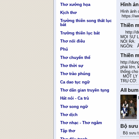
Hình ản
Thơ xướng họa
Hình ảnh 
Kịch thơ
https://
Trường thiên song thất lục
bát
Thiền m
http://d
Trường thiên lục bát
MỌI SỰ 
Thơ nối điêu
NÓI RA:
NGÔN: 
Phú
Thiền m
Thơ chuyển thể
http://du
Thơ thời sự
phái lớn, 
thống cho
Thơ trào phúng
MỘT LY 
TRỤ CỜ:
Ca dao tục ngữ
All bu
Thơ dân gian truyền tụng
Hát nói - Ca trù
Thơ song ngữ
Thơ dịch
Thơ nhạc - Thơ ngâm
Bộ sưu 
Tập thơ
Bộ sưu tậ