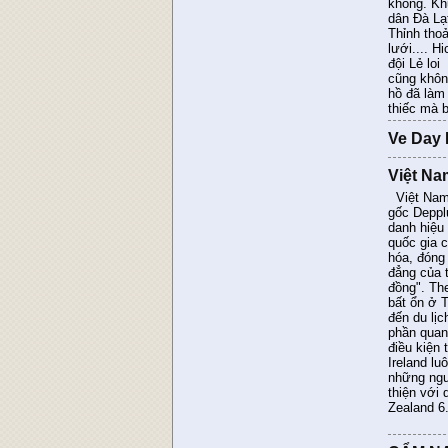
không. Kh
dân Đà Lạt
Thỉnh tho
lưới.... H
đội Lẻ lo
cũng khôn
hồ đã làm
thiếc mà
Ve Day
Việt Na
Việt Nam 
gốc Deppl
danh hiệu
quốc gia 
hóa, đóng 
đẳng của 
đồng". Th
bất ổn ở T
đến du lị
phần quan
điều kiện 
Ireland l
những ngườ
thiện với 
Zealand 