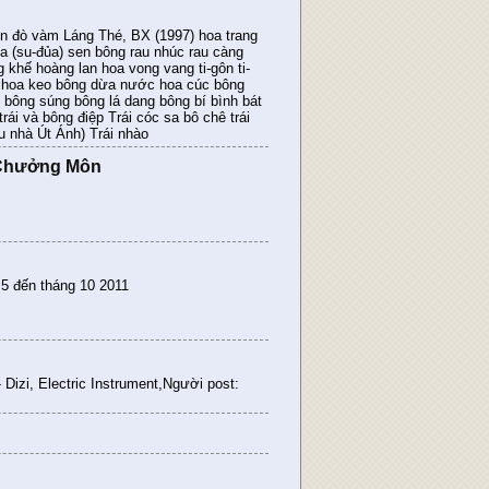
ến đò vàm Láng Thé, BX (1997) hoa trang
-đủa (su-đủa) sen bông rau nhúc rau càng
 khế hoàng lan hoa vong vang ti-gôn ti-
ai hoa keo bông dừa nước hoa cúc bông
 bông súng bông lá dang bông bí bình bát
rái và bông điệp Trái cóc sa bô chê trái
au nhà Út Ánh) Trái nhào
à Chưởng Môn
 5 đến tháng 10 2011
 Dizi, Electric Instrument,Người post: