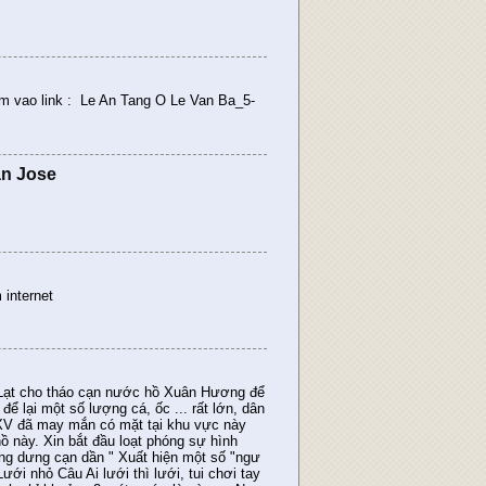
am vao link : Le An Tang O Le Van Ba_5-
an Jose
 internet
Lạt cho tháo cạn nước hồ Xuân Hương để
để lại một số lượng cá, ốc ... rất lớn, dân
 XV đã may mắn có mặt tại khu vực này
ồ này. Xin bắt đầu loạt phóng sự hình
ng dưng cạn dần " Xuất hiện một số "ngư
ới nhỏ Câu Ai lưới thì lưới, tui chơi tay