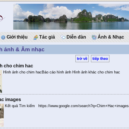
Giới thiệu
Tác giả
Diễn đàn
Ảnh & Nhạc
h ảnh & Âm nhạc
trở về
tiếp theo
h cho chim hac
Hình ảnh cho chim hacBáo cáo hình ảnh Hình ảnh khác cho chim hac
ac images
Kết quả Tìm kiếm https://www.google.com/search?q=Chim+Hac+im