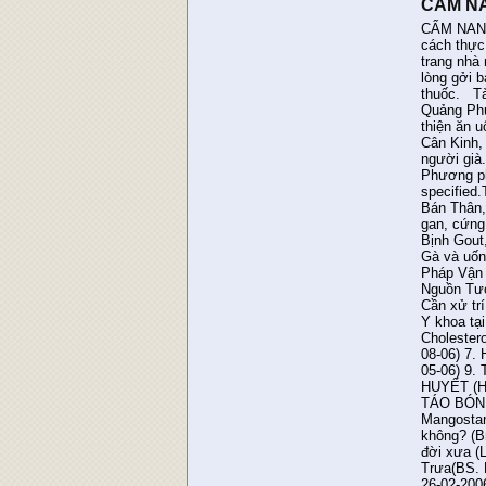
CẨM NA
CẨM NANG Y DƯỢC Ghi chú: Chúng tôi với tinh thần giúp người không vụ lợi. Xin quý vị xem xét các tài liệu và chọn lựa cách thực hành thích hợp cho mình. Chúng tôi, cùng các tác giả đóng góp, xin được miễn trách nhiệm về những tài liệu trong trang nhà này. Kính mong sự thông cảm và hoan hỷ. QuyQ vị khi dùng các bài thuốc dưới đây với kết quả tốt hay không, xin vui lòng gởi báo kết quả về phapkhanh@yahoo. com để chúng ta có thể cùng kiểm chứng và đăng tải tính chính xác của các bài thuốc. Tài liệu về bịnh ung thư: Phương pháp chữa bịnh ung thư Ung Thư Xin đừng hoảng sợ: (PDF file) Bài viết của tác giả Quảng Phúc Kinh Nghiệm chữa ung thư của Phật tử người Úc, cô Sue Dixon. Một khoa học gia chữa bịnh ung thư bằng cải thiện ăn uống Dịch Cân Kinh (PDF file) Phương pháp cổ truyền của Đạt Ma Tổ