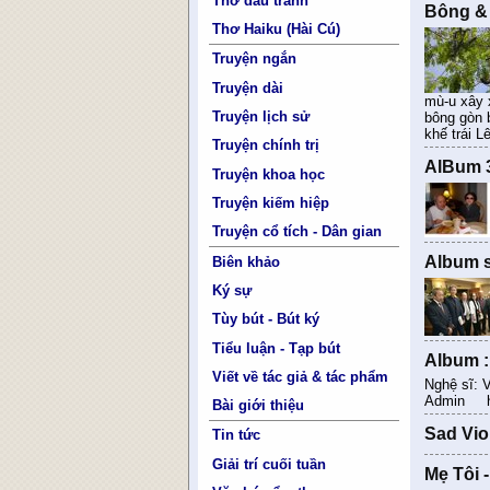
Thơ đấu tranh
Bông & 
Thơ Haiku (Hài Cú)
Truyện ngắn
Truyện dài
mù-u xây 
Truyện lịch sử
bông gòn b
khế trái L
Truyện chính trị
AlBum 3
Truyện khoa học
Truyện kiếm hiệp
Truyện cổ tích - Dân gian
Album s
Biên khảo
Ký sự
Tùy bút - Bút ký
Tiểu luận - Tạp bút
Album :
Viết về tác giả & tác phẩm
Nghệ sĩ: V
Admin htt
Bài giới thiệu
Sad Vio
Tin tức
Giải trí cuối tuần
Mẹ Tôi 