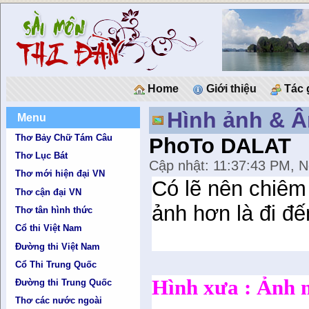
Home
Giới thiệu
Tác 
Hình ảnh & 
Menu
Thơ Bảy Chữ Tám Câu
PhoTo DALAT
Thơ Lục Bát
Cập nhật: 11:37:43 PM, N
Thơ mới hiện đại VN
Có lẽ nên chiêm
Thơ cận đại VN
ảnh hơn là đi đế
Thơ tân hình thức
Cổ thi Việt Nam
Đường thi Việt Nam
Cổ Thi Trung Quốc
Hình xưa : Ảnh 
Đường thi Trung Quốc
Thơ các nước ngoài