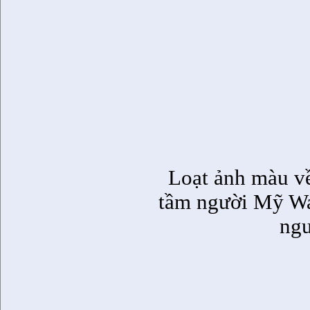
Loạt ảnh màu về
tầm người Mỹ War
ngu