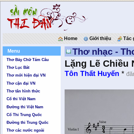
Home
Giới thiệu
Tác 
Thơ nhạc - T
Menu
Thơ Bảy Chữ Tám Câu
Lặng Lẽ Chiều 
Thơ Lục Bát
Tôn Thất Huyến
*
đă
Thơ mới hiện đại VN
Thơ cận đại VN
Thơ tân hình thức
Cổ thi Việt Nam
Đường thi Việt Nam
Cổ Thi Trung Quốc
Đường thi Trung Quốc
Thơ các nước ngoài