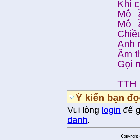
Khi 
Mỗi 
Mỗi 
Chiều
Anh 
Âm t
Gọi 
TTH
Ý kiến bạn đọ
Vui lòng
login
để g
danh
.
Copyright