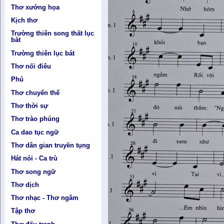
Thơ xướng họa
Kịch thơ
Trường thiên song thất lục
bát
Trường thiên lục bát
Thơ nối điêu
Phú
Thơ chuyển thể
Thơ thời sự
Thơ trào phúng
Ca dao tục ngữ
Thơ dân gian truyền tụng
Hát nói - Ca trù
Thơ song ngữ
Thơ dịch
Thơ nhạc - Thơ ngâm
Tập thơ