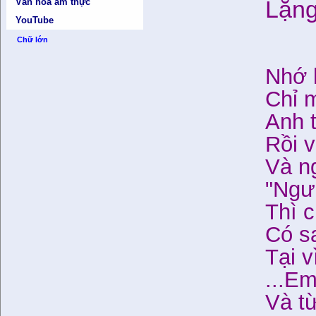
Lặng
Văn hóa ẩm thực
YouTube
Chữ lớn
Nhớ 
Chỉ m
Anh 
Rồi 
Và n
"Ngườ
Thì 
Có sa
Tại v
...Em
Và t