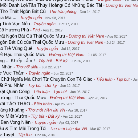
 Mồi Danh Lợi/Tần Thủy Hoàng/ Có Những Bác Tài
- Đường thi Việt N
Thơ Thất Ngôn Bát Cú
- Thơ trào phúng
- Dec 14, 2017
ià Mà ...
- Truyện ngắn
- Nov 08, 2017
 Tình Vạn Nẻo
- Truyện ngắn
- Oct 17, 2017
Cố Hương Phú
- Phú
- Aug 13, 2017
hất Ngôn Bát Cú Thái Quốc Mưu
- Đường thi Việt Nam
- Aug 02, 2017
Ngôn Bát Cú của Thái Quốc Mưu
- Đường thi Việt Nam
- Jul 24, 2017
áo Trẻ Vùng Quê
- Truyện ngắn
- Jul 12, 2017
ết Hậu Thái Quốc Mưu
- Đường thi Việt Nam
- Jul 05, 2017
g ... Khiếp Lắm !
- Tùy bút - Bút ký
- Jun 26, 2017
 Nhân
- Thơ nối điêu
- Jun 22, 2017
ờ Vực Thẳm
- Truyện ngắn
- Jun 22, 2017
 Chữ Nghĩa Mà Chơi Từ Chuyện Con Tê Giác
- Tiểu luận - Tạp bút
- Ju
ất Phu Nhân
- Tùy bút - Bút ký
- Jun 12, 2017
Vật Quan Công
- Tiểu luận - Tạp bút
- Jun 05, 2017
ường - Thái Quốc Mưu
- Đường thi Việt Nam
- Apr 28, 2017
Vật TÀO THÁO
- Biên khảo
- Apr 25, 2017
Bâng Khuâng
- Thơ mới hiện đại VN
- Apr 18, 2017
Vợ Miệt Vườn
- Tùy bút - Bút ký
- Apr 12, 2017
 Bạn Vong Niên
- Truyện ngắn
- Apr 03, 2017
u & Tìm Mãi Trong Tôi
- Thơ mới hiện đại VN
- Mar 07, 2017
ứ Tuyệt
- Tập thơ
- Dec 06, 2016