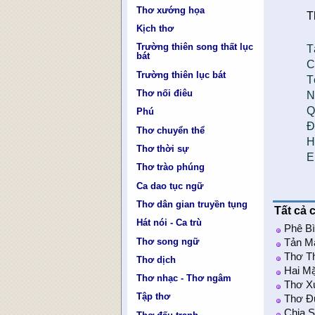
Thơ xướng họa
T
Kịch thơ
Trường thiên song thất lục
T
bát
C
Trường thiên lục bát
T
Thơ nối điêu
N
Q
Phú
Đ
Thơ chuyển thể
H
Thơ thời sự
E
Thơ trào phúng
Ca dao tục ngữ
Thơ dân gian truyền tụng
Tất cả 
Hát nói - Ca trù
Phê B
Thơ song ngữ
Tản M
Thơ T
Thơ dịch
Hai Mặ
Thơ nhạc - Thơ ngâm
Thơ X
Tập thơ
Thơ Đ
Chia 