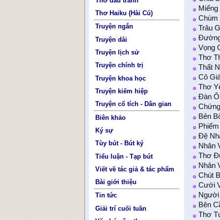
Thơ đấu tranh
Miếng
Thơ Haiku (Hài Cú)
Chùm 
Truyện ngắn
Trâu G
Đường
Truyện dài
Vọng 
Truyện lịch sử
Thơ T
Truyện chính trị
Thất 
Cô Gi
Truyện khoa học
Thơ Y
Truyện kiếm hiệp
Đàn Ôn
Truyện cổ tích - Dân gian
Chứng
Bên B
Biên khảo
Phiếm
Ký sự
Đệ Nh
Tùy bút - Bút ký
Nhân 
Thơ Đ
Tiểu luận - Tạp bút
Nhân 
Viết về tác giả & tác phẩm
Chút 
Bài giới thiệu
Cưới 
Người
Tin tức
Bên Cầ
Giải trí cuối tuần
Thơ T