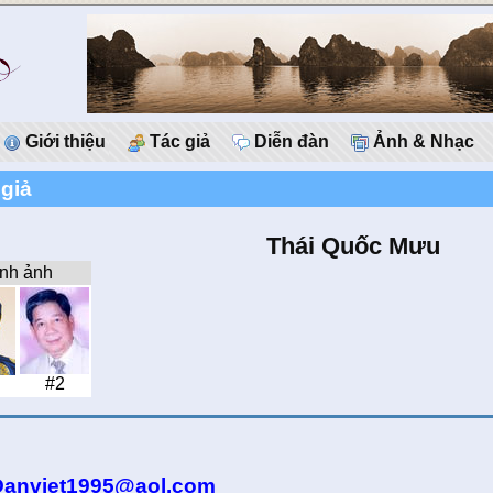
Giới thiệu
Tác giả
Diễn đàn
Ảnh & Nhạc
 giả
Thái Quốc Mưu
nh ảnh
#2
Danviet1995@aol.com