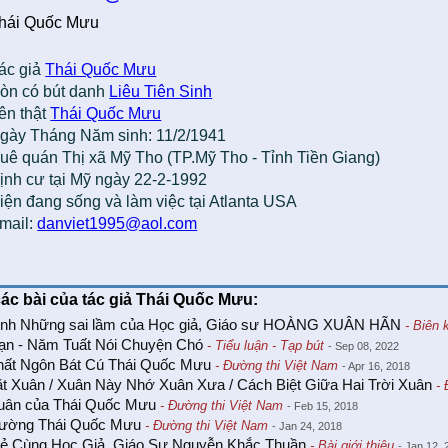
hái Quốc Mưu
ác giả
Thái Quốc Mưu
òn có bút danh
Liêu Tiên Sinh
ên thật
Thái Quốc Mưu
gày Tháng Năm sinh: 11/2/1941
uê quán Thị xã Mỹ Tho (TP.Mỹ Tho - Tỉnh Tiền Giang)
ịnh cư tại Mỹ ngày 22-2-1992
iện đang sống và làm việc tại Atlanta USA
mail:
danviet1995@aol.com
các bài của tác giả Thái Quốc Mưu:
ình Những sai lầm của Học giả, Giáo sư HOÀNG XUÂN HÃN
- Biên 
ạn - Năm Tuất Nói Chuyện Chó
- Tiểu luận - Tạp bút
- Sep 08, 2022
hất Ngôn Bát Cú Thái Quốc Mưu
- Đường thi Việt Nam
- Apr 16, 2018
t Xuân / Xuân Này Nhớ Xuân Xưa / Cách Biệt Giữa Hai Trời Xuân
- 
uân của Thái Quốc Mưu
- Đường thi Việt Nam
- Feb 15, 2018
ường Thái Quốc Mưu
- Đường thi Việt Nam
- Jan 24, 2018
Sẻ Cùng Học Giả, Giáo Sư Nguyễn Khắc Thuần
- Bài giới thiệu
- Jan 12,