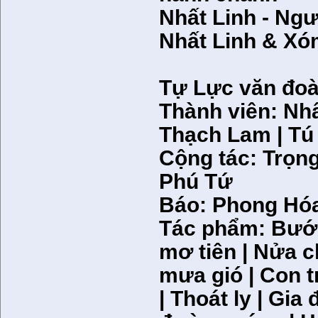
Nhất Linh - Ngư
Nhất Linh & Xó
Tự Lực văn đo
Thành viên: Nhấ
Thạch Lam | Tú 
Cộng tác: Trọng
Phú Tứ
Báo: Phong Hóa
Tác phẩm: Bướm
mơ tiên | Nửa 
mưa gió | Con t
| Thoát ly | Gia