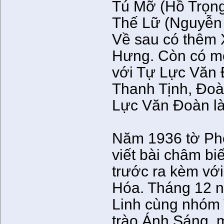
Tú Mỡ (Hồ Trọng
Thế Lữ (Nguyễn
Về sau có thêm 
Hưng. Còn có mộ
với Tự Lực Văn 
Thanh Tịnh, Đoà
Lực Văn Đoàn l
Năm 1936 tờ Ph
viết bài châm b
trước ra kèm với
Hóa. Tháng 12 n
Linh cùng nhóm
trào Ánh Sáng, m