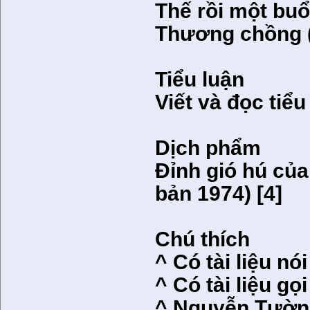
Thế rồi một buổ
Thương chồng 
Tiểu luận
Viết và đọc tiể
Dịch phẩm
Đỉnh gió hú của
bản 1974) [4]
Chú thích
^ Có tài liệu n
^ Có tài liệu gọ
^ Nguyễn Tường 