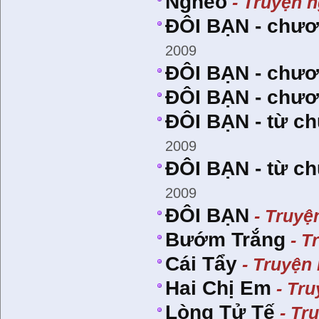
Nghèo
- Truyện 
ÐÔI BẠN - chương
2009
ÐÔI BẠN - chươ
ÐÔI BẠN - chươ
ÐÔI BẠN - từ c
2009
ÐÔI BẠN - từ c
2009
ÐÔI BẠN
- Truyệ
Bướm Trắng
- T
Cái Tẩy
- Truyện
Hai Chị Em
- Tru
Lòng Tử Tế
- Tr