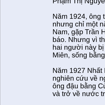
Phạm Thị Nguyê
Năm 1924, ông t
nhưng chỉ một n
Nam, gặp Trần H
báo. Nhưng vì t
hai người này bị
Miên, sống bằng
Năm 1927 Nhất 
nghiên cứu về n
ông đậu bằng Cử
và trở về nước 