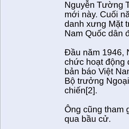
Nguyễn Tường Ta
mới này. Cuối n
danh xưng Mặt t
Nam Quốc dân đả
Đầu năm 1946, N
chức hoạt động đ
bản báo Việt Na
Bộ trưởng Ngoại
chiến[2].
Ông cũng tham g
qua bầu cử.