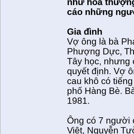
như hòa thượng
cáo những ngườ
Gia đình
Vợ ông là bà Ph
Phượng Dực, Thư
Tây học, nhưng 
quyết định. Vợ 
cau khô có tiến
phố Hàng Bè. Bà
1981.
Ông có 7 người 
Việt, Nguyễn Tư