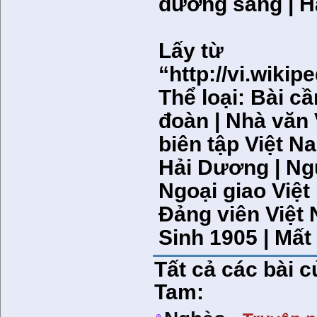
đường sáng | Ha
Lấy từ
“http://vi.w
Thể loại: Bài c
đoàn | Nhà văn 
biên tập Việt N
Hải Dương | Ng
Ngoại giao Việt
Đảng viên Việt 
Sinh 1905 | Mất
Tất cả các bài 
Tam: