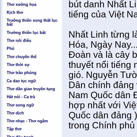
bút danh Nhất Li
Thơ xướng họa
tiếng của Việt N
Kịch thơ
Trường thiên song thất lục
bát
Nhất Linh từng 
Trường thiên lục bát
Thơ nối điêu
Hóa, Ngày Nay..
Phú
Đoàn và là cây b
Thơ chuyển thể
thuyết nổi tiến
Thơ thời sự
gió. Nguyễn Tườ
Thơ trào phúng
Ca dao tục ngữ
Dân chính đảng 
Thơ dân gian truyền tụng
Nam Quốc dân Đả
Hát nói - Ca trù
hợp nhất với Vi
Thơ song ngữ
Quốc dân đảng )
Thơ dịch
Thơ nhạc - Thơ ngâm
trong Chính phủ
Tập thơ