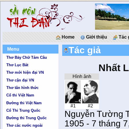
Home
Giới thiệu
Tác 
Tác giả
Menu
Thơ Bảy Chữ Tám Câu
Nhất 
Thơ Lục Bát
Thơ mới hiện đại VN
Hình ảnh
Thơ cận đại VN
Thơ tân hình thức
Cổ thi Việt Nam
Đường thi Việt Nam
#1
#2
Cổ Thi Trung Quốc
Nguyễn Tường T
Đường thi Trung Quốc
1905 - 7 tháng 7
Thơ các nước ngoài