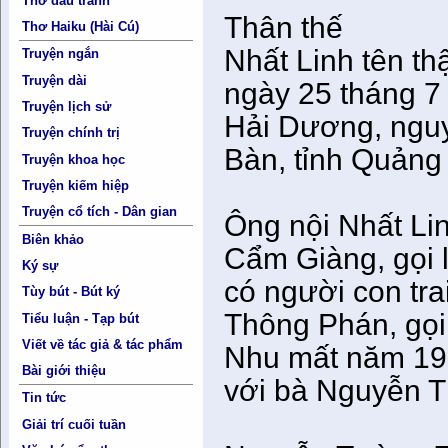
Thơ đấu tranh
Thân thế
Thơ Haiku (Hài Cú)
Nhất Linh tên t
Truyện ngắn
Truyện dài
ngày 25 tháng 7
Truyện lịch sử
Hải Dương, ngu
Truyện chính trị
Bàn, tỉnh Quảng
Truyện khoa học
Truyện kiếm hiệp
Truyện cổ tích - Dân gian
Ông nội Nhất Li
Biên khảo
Cẩm Giàng, gọi l
Ký sự
có người con tr
Tùy bút - Bút ký
Thông Phán, gọi
Tiểu luận - Tạp bút
Viết về tác giả & tác phẩm
Nhu mất năm 191
Bài giới thiệu
với bà Nguyễn T
Tin tức
Giải trí cuối tuần