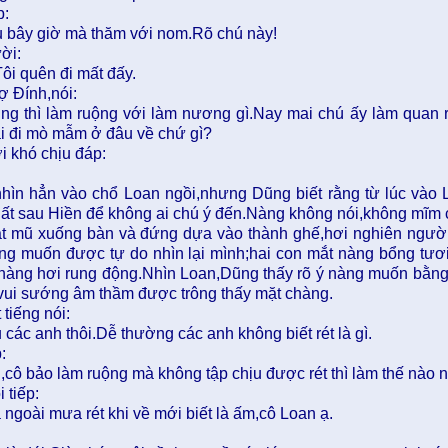
p:
u bây giờ mà thăm với nom.Rõ chú này!
ời:
Tôi quên đi mất đấy.
ợ Đính,nói:
ng thì làm ruộng với làm nương gì.Nay mai chú ấy làm quan r
ại đi mò mẫm ở đâu về chứ gì?
i khó chịu đáp:
hìn hẳn vào chổ Loan ngồi,nhưng Dũng biết rằng từ lúc vào
uất sau Hiền để không ai chú ý đến.Nàng không nói,không mĩm 
t mũ xuống bàn và đứng dựa vào thành ghế,hơi nghiên người đ
ng muốn được tự do nhìn lại mình;hai con mắt nàng bổng tươi
 nàng hơi rung động.Nhìn Loan,Dũng thấy rõ ý nàng muốn bằng 
 vui sướng âm thầm được trông thấy mặt chàng.
 tiếng nói:
u các anh thôi.Dễ thường các anh không biết rét là gì.
:
cô bảo làm ruộng mà không tập chịu được rét thì làm thế nào n
 tiếp:
a ngoài mưa rét khi về mới biết là ấm,cô Loan ạ.
: