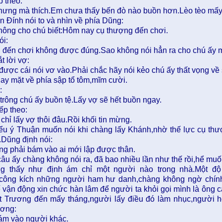
p theo:
hưng mà thích.Em chưa thấy bến đò nào buồn hơn.Lèo tèo mấy 
n Đính nói to và nhìn về phía Dũng:
hông cho chú biết:Hôm nay cụ thượng đến chơi.
ói:
i đến chơi không được đúng.Sao không nói hẳn ra cho chú ấy 
t lời vợ:
được cái nói vơ vào.Phải chắc hãy nói kẻo chú ấy thất vọng về
ay mặt về phía sập tổ tôm,mĩm cười.
:
trông chú ấy buồn tệ.Lấy vợ sẽ hết buồn ngay.
ếp theo:
chỉ lấy vợ thôi đâu.Rồi khối tin mừng.
ểu ý Thuận muốn nói khi chàng lấy Khánh,nhờ thế lực cụ thư
.Dũng định nói:
ng phải bám vào ai mới lập được thân.
âu ấy chàng không nói ra, đã bao nhiều lần như thế rồi,hể muố
ng thấy như định ám chỉ một người nào trong nhà.Một đ
công kích những người ham hư danh,chàng không ngờ chín
 vận động xin chức hàn lâm để người ta khỏi gọi mình là ông
t Trương đến mấy tháng,người lấy điều đó làm nhục,người h
ương:
ám vào người khác.