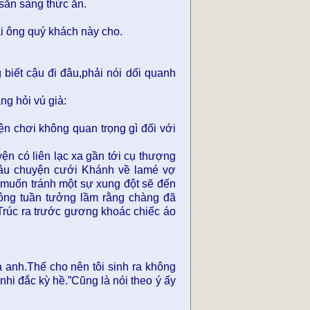
 sẳn sàng thức ăn.
ai ông quý khách này cho.
 biết cậu đi đâu,phải nói dối quanh
g hỏi vú già:
n chơi không quan trọng gì đối với
ện có liên lạc xa gần tới cụ thượng
âu chuyện cưới Khánh về lamé vợ
 muốn tránh một sự xung đột sẽ đến
ông tuần tưởng lầm rằng chàng đã
Trúc ra trước gương khoác chiếc áo
ủa anh.Thế cho nên tôi sinh ra không
nhi đắc kỳ hề.”Cũng là nói theo ý ấy