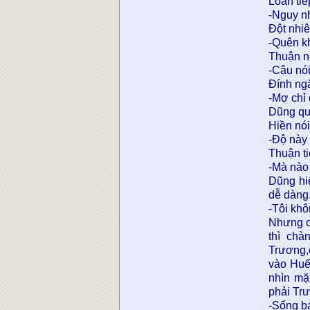
Loan tiế
-Nguy n
Đột nhiê
-Quên k
Thuận n
-Cậu nó
Đính ngắ
-Mợ chỉ 
Dũng qu
Hiền nói
-Độ này 
Thuận ti
-Mà nào 
Dũng hi
dễ dàng
-Tôi khô
Nhưng c
thì chà
Trương,
vào Huế
nhìn mặ
phải Tr
-Sống b