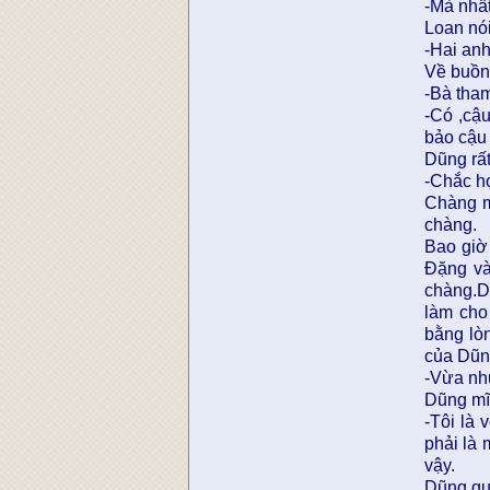
-Mà nhất
Loan nói
-Hai anh
Về buồn
-Bà tha
-Có ,cậu
bảo cậu
Dũng rấ
-Chắc họ
Chàng m
chàng.
Bao giờ 
Đặng và
chàng.D
làm cho
bằng lò
của Dũn
-Vừa như
Dũng mĩm
-Tôi là 
phải là 
vậy.
Dũng qua