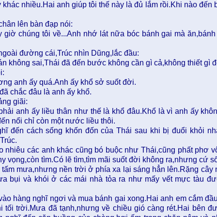
 khác nhiều.Hai anh giúp tôi thế này là đủ lắm rồi.Khi nào đến
chân lên bàn đạp nói:
y giờ chúng tôi về...Anh nhớ lát nữa bóc bánh gai mà ăn,bánh 
ngoài đường cái,Trúc nhìn Dũng,lắc đầu:
n không sai,Thái đã đến bước không cần gì cả,không thiết gì 
i:
ơng anh ấy quá.Anh ấy khổ sở suốt đời.
đã chắc đâu là anh ấy khổ.
ng giãi:
phải anh ấy liều thân như thế là khổ đâu.Khổ là vì anh ấy khô
ến nổi chỉ còn một nước liều thôi.
hĩ đến cách sống khốn đốn của Thái sau khi bị đuổi khỏi nhà
Trúc.
o nhiêu các anh khác cũng bó buộc như Thái,cũng phất phơ vô
hy vọng,còn tìm.Có lẽ tìm,tìm mãi suốt đời không ra,nhưng cứ s
m tấm mưa,nhưng nền trời ở phía xa lại sáng hẳn lên.Rặng cây 
ưa bụi và khói ở các mái nhà tỏa ra như mấy vết mực tàu đươ
vào hàng nghĩ ngơi và mua bánh gai xong.Hai anh em cắm đầu 
hi tối trời.Mưa đã tạnh,nhưng về chiều gió càng rét.Hai bên đ