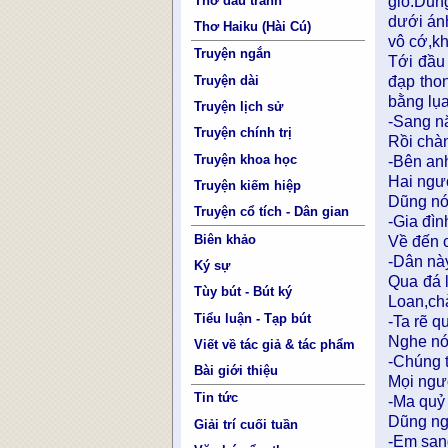
Thơ đấu tranh
gió.Dũn
dưới án
Thơ Haiku (Hài Cú)
vô cớ,kh
Truyện ngắn
Tới đầu 
Truyện dài
đạp tho
bằng lụa
Truyện lịch sử
-Sang n
Truyện chính trị
Rồi chàn
Truyện khoa học
-Bên an
Hai ngườ
Truyện kiếm hiệp
Dũng nó
Truyện cổ tích - Dân gian
-Gia đìn
Biên khảo
Về đến 
-Dân này
Ký sự
Qua đá 
Tùy bút - Bút ký
Loan,ch
Tiểu luận - Tạp bút
-Ta rẽ q
Nghe nói
Viết về tác giả & tác phẩm
-Chúng t
Bài giới thiệu
Mọi ngư
Tin tức
-Ma quỷ
Dũng ng
Giải trí cuối tuần
-Em san