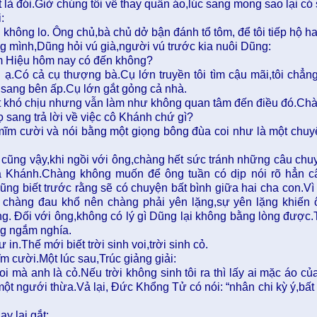
 là đói.Giờ chúng tôi về thay quần áo,lúc sang mong sao lại có
:
 không lo. Ông chủ,bà chủ dở bận đánh tổ tôm, để tôi tiếp hộ h
g mình,Dũng hỏi vú già,người vú trước kia nuôi Dũng:
m Hiệu hôm nay có đến không?
 ạ.Có cả cụ thượng bà.Cụ lớn truyền tôi tìm cậu mãi,tôi chẳng
 sang bên ấp.Cụ lớn gắt gỏng cả nhà.
t khó chịu nhưng vẫn làm như không quan tâm đến điều đó.Chàn
 sang trả lời về việc cô Khánh chứ gì?
ĩm cười và nói bằng một giọng bông đùa coi như là một chuyệ
cũng vậy,khi ngồi với ông,chàng hết sức tránh những câu chuy
 Khánh.Chàng không muốn để ông tuần có dịp nói rõ hẳn c
ũng biết trước rằng sẽ có chuyện bất bình giữa hai cha con.Vì
 chàng đau khổ nên chàng phải yên lặng,sự yên lặng khiến 
ng. Đối với ông,không có lý gì Dũng lại không bằng lòng được.
g ngắm nghía.
 in.Thế mới biết trời sinh voi,trời sinh cỏ.
 cười.Một lúc sau,Trúc giảng giải:
voi mà anh là cỏ.Nếu trời không sinh tôi ra thì lấy ai mặc áo c
một ngưới thừa.Vả lại, Đức Khổng Tử có nói: “nhân chi kỳ ý,bất 
y lại gắt: