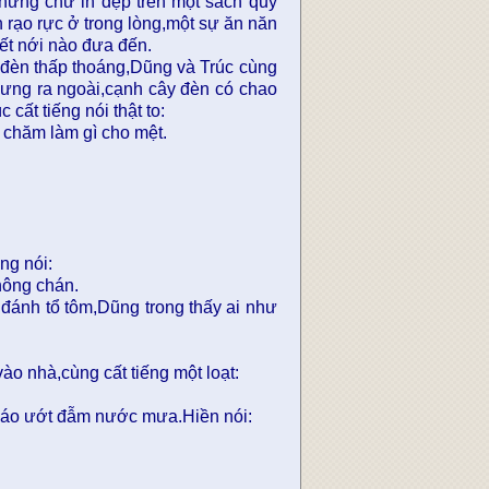
hững chữ in đẹp trên một sách quý
rạo rực ở trong lòng,một sự ăn năn
iết nới nào đưa đến.
h đèn thấp thoáng,Dũng và Trúc cùng
lưng ra ngoài,cạnh cây đèn có chao
ất tiếng nói thật to:
 chăm làm gì cho mệt.
ng nói:
hông chán.
đánh tổ tôm,Dũng trong thấy ai như
ào nhà,cùng cất tiếng một loạt:
n áo ướt đẫm nước mưa.Hiền nói: