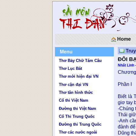
Home
Truy
Menu
ÐÔI BẠ
Thơ Bảy Chữ Tám Câu
Nhất Linh
Thơ Lục Bát
Chương
Thơ mới hiện đại VN
Phần I
Thơ cận đại VN
Thơ tân hình thức
Biết là
Cổ thi Việt Nam
giơ tay b
-Chúng 
Đường thi Việt Nam
Thái giữ
Cổ Thi Trung Quốc
-Anh cầ
Đường thi Trung Quốc
đành để
Thơ các nước ngoài
Dũng thấ