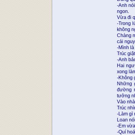
-Anh nói
ngon.
Vừa đi 
-Trong l
không n
Chàng mĩ
cái ngu
-Mình là
Trúc giậ
-Anh bảo
Hai ngư
xong là
-Không g
Những g
đường n
tưởng n
Vào nhà
Trúc nh
-Làm gì 
Loan nói
-Em vừa
-Quí ho