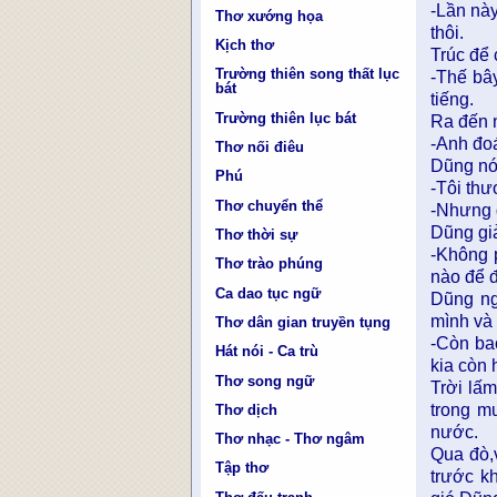
-Lần này
Thơ xướng họa
thôi.
Kịch thơ
Trúc để 
Trường thiên song thất lục
-Thế bâ
bát
tiếng.
Trường thiên lục bát
Ra đến 
-Anh đoá
Thơ nối điêu
Dũng nó
Phú
-Tôi thư
Thơ chuyển thể
-Nhưng 
Dũng giả
Thơ thời sự
-Không 
Thơ trào phúng
nào để đ
Ca dao tục ngữ
Dũng ng
mình và 
Thơ dân gian truyền tụng
-Còn ba
Hát nói - Ca trù
kia còn 
Thơ song ngữ
Trời lấ
trong m
Thơ dịch
nước.
Thơ nhạc - Thơ ngâm
Qua đò,
Tập thơ
trước k