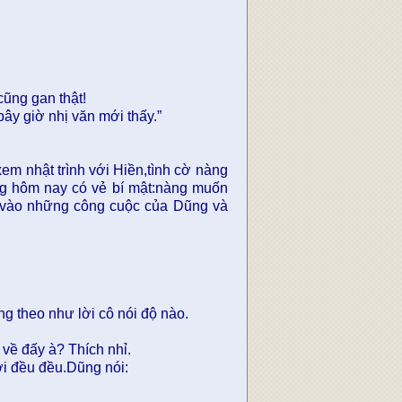
ũng gan thật!
ây giờ nhị văn mới thấy.”
m nhật trình với Hiền,tình cờ nàng
ng hôm nay có vẻ bí mật:nàng muốn
dự vào những công cuộc của Dũng và
ng theo như lời cô nói độ nào.
về đấy à? Thích nhỉ.
rơi đều đều.Dũng nói: