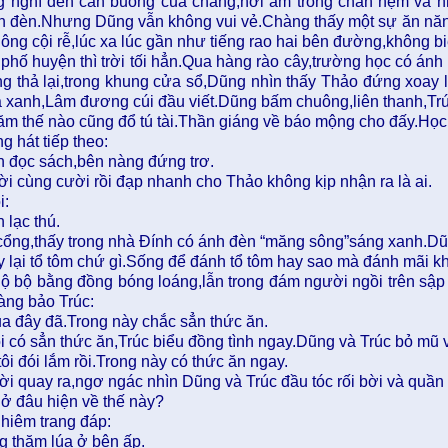
g nghĩ đến căn buồng của chàng,hơi ấm trong chăn nệm và n
h đèn.Nhưng Dũng vẫn không vui vẻ.Chàng thấy một sự ăn năn 
ông cội rễ,lúc xa lúc gần như tiếng rao hai bên đường,không b
phố huyện thì trời tối hẳn.Qua hàng rào cây,trường học có án
ng thả lại,trong khung cửa sổ,Dũng nhìn thấy Thảo đứng xoay 
 xanh,Lâm đương cúi đầu viết.Dũng bấm chuông,liên thanh,Trúc c
ăm thế nào cũng đổ tú tài.Thần giáng về báo mộng cho đấy.Học
g hát tiếp theo:
h đọc sách,bên nàng đứng trơ.
i cùng cười rồi đạp nhanh cho Thảo không kịp nhận ra là ai.
i:
h lạc thú.
cổng,thấy trong nhà Đính có ánh đèn “măng sông”sáng xanh.Dũ
 lại tổ tôm chứ gì.Sống để đánh tổ tôm hay sao mà đánh mãi k
lộ bộ bằng đồng bóng loáng,lẫn trong đám người ngồi trên sập 
àng bảo Trúc:
ua đây đã.Trong này chắc sẳn thức ăn.
 có sẳn thức ăn,Trúc biểu đồng tình ngay.Dũng và Trúc bỏ mũ v
ôi đói lắm rồi.Trong này có thức ăn ngay.
ời quay ra,ngơ ngác nhìn Dũng và Trúc đầu tóc rối bời và quầ
 ở đâu hiện về thế này?
hiêm trang đáp:
g thăm lúa ở bên ấp.