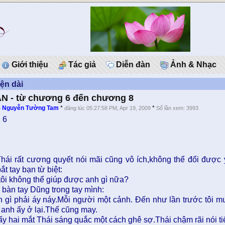
Giới thiệu
Tác giả
Diễn đàn
Ảnh & Nhạc
ện dài
N - từ chương 6 đến chương 8
 - Nguyễn Tường Tam
*
*
đăng lúc 05:27:58 PM, Apr 19, 2009
Số lần xem: 3993
 6
 Thái rất cương quyết nói mãi cũng vô ích,không thể đổi được
ắt tay bạn từ biệt:
tôi không thể giúp được anh gì nữa?
 bàn tay Dũng trong tay mình:
n gì phải áy náy.Mỗi người một cảnh. Đến như lần trước tôi m
 anh ấy ở lại.Thế cũng may.
y hai mắt Thái sáng quắc một cách ghê sợ.Thái chậm rãi nói ti