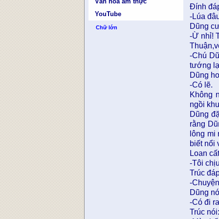
Văn hóa ẩm thực
Đính đá
YouTube
-Lúa đâ
Dũng cư
Chữ lớn
-Ừ nhỉ! 
Thuận,v
-Chú Dũ
tướng l
Dũng hơ
-Có lẽ.
Không n
ngồi kh
Dũng đặ
rằng Dũ
lông mi
biết nổi
Loan cất
-Tôi chị
Trúc đáp
-Chuyện,
Dũng nói
-Có đi r
Trúc nói