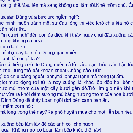
 cái gì thế.Mau lên mà sang không đói lắm rồi.Khẽ mồm chứ. Ông
qua sân,Dũng vừa bực tức ngẫm nghĩ:
úc mình muốn tránh một sự đau lòng thì việc khó chịu kia nó c
găn nổi nữa.
m cười nghĩ đến con đà điểu khi thấy nguy chui đầu xuống cát
y cũng không có nữa.
 con đà điểu.
t mình,quay lại nhìn Dũng,ngạc nhiên:
 anh là con gì kia?
ời cất tiếng cười to.Dũng quên cả lời vừa dặn Trúc cẩn thận l
m cho Dũng thở dài khoan khoái.Chàng bảo Trúc:
ì dễ chịu bằng ngoài lạnh,má lạnh,tai lạnh,mà trong lại ấm.
iọt mưa đọng rơi từ lá này xuống lá khác lộp độp hai bên
ức mùi thơm của một cây bưởi gần đó.Trời im gió nên khi 
hư vừa ra khỏi đám sương mù bằng hương thơm của hoa bưởi 
 Đính,Dũng đã thấy Loan ngồi đợi bên cạnh bàn ăn.
ìn mâm cơm nói:
mà long trọng thế này?Ra phố huyện mua cho một liễn bún riêu
:
 xuống bếp làm lấy để các anh xơi cho ngon.
á quá! Không ngờ cô Loan làm bếp khéo thế này!