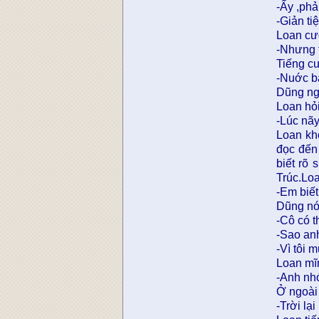
-Ấy ,phả
-Giản ti
Loan cư
-Nhưng 
Tiếng cư
-Nuớc bà
Dũng ngh
Loan hỏ
-Lúc nãy
Loan kh
đọc đến
biết rõ
Trúc.Lo
-Em biết
Dũng nó
-Cô có t
-Sao anh
-Vì tôi 
Loan mĩ
-Anh nhớ
Ở ngoài 
-Trời lạ