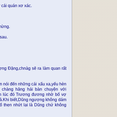
cái quán xơ xác.
mừng.
 sau.
ợng Đặng,chnàg sẽ ra làm quan rất
n nói đến những cái xấu xa,yếu hèn
ộ chàng hăng hái bàn chuyện với
h lúc đó Trương đương nhờ bố vợ
 cả.Khi biết,Dũng ngượng không dám
ổ thẹn nhứt lại là Dũng chứ không