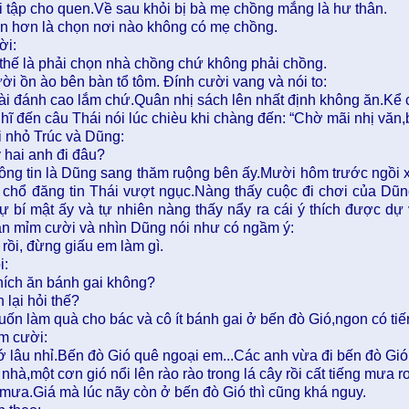
i tập cho quen.Về sau khỏi bị bà mẹ chồng mắng là hư thân.
ện hơn là chọn nơi nào không có mẹ chồng.
ời:
thế là phải chọn nhà chồng chứ không phải chồng.
ời ồn ào bên bàn tổ tôm. Đính cười vang và nói to:
i đánh cao lắm chứ.Quân nhị sách lên nhất định không ăn.Kể c
ĩ đến câu Thái nói lúc chièu khi chàng đến: “Chờ mãi nhị văn,b
i nhỏ Trúc và Dũng:
 hai anh đi đâu?
ông tin là Dũng sang thăm ruộng bên ấy.Mười hôm trước ngồi xe
 chổ đăng tin Thái vượt ngục.Nàng thấy cuộc đi chơi của Dũ
 sự bí mật ấy và tự nhiên nàng thấy nẩy ra cái ý thích được 
an mỉm cười và nhìn Dũng nói như có ngầm ý:
 rồi, đừng giấu em làm gì.
i:
hích ăn bánh gai không?
 lại hỏi thế?
muốn làm quà cho bác và cô ít bánh gai ở bến đò Gió,ngon có tiế
m cười:
 lâu nhỉ.Bến đò Gió quê ngoại em...Các anh vừa đi bến đò Gió 
nhà,một cơn gió nổi lên rào rào trong lá cây rồi cất tiếng mưa 
i mưa.Giá mà lúc nãy còn ở bến đò Gió thì cũng khá nguy.