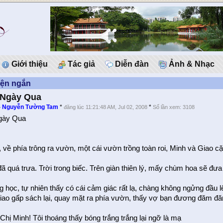
Giới thiệu
Tác giả
Diễn đàn
Ảnh & Nhạc
yện ngắn
 Ngày Qua
 - Nguyễn Tường Tam
*
*
đăng lúc 11:21:48 AM, Jul 02, 2008
Số lần xem: 3108
gày Qua
 về phía trông ra vườn, một cái vườn trồng toàn roi, Minh và Giao c
ã quá trưa. Trời trong biếc. Trên giàn thiên lý, mấy chùm hoa sẽ đưa
g học, tự nhiên thấy có cái cảm giác rất lạ, chàng không ngửng đầu 
iao gấp sách lại, quay mặt ra phía vườn, thấy vợ bạn đương đăm đ
 Chị Minh! Tôi thoáng thấy bóng trắng trắng lại ngỡ là mạ