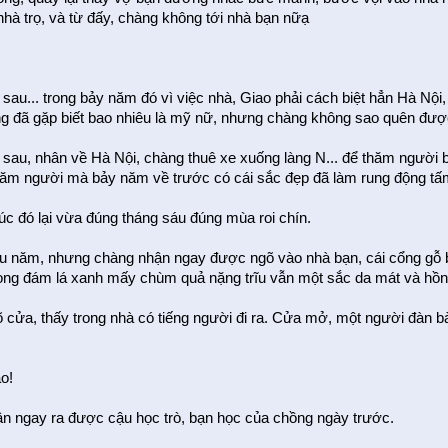
nhà trọ, và từ đấy, chàng không tới nhà bạn nữạ
sau... trong bảy năm đó vì việc nhà, Giao phải cách biệt hẳn Hà Nội
ng đã gặp biết bao nhiêu là mỹ nữ, nhưng chàng không sao quên đư
sau, nhân về Hà Nội, chàng thuê xe xuống làng N... để thăm người
thăm người mà bảy năm về trước có cái sắc đẹp đã làm rung động tấ
úc đó lại vừa đúng tháng sáu đúng mùa roi chín.
âu năm, nhưng chàng nhận ngay được ngõ vào nhà bạn, cái cổng gỗ b
ong đám lá xanh mấy chùm quả nặng trĩu vẫn một sắc da mát và hồn
 cửa, thấy trong nhà có tiếng người đi ra. Cửa mở, một người đàn b
ao!
n ngay ra được cậu học trò, bạn học của chồng ngày trước.