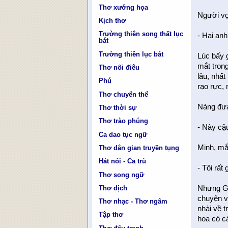
Thơ xướng họa
Người vợ
Kịch thơ
Trường thiên song thất lục
- Hai an
bát
Trường thiên lục bát
Lúc bấy 
mắt tron
Thơ nối điêu
lâu, nhấ
Phú
rạo rực, 
Thơ chuyển thể
Nàng đưa
Thơ thời sự
Thơ trào phúng
- Này cậ
Ca dao tục ngữ
Minh, mắ
Thơ dân gian truyền tụng
Hát nói - Ca trù
- Tôi rất
Thơ song ngữ
Thơ dịch
Nhưng Gi
chuyện v
Thơ nhạc - Thơ ngâm
nhài về 
Tập thơ
hoa có cá