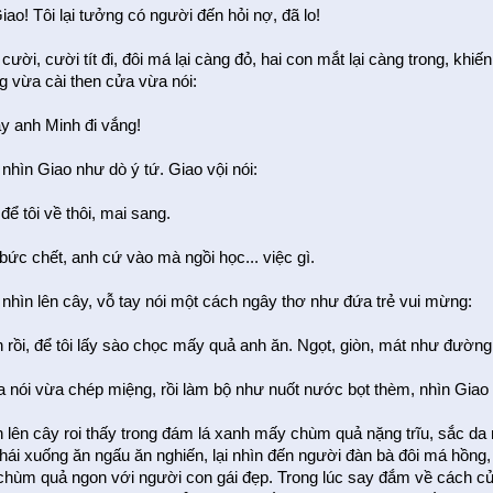
iao! Tôi lại tưởng có người đến hỏi nợ, đã lo!
cười, cười tít đi, đôi má lại càng đỏ, hai con mắt lại càng trong, khiế
g vừa cài then cửa vừa nói:
y anh Minh đi vắng!
nhìn Giao như dò ý tứ. Giao vội nói:
 để tôi về thôi, mai sang.
bức chết, anh cứ vào mà ngồi học... việc gì.
 nhìn lên cây, vỗ tay nói một cách ngây thơ như đứa trẻ vui mừng:
n rồi, để tôi lấy sào chọc mấy quả anh ăn. Ngọt, giòn, mát như đường
 nói vừa chép miệng, rồi làm bộ như nuốt nước bọt thèm, nhìn Giao
n lên cây roi thấy trong đám lá xanh mấy chùm quả nặng trĩu, sắc da
hái xuống ăn ngấu ăn nghiến, lại nhìn đến người đàn bà đôi má hồng, 
chùm quả ngon với người con gái đẹp. Trong lúc say đắm về cách cử 