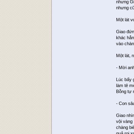
nhưng Gi
nhưng cũ
Một lát 
Giao đứn
khác hẳn
vào chàn
Một lát, 
- Mời anh
Lúc bấy 
làm tê mê
Bỗng tự n
- Con sâu
Giao nhìn
vội vàng
chàng bi
quả roi 