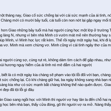
ột tháng nay, Giao cố sức chống lại với cái sức mạnh của ái tình, n
 Chàng mới có mười bảy tuổi, cái tuổi còn non nớt lại gặp ngay mối t
 hơn Giao những bảy tuổi mà hai người cùng học một lớp ở trường T
ng làng N, nhưng vì bên nhà Minh có vườn mát mẻ nên thường hay sa
iúp Minh, vì Minh học lực rất kém. Thế rồi ngày một ngày hai, khi đi l
ủa vơ. Minh mà xem chừng vơ. Minh cũng vì cái tình ngây thơ của một 
i người cùng sợ, cùng rụt rè, không dám tìm cách để gặp nhau, nh
mùi hương nguy hiểm của ái tình nó mê đắm cả hai ngườị
, biết là có một ngày kia chàng sẽ phạm vào tội lỗi đối với bạn, chàng
t sức chống lại. Có khi chàng giữ hai, ba ngày không sang nhà bạn n
sáng kia như có sức mạnh bắt chàng không thể nào quên được. Giao 
 đẹp đã tội lỗi gì đâụ
ần Giao sang ngồi học với Minh thì người vợ hay lân la đến chỗ hai
g học bên nhà bạn, thấy cửa đóng, gõ thì người vợ ra mở. Nàng thấy