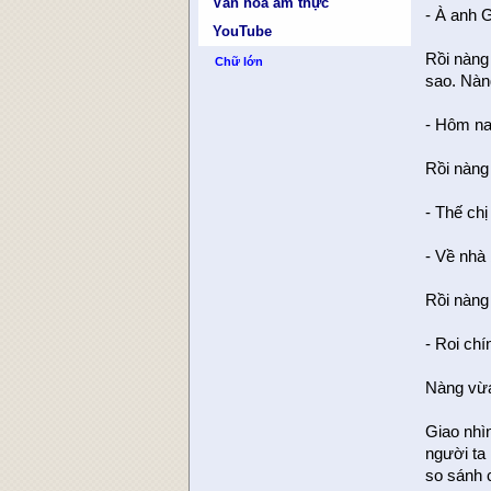
Văn hóa ẩm thực
- À anh G
YouTube
Rồi nàng 
Chữ lớn
sao. Nàn
- Hôm na
Rồi nàng 
- Thế chị
- Về nhà 
Rồi nàng
- Roi chí
Nàng vừa
Giao nhì
người ta 
so sánh 