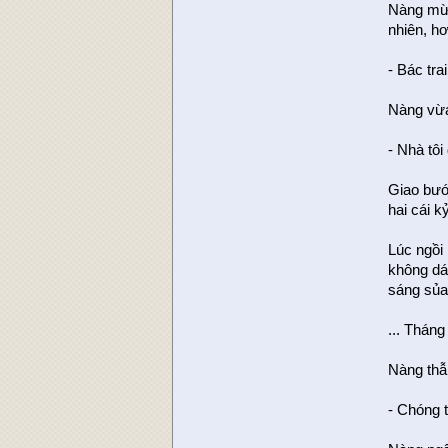
Nàng mừn
nhiên, h
- Bác tra
Nàng vừa
- Nhà tôi
Giao bướ
hai cái 
Lúc ngồi
không dá
sáng sủa
... Tháng
Nàng thẫ
- Chóng t