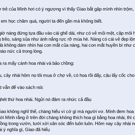
 trẻ của Minh hơi có ý ngượng vì thấy Giao bắt gặp mình nhìn trộm,
h em học chăm quá, người ta đến gần mà không biết.
giờ nàng đứng tựa đầu vào cái ghế dài, như có vẻ mỏi mệt, cặp môi h
g trẻo, sáng sủa như ánh nắng rực rỡ mùa hè. Nàng có cái vẻ đẹp lộ
t là không dám nhìn hai con mắt của nàng, hai con mắt huyền bí như 
náo nức cả trong lòng.
 ra mấy cánh hoa nhài và bảo chồng:
u, cây nhài hôm nọ tôi mua ở chợ về, có hoa rồi đấy, cậu lấy cốc c
t vẫn để vào sách nói:
 ghét thứ hoa nhài. Ngửi nó đâm ra nhức cả đầụ
ao không nghĩ thế, chàng hiểu vì cớ gì mà người vơ. Minh đem hoa
ới Minh rằng ở trên đời chàng không thích hoa gì bằng hoa nhài, th
trồng trong vườn, tưới xới săn sóc đến luôn luôn. Hôm nay cây nhài
i ý nghĩa gì, Giao đã hiểụ