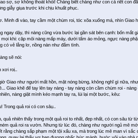
ao sợ, sợ không thoát khỏi! Chàng biết chàng như con cá riết con đã 
ng giẫy giụa trước khi chịu khuất phục.
vơ. Minh đi vào, tay cầm một chùm roi, tóc xõa xuống má, nhìn Giao 
g ngay dậy, thì nàng cũng vừa bước lại gần sát bên cạnh: bốn mắt g
 mọi khi: cặp môi nàng mấp máy, dưới tấm áo mỏng, ngực nàng phậ
g có vẻ lẳng lơ, nồng nàn như đắm tình.
nàng sẽ nói:
 xơi roị..
giờ Giao như người mất hồn, mặt nóng bừng, không nghĩ gì nữa, như
... Giao khẽ để tay lên tay nàng - tay nàng còn cầm chùm roi - nàng 
hiên, nàng giật mình kéo mạnh tay ra, lùi lại một bước, kêu:
! Trong quả roi có con sâụ..
, quả nhiên thấy trong một quả roi to nhất, đẹp nhất, có con sâu từ từ
 ném quả roi ra vườn. Nhưng từ lúc đó, chàng như người ngủ mê mới 
ết rằng chàng sắp phạm một tội xấu xa, mà trong lúc mê man vì sắc
xong, quay lại thấy vợ bạn đương nhấc bức mành, bước vội vào nhà nh