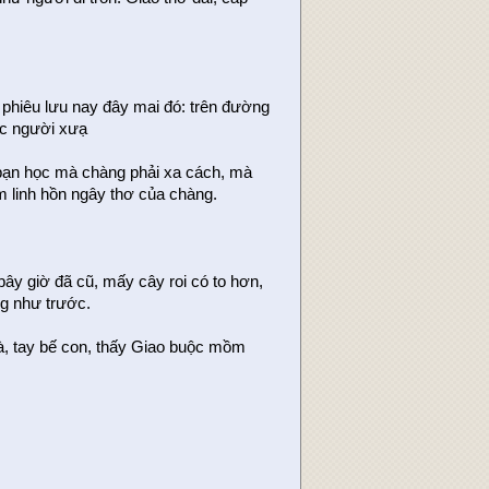
, phiêu lưu nay đây mai đó: trên đường
ợc người xưạ
 bạn học mà chàng phải xa cách, mà
m linh hồn ngây thơ của chàng.
ây giờ đã cũ, mấy cây roi có to hơn,
g như trước.
à, tay bế con, thấy Giao buộc mồm