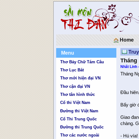
Home
Tru
Menu
Tháng
Thơ Bảy Chữ Tám Câu
Nhất Linh
Thơ Lục Bát
Tháng N
Thơ mới hiện đại VN
Thơ cận đại VN
Ðầu hiên,
Thơ tân hình thức
Cổ thi Việt Nam
Bấy giờ đ
Đường thi Việt Nam
Giao đan
Cổ Thi Trung Quốc
chàng. G
Đường thi Trung Quốc
Thơ các nước ngoài
- Hú vía!