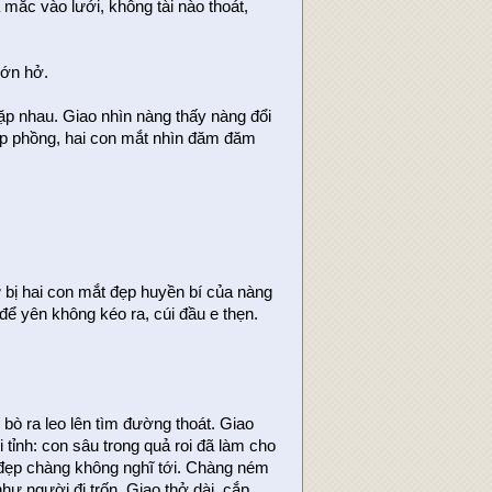
mắc vào lưới, không tài nào thoát,
hớn hở.
ặp nhau. Giao nhìn nàng thấy nàng đổi
p phồng, hai con mắt nhìn đăm đăm
 bị hai con mắt đẹp huyền bí của nàng
để yên không kéo ra, cúi đầu e thẹn.
 bò ra leo lên tìm đường thoát. Giao
tỉnh: con sâu trong quả roi đã làm cho
 đẹp chàng không nghĩ tới. Chàng ném
ư người đi trốn. Giao thở dài, cắp