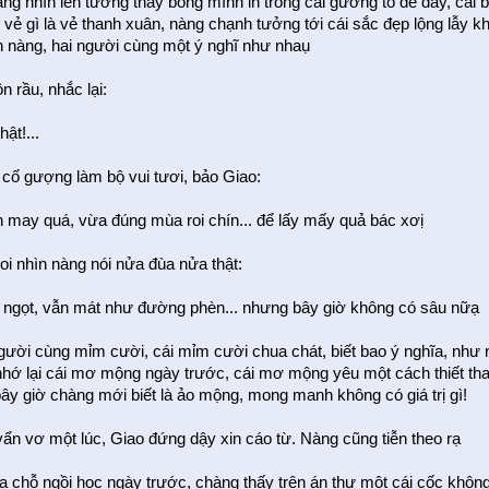
ng nhìn lên tường thấy bóng mình in trong cái gương to để đấy, cái 
vẻ gì là vẻ thanh xuân, nàng chạnh tưởng tới cái sắc đẹp lộng lẫy k
n nàng, hai người cùng một ý nghĩ như nhaụ
 rầu, nhắc lại:
hật!...
 cố gượng làm bộ vui tươi, bảo Giao:
n may quá, vừa đúng mùa roi chín... để lấy mấy quả bác xơị
oi nhìn nàng nói nửa đùa nửa thật:
n ngọt, vẫn mát như đường phèn... nhưng bây giờ không có sâu nữạ
người cùng mỉm cười, cái mỉm cười chua chát, biết bao ý nghĩa, như 
 nhớ lại cái mơ mộng ngày trước, cái mơ mộng yêu một cách thiết th
ây giờ chàng mới biết là ảo mộng, mong manh không có giá trị gì!
ẩn vơ một lúc, Giao đứng dậy xin cáo từ. Nàng cũng tiễn theo rạ
ua chỗ ngồi học ngày trước, chàng thấy trên án thư một cái cốc khô