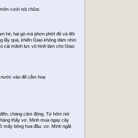
 mỉm cười nói chữa:
ơi hé, hai gò má phơn phớt đỏ và đôi
ng lẫy quá, khiến Giao không dám nhìn
có cái mãnh lực vô hình làm cho Giao
ho nước vào để cắm hoạ
 đến, chàng cảm động. Từ hôm nói
ì chàng thấy vơ. Minh mua ngay cây
 nở mấy bông hoa đầu, vơ. Minh ngắt