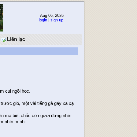
Aug 06, 2026
login
|
sign up
Liên lạc
ặm cụi ngồi học.
 trước gió, một vài tiếng gà gáy xa xạ
lên mà biết chắc có người đứng nhìn
ăm nhìn mình: