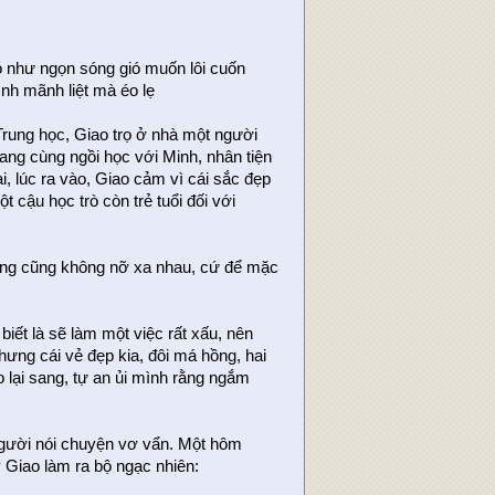
ó như ngọn sóng gió muốn lôi cuốn
ình mãnh liệt mà éo lẹ
rung học, Giao trọ ở nhà một người
ng cùng ngồi học với Minh, nhân tiện
ại, lúc ra vào, Giao cảm vì cái sắc đẹp
cậu học trò còn trẻ tuổi đối với
ưng cũng không nỡ xa nhau, cứ để mặc
 biết là sẽ làm một việc rất xấu, nên
hưng cái vẻ đẹp kia, đôi má hồng, hai
lại sang, tự an ủi mình rằng ngắm
 người nói chuyện vơ vẩn. Một hôm
 Giao làm ra bộ ngạc nhiên: