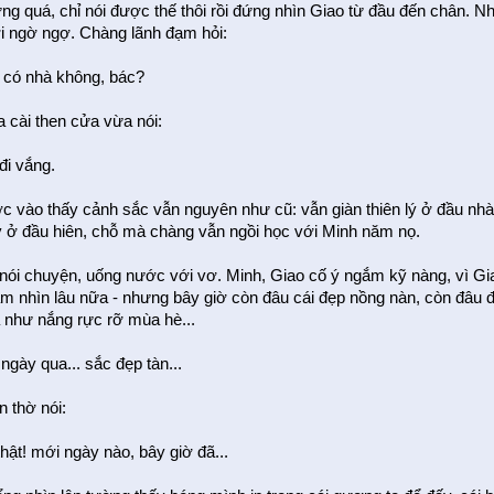
g quá, chỉ nói được thế thôi rồi đứng nhìn Giao từ đầu đến chân. Nh
ơi ngờ ngợ. Chàng lãnh đạm hỏi:
i có nhà không, bác?
 cài then cửa vừa nói:
 đi vắng.
c vào thấy cảnh sắc vẫn nguyên như cũ: vẫn giàn thiên lý ở đầu nh
kỷ ở đầu hiên, chỗ mà chàng vẫn ngồi học với Minh năm nọ.
 nói chuyện, uống nước với vơ. Minh, Giao cố ý ngắm kỹ nàng, vì G
m nhìn lâu nữa - nhưng bây giờ còn đâu cái đẹp nồng nàn, còn đâu đô
 như nắng rực rỡ mùa hè...
 ngày qua... sắc đẹp tàn...
n thờ nói:
hật! mới ngày nào, bây giờ đã...