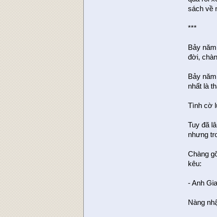
sách về 
***
Bảy năm 
đời, chà
Bảy năm 
nhất là 
Tình cờ l
Tuy đã l
nhưng tr
Chàng gõ
kêu:
- Anh Gi
Nàng nhậ