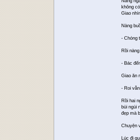
Nàng ngẩ
không có 
Giao nhì
Nàng buồn
- Chóng t
Rồi nàng
- Bác đế
Giao ăn r
- Roi vẫ
Rồi hai 
bùi ngùi
đẹp mà b
Chuyện v
Lúc đi q