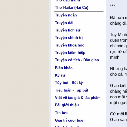
Thơ đấu tranh
***
Thơ Haiku (Hài Cú)
Truyện ngắn
Ðã hơn m
Truyện dài
chàng đi.
Truyện lịch sử
Tuy Minh
Truyện chính trị
quen tro
Truyện khoa học
chỉ bảo g
rực rỡ c
Truyện kiếm hiệp
mình.
Truyện cổ tích - Dân gian
Biên khảo
Nhưng ha
cho cái 
Ký sự
Tùy bút - Bút ký
Giao biết
Tiểu luận - Tạp bút
chàng hế
con mắt 
Viết về tác giả & tác phẩm
một người
Bài giới thiệu
Tin tức
Cứ mỗi l
Giao san
Giải trí cuối tuần