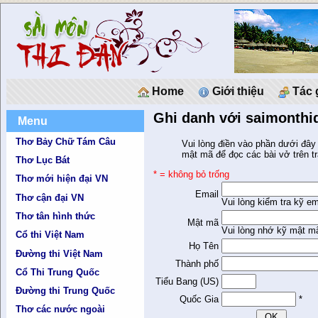
Home
Giới thiệu
Tác 
Ghi danh với saimonth
Menu
Thơ Bảy Chữ Tám Câu
Vui lòng điền vào phần dưới đây 
mật mã để đọc các bài vở trên t
Thơ Lục Bát
* = không bỏ trống
Thơ mới hiện đại VN
Email
Thơ cận đại VN
Vui lòng kiểm tra kỹ em
Thơ tân hình thức
Mật mã
Vui lòng nhớ kỹ mật m
Cổ thi Việt Nam
Họ Tên
Đường thi Việt Nam
Thành phố
Cổ Thi Trung Quốc
Tiểu Bang (US)
Đường thi Trung Quốc
Quốc Gia
*
Thơ các nước ngoài