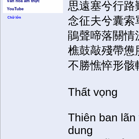
Văn hóa ẩm thực
思遠塞兮行路
YouTube
念征夫兮囊索
Chữ lớn
鵑聲啼落關情
樵鼓敲殘帶憊
不勝憔悴形骸
Thất vọng
Thiên ban lãn
dung