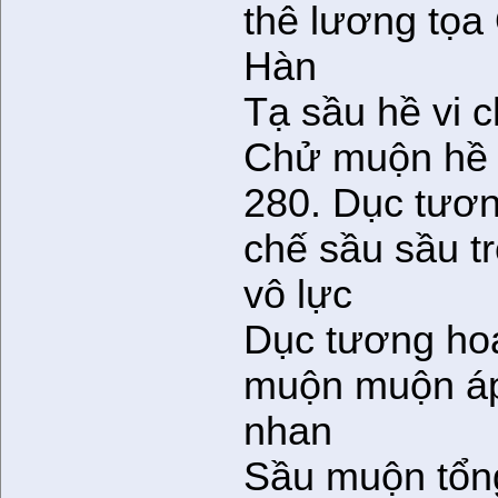
thê lương tọa
Hàn
Tạ sầu hề vi 
Chử muộn hề 
280. Dục tươn
chế sầu sầu t
vô lực
Dục tương hoa
muộn muộn áp
nhan
Sầu muộn tổng