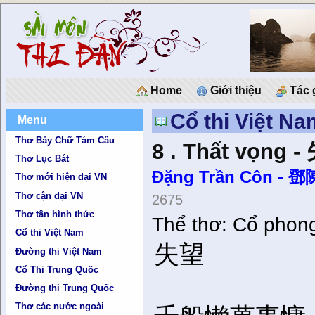
Home
Giới thiệu
Tác 
Cổ thi Việt Na
Menu
Thơ Bảy Chữ Tám Câu
8 . Thất vọng 
Thơ Lục Bát
Đặng Trần Côn - 
Thơ mới hiện đại VN
Thơ cận đại VN
2675
Thơ tân hình thức
Thể thơ: Cổ phong 
Cổ thi Việt Nam
失望
Đường thi Việt Nam
Cổ Thi Trung Quốc
Đường thi Trung Quốc
Thơ các nước ngoài