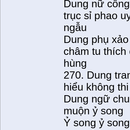
Dung nữ côn
trục sỉ phao u
ngẫu
Dung phụ xảo
châm tu thích 
hùng
270. Dung tra
hiểu không th
Dung ngữ chun
muộn ỷ song
Ỷ song ỷ song