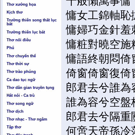
千般懶萬事慵
Thơ xướng họa
慵女工錦軸恥
Kịch thơ
Trường thiên song thất lục
bát
慵婦巧金針羞
Trường thiên lục bát
Thơ nối điêu
慵粧對曉空施
Phú
慵語終朝悶倚
Thơ chuyển thể
Thơ thời sự
倚窗倚窗復倚
Thơ trào phúng
Ca dao tục ngữ
郎君去兮誰為
Thơ dân gian truyền tụng
Hát nói - Ca trù
誰為容兮空盤
Thơ song ngữ
Thơ dịch
郎君去兮隔重
Thơ nhạc - Thơ ngâm
Tập thơ
何啻天帝孫冷