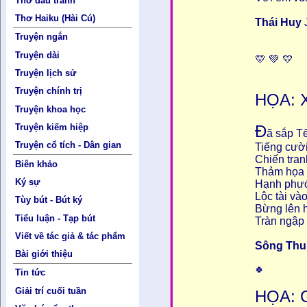
Thơ đấu tranh
Thơ Haiku (Hài Cú)
Thái Huy
Truyện ngắn
Truyện dài
💛 💚 💛
Truyện lịch sử
Truyện chính trị
HỌA: 
Truyện khoa học
Đ
Truyện kiếm hiệp
ã sắp Tết
Truyện cổ tích - Dân gian
Tiếng cười
Chiến tran
Biên khảo
Thảm họa 
Ký sự
Hạnh phước
Lộc tài và
Tùy bút - Bút ký
Bừng lên 
Tiểu luận - Tạp bút
Tràn ngập
Viết về tác giả & tác phẩm
Sông Th
Bài giới thiệu
🍀
Tin tức
Giải trí cuối tuần
HỌA: 