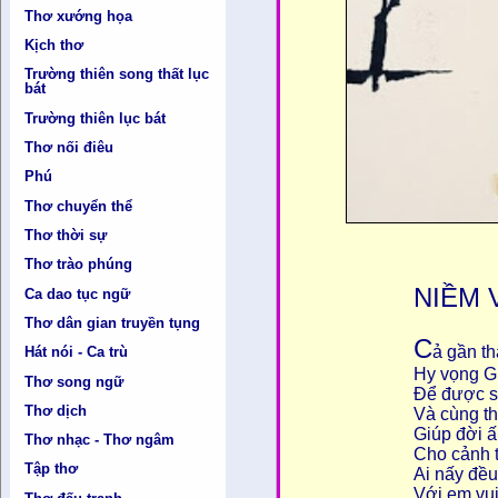
Thơ xướng họa
Kịch thơ
Trường thiên song thất lục
bát
Trường thiên lục bát
Thơ nối điêu
Phú
Thơ chuyển thể
Thơ thời sự
Thơ trào phúng
NIỀM 
Ca dao tục ngữ
Thơ dân gian truyền tụng
C
ả gần t
Hát nói - Ca trù
Hy vọng G
Thơ song ngữ
Để được sẻ
Thơ dịch
Và cùng t
Giúp đời ấ
Thơ nhạc - Thơ ngâm
Cho cảnh 
Tập thơ
Ai nấy đều
Với em vu