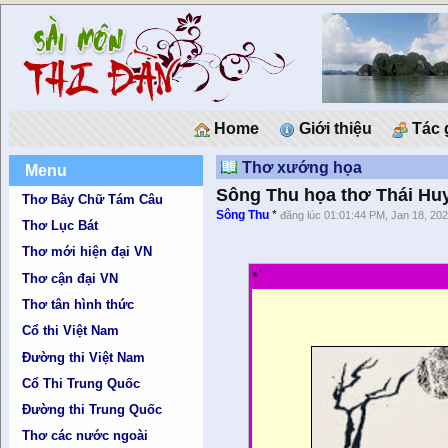
Home
Giới thiệu
Tác 
Thơ xướng họa
Menu
Sông Thu họa thơ Thái Huy
Thơ Bảy Chữ Tám Câu
Sông Thu
*
đăng lúc 01:01:44 PM, Jan 18, 20
Thơ Lục Bát
Thơ mới hiện đại VN
* ́
Thơ cận đại VN
Thơ tân hình thức
Cổ thi Việt Nam
Đường thi Việt Nam
Cổ Thi Trung Quốc
Đường thi Trung Quốc
Thơ các nước ngoài