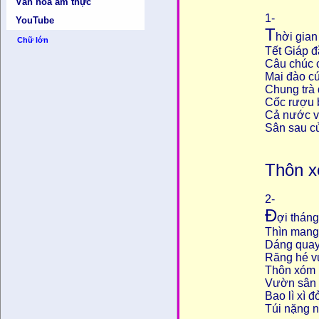
Văn hóa ẩm thực
1-
YouTube
T
hời gian 
Chữ lớn
Tết Giáp đ
Câu chúc 
Mai đào c
Chung trà 
Cốc rượu 
Cả nước v
Sân sau cử
Thôn x
2-
Đ
ợi tháng
Thìn mang
Dáng quay
Răng hé v
Thôn xóm 
Vườn sân c
Bao lì xì đ
Túi nặng n