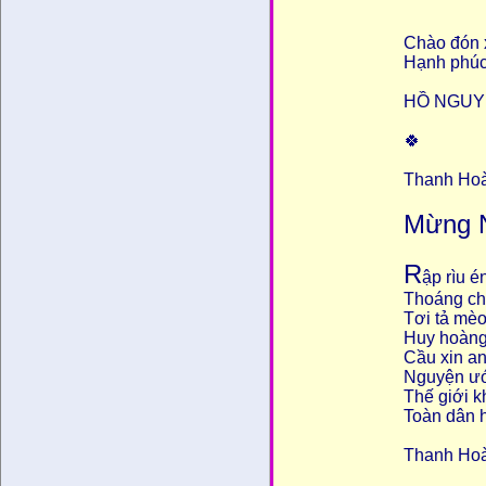
Chào đón x
Hạnh phúc
HỒ NGUYỄ
🍀
Thanh Hoà
Mừng 
R
ập rìu é
Thoáng ch
Tơi tả mèo
Huy hoàng
Cầu xin an
Nguyện ướ
Thế giới k
Toàn dân h
Thanh Ho