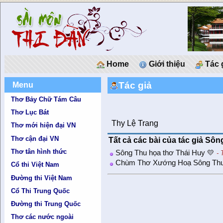
Home
Giới thiệu
Tác 
Tác giả
Menu
Thơ Bảy Chữ Tám Câu
Thơ Lục Bát
Thy Lệ Trang
Thơ mới hiện đại VN
Thơ cận đại VN
Tất cả các bài của tác giả Sôn
Thơ tân hình thức
Sông Thu họa thơ Thái Huy 💛
- 
Chùm Thơ Xướng Hoạ Sông Thu 
Cổ thi Việt Nam
Đường thi Việt Nam
Cổ Thi Trung Quốc
Đường thi Trung Quốc
Thơ các nước ngoài