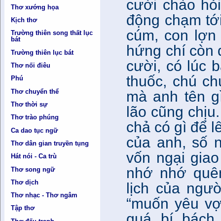
cười chào hỏ
Thơ xướng họa
động chạm tới
Kịch thơ
cúm, con lợn 
Trường thiên song thất lục
bát
hứng chí còn 
Trường thiên lục bát
cười, có lúc 
Thơ nối điêu
thuốc, chú c
Phú
Thơ chuyển thể
mà anh tên gì
Thơ thời sự
lão cũng chịu.
Thơ trào phúng
chả có gì để l
Ca dao tục ngữ
của anh, số n
Thơ dân gian truyền tụng
vốn ngại giao 
Hát nói - Ca trù
nhớ nhớ quên
Thơ song ngữ
Thơ dịch
lịch của ngư
Thơ nhạc - Thơ ngâm
“muốn yêu vợ
Tập thơ
quá bí bách