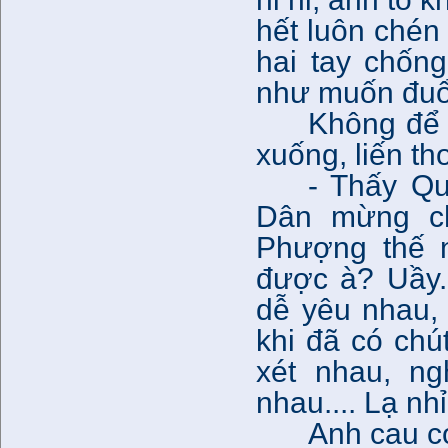
hết luôn chén
hai tay chốn
như muốn đuổi
Không để 
xuống, liến th
- Thấy Q
Dân mừng ch
Phượng thế n
được à? Uầy.
dễ yêu nhau,
khi đã có chú
xét nhau, n
nhau.... Lạ nh
Anh cau có