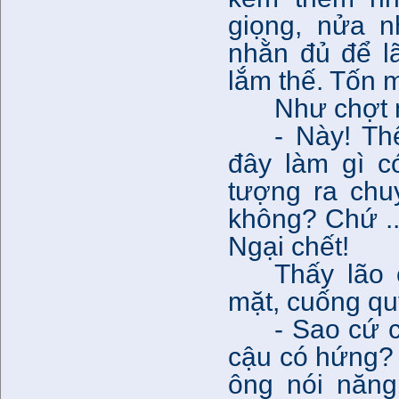
giọng, nửa n
nhằn đủ để l
lắm thế. Tốn m
Như chợt n
- Này! T
đây làm gì c
tượng ra chu
không? Chứ ...
Ngại chết!
Thấy lão 
mặt, cuống qu
- Sao cứ 
cậu có hứng? 
ông nói năng