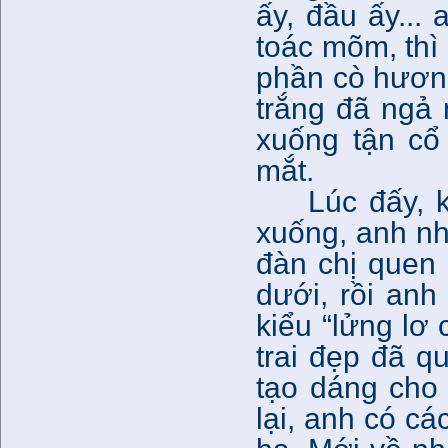
ấy, đầu ấy...
toác mõm, thì 
phần cò hương
trắng đã ngả m
xuống tận cổ
mắt.
Lúc đấy, 
xuống, anh nh
đàn chị quen
dưới, rồi anh
kiểu “lửng lơ
trai đẹp đã qu
tạo dáng cho 
lại, anh có cá