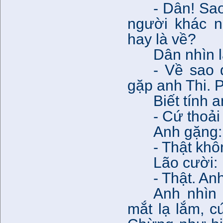
- Dân! Sa
người khác n
hay là về?
Dân nhìn l
- Về sao 
gặp anh Thi. 
Biết tính 
- Cứ thoải
Anh gặng:
- Thật kh
Lão cười:
- Thật. An
Anh nhìn 
mắt lạ lắm, 