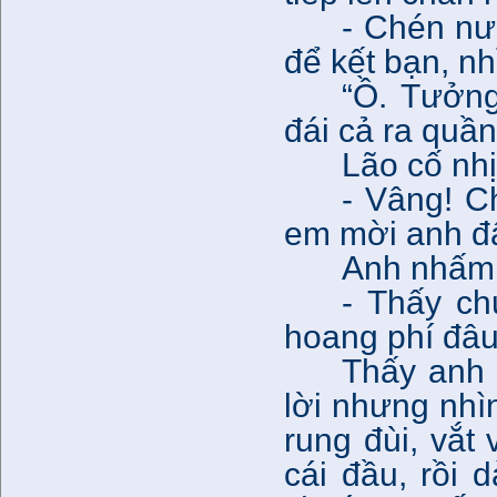
- Chén nư
để kết bạn, nh
“Ồ. Tưởng
đái cả ra quần
Lão cố nhị
- Vâng! C
em mời anh đ
Anh nhấm 
- Thấy c
hoang phí đâu.
Thấy anh 
lời nhưng nhì
rung đùi, vắt 
cái đầu, rồi d