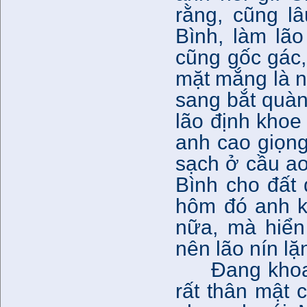
rằng, cũng l
Bình, làm lã
cũng gốc gác,
mặt mắng là n
sang bắt quàn
lão định khoe
anh cao giọng
sạch ở cầu ao 
Bình cho đất 
hôm đó anh k
nữa, mà hiển 
nên lão nín l
Đang khoa
rất thân mật c