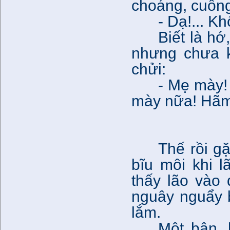
choáng, cuống
- Dạ!... K
Biết là h
nhưng chưa k
chửi:
- Mẹ mày!
mày nữa! Hãm
Thế rồi g
bĩu môi khi 
thấy lão vào 
nguây nguẩy b
lắm.
Một bận, 