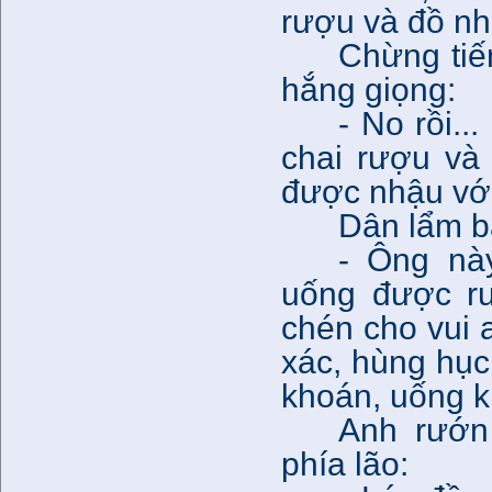
rượu và đồ n
Chừng tiế
hắng giọng:
- No rồi.
chai rượu và
được nhậu với
Dân lẩm 
- Ông nà
uống được rư
chén cho vui a
xác, hùng hục
khoán, uống k
Anh rướn
phía lão: