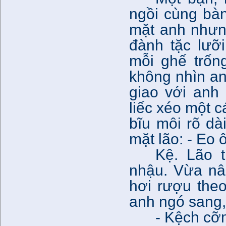
ngồi cùng bà
mặt anh nhưng
đành tặc lưỡ
mỗi ghế trốn
không nhìn an
giao với anh
liếc xéo một c
bĩu môi rõ d
mặt lão: - Eo ô
Kệ. Lão 
nhậu. Vừa nân
hơi rượu theo
anh ngó sang, 
- Kệch cỡ