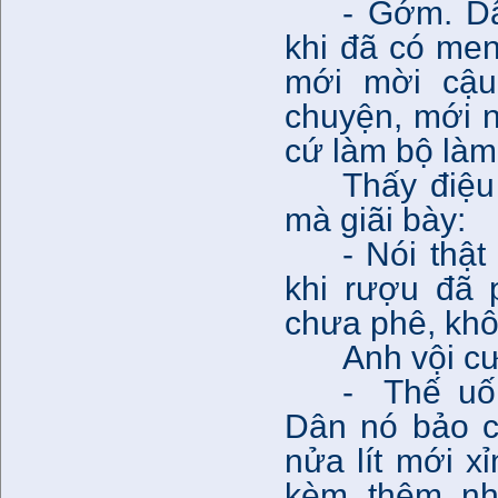
- Gớm. D
khi đã có me
mới mời cậ
chuyện, mới 
cứ làm bộ làm 
Thấy điệu
mà giãi bày:
- Nói thậ
khi rượu đã 
chưa phê, khô
Anh vội cư
- Thế uố
Dân nó bảo c
nửa lít mới x
kèm thêm nh