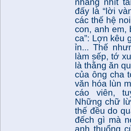
nhắng nhít tá
đấy là “lời v
các thế hệ no
con, anh em, 
ca”: Lợn kêu g
ỉn... Thế nh
làm sếp, tớ x
là thằng ăn qu
của ông cha t
văn hóa lùn m
cáo viên, t
Những chữ lừ
thế đều do qu
đếch gì mà n
anh thuổng củ