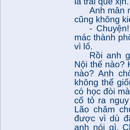
là trai quê xịn
Anh mân m
cũng không k
- Chuyện
mác thành phố
vì lố.
Rồi anh g
Nội thế nào? 
nào? Anh chố
không thể giố
có học đòi mà 
cố tỏ ra nguy
Lão chăm ch
được vì dù đ
anh nói gì. 