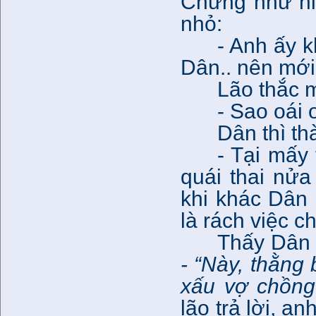
Chừng như hiể
nhỏ:
- Anh ấy k
Dân.. nên mới
Lão thắc 
- Sao oái
Dân thì th
- Tại mấy
quái thai nửa
khi khác Dân 
là rách việc c
Thấy Dân t
- “Này, thằng
xấu vợ chồng
lão trả lời, an