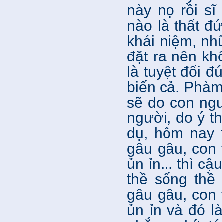
này nọ rồi sĩ
nào là thất đ
khái niệm, n
đặt ra nên kh
là tuyệt đối đ
biến cả. Phàm
sẽ do con ngư
người, do ý th
dụ, hôm nay 
gâu gâu, con 
ủn ỉn... thì cậ
thề sống thề
gâu gâu, con 
ủn ỉn và đó là