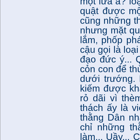
một lứa à? lo
quật được mộ
cũng những thị
nhưng mặt qua
lắm, phốp ph
cậu gọi là loạ
đạo đức ý... 
cỏn con để th
dưới trướng.
kiếm được kha
rỏ dãi vì thè
thách ấy là v
thằng Dân nhà
chỉ những t
làm... Uầy...