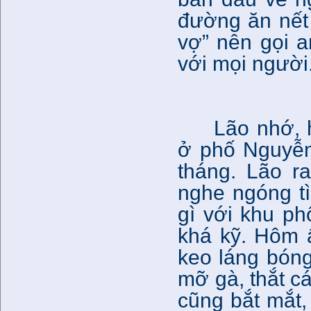
đường ăn nết 
vợ” nên gọi a
với mọi người
Lão nhớ, 
ở phố Nguyễn
tháng. Lão r
nghe ngóng t
gì với khu p
khá kỹ. Hôm ấ
keo láng bón
mỡ gà, thắt c
cũng bắt mắt, 