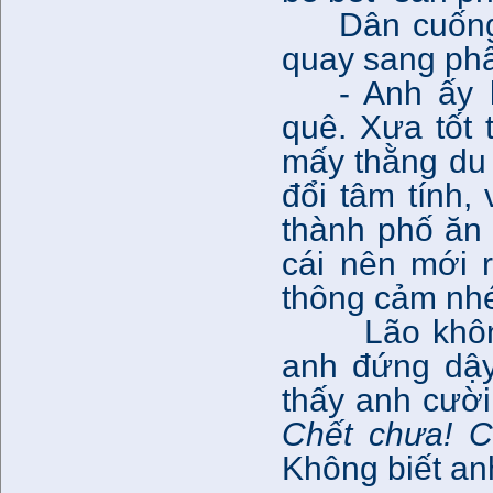
Dân cuống
quay sang phân
- Anh ấy 
quê. Xưa tốt 
mấy thằng du 
đổi tâm tính, 
thành phố ăn
cái nên mới 
thông cảm nh
Lão không
anh đứng dậy,
thấy anh cười
Chết chưa! C
Không biết an