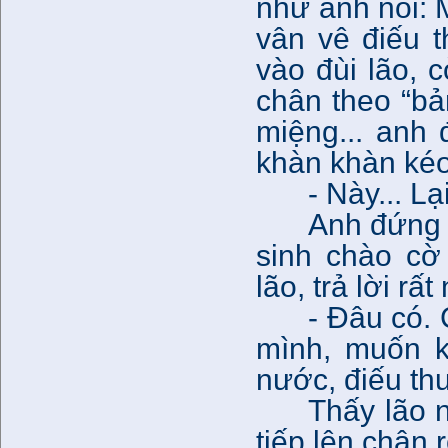
như anh nói: 
vân vê điếu t
vào đùi lão, 
chân theo “bả
miệng... anh 
khàn khàn kéo
- Này... L
Anh đứng 
sinh chào cờ
lão, trả lời rấ
- Đâu có.
mình, muốn k
nước, điếu th
Thấy lão 
tiếp lên chân 