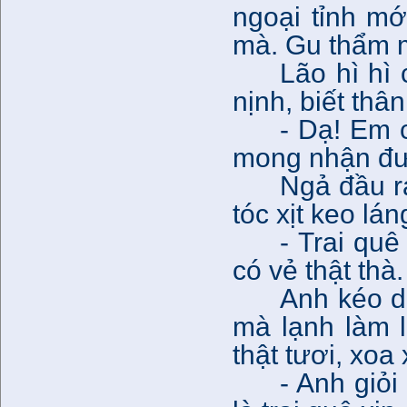
ngoại tỉnh m
mà. Gu thẩm 
Lão hì hì 
nịnh, biết thân
- Dạ! Em 
mong nhận đượ
Ngả đầu ra
tóc xịt keo lá
- Trai qu
có vẻ thật thà
Anh kéo d
mà lạnh làm l
thật tươi, xoa
- Anh giỏ