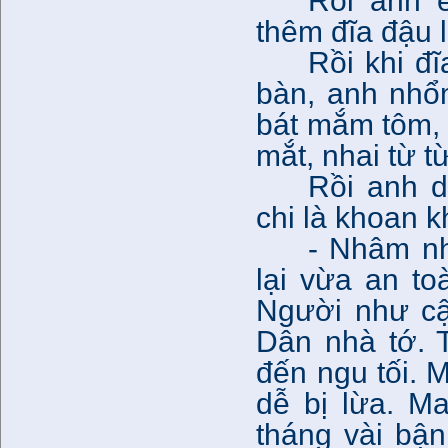
Rồi anh e
thêm đĩa đậu 
Rồi khi đ
bàn, anh nhổ
bát mắm tôm, 
mắt, nhai từ từ
Rồi anh d
chi là khoan k
- Nhâm nh
lại vừa an to
Người như cậ
Dân nhà tớ. T
đến ngu tối. 
dễ bị lừa. Ma
tháng vài bận