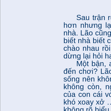
Sau trận 
hơn nhưng lạ
nhà. Lão cũng
biết nhà biết
chào nhau rồi
dừng lại hỏi h
Một bận, 
đến chơi? Lão
sống nên khô
không còn, n
của con cái vớ
khó xoay xở ….
không rõ biểu 