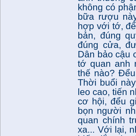
không có phận
bữa rượu này
hợp với tớ, để
bản, đúng qu
đúng cửa, đư
Dân bảo cậu c
tớ quan anh 
thế nào? Đểu 
Thời buổi này
leo cao, tiến
cơ hội, đểu g
bọn người nh
quan chính tr
xa... Với lại,