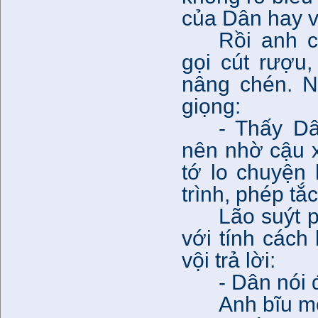
của Dân hay v
Rồi anh 
gọi cút rượu
nâng chén. N
giọng:
- Thấy D
nên nhờ cậu 
tớ lo chuyện
trình, phép t
Lão suýt p
với tính các
vội trả lời:
- Dân nói 
Anh bĩu m