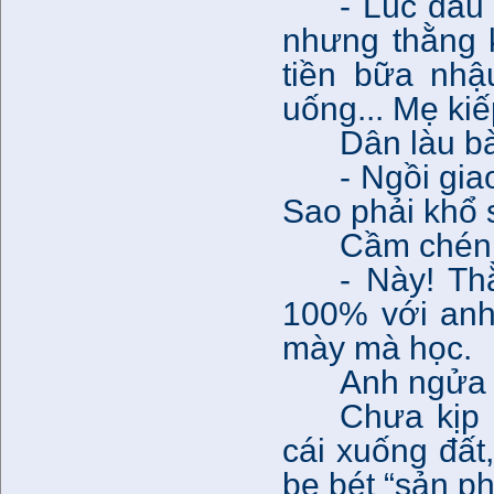
- Lúc đầu
nhưng thằng 
tiền bữa nhậ
uống... Mẹ kiế
Dân làu b
- Ngồi gia
Sao phải khổ 
Cầm chén r
- Này! T
100% với anh
mày mà học.
Anh ngửa 
Chưa kịp 
cái xuống đất
be bét “sản p