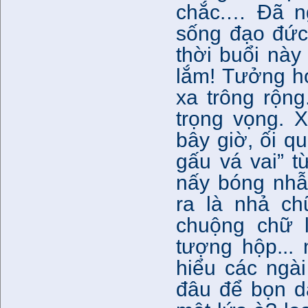
chắc.… Đã ng
sống đạo đức,
thời buổi này
lắm! Tưởng họ
xa trông rộn
trọng vọng. 
bây giờ, ối q
gấu vá vai” 
nấy bóng nhẫ
ra là nhả ch
chuộng chữ l
tượng hộp...
hiểu các ngài
đâu để bọn d