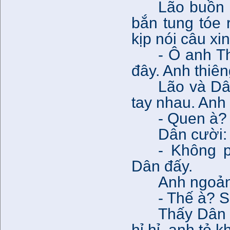
Lão buồn 
bắn tung tóe
kịp nói câu xin
- Ô anh T
đây. Anh thiên
Lão và Dâ
tay nhau. Anh 
- Quen à?
Dân cười:
- Không p
Dân đấy.
Anh ngoảnh
- Thế à? S
Thấy Dân 
hỉ hỉ, anh tỏ 