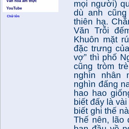
Văn hóa ẩm thực
mọi người) q
YouTube
dù anh cũng 
Chữ lớn
thiên hạ. Ch
Văn Trỗi đế
Khuôn mặt rúm
đặc trưng củ
vợ” thì phố N
cũng tròm tr
nghìn nhân 
nghìn đấng na
hao hao giốn
biết đấy là và
biết ghi thế n
Thế nên, lão
ban đầu về n