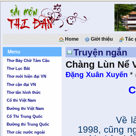
Home
Giới thiệu
Tác 
Truyện ngắn
Menu
Thơ Bảy Chữ Tám Câu
Chàng Lùn Nể 
Thơ Lục Bát
Đặng Xuân Xuyến
*
Thơ mới hiện đại VN
Thơ cận đại VN
C
Thơ tân hình thức
Cổ thi Việt Nam
Đường thi Việt Nam
Cổ Thi Trung Quốc
Về làm hà
Đường thi Trung Quốc
1998, cũng n
Thơ các nước ngoài