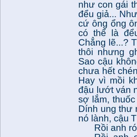
như con gái t
đểu giả... Nh
cứ ông ổng ông
có thể là đ
Chẳng lẽ...? 
thôi nhưng g
Sao cậu khôn
chưa hết chén
Hay vì mồi k
đậu lướt ván n
sợ lắm, thuốc
Dính ung thư 
nó lành, cậu T
Rồi anh ró