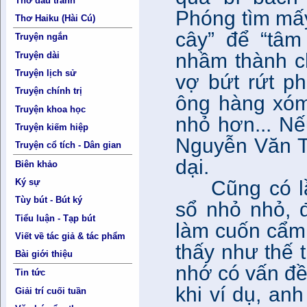
Thơ đấu tranh
Phóng tìm mấy
Thơ Haiku (Hài Cú)
cây” để “tâm
Truyện ngắn
nhầm thành c
Truyện dài
Truyện lịch sử
vợ bứt rứt p
Truyện chính trị
ông hàng xóm 
Truyện khoa học
nhỏ hơn... Nế
Truyện kiếm hiệp
Nguyễn Văn Tr
Truyện cổ tích - Dân gian
dại.
Biên khảo
Cũng có l
Ký sự
Tùy bút - Bút ký
sổ nhỏ nhỏ, đ
Tiểu luận - Tạp bút
làm cuốn cẩm 
Viết về tác giả & tác phẩm
thấy như thế t
Bài giới thiệu
nhớ có vấn đề 
Tin tức
khi ví dụ, an
Giải trí cuối tuần