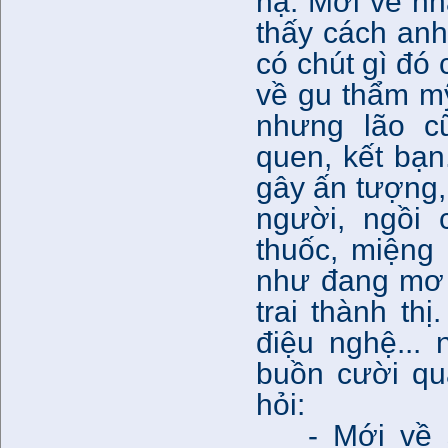
hạ. Mới về nh
thấy cách anh 
có chút gì đó
về gu thẩm m
nhưng lão c
quen, kết bạn
gây ấn tượng,
người, ngồi 
thuốc, miệng
như đang mơ 
trai thành thị
điệu nghệ... 
buồn cười qu
hỏi:
- Mới về