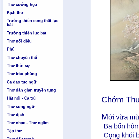
Thơ xướng họa
Kịch thơ
Trường thiên song thất lục
bát
Trường thiên lục bát
Thơ nối điêu
Phú
Thơ chuyển thể
Thơ thời sự
Thơ trào phúng
Ca dao tục ngữ
Thơ dân gian truyền tụng
Chớm Th
Hát nói - Ca trù
Thơ song ngữ
M
Thơ dịch
ới vừa m
Thơ nhạc - Thơ ngâm
Ba bốn hôm n
Tập thơ
Cọng khói bay