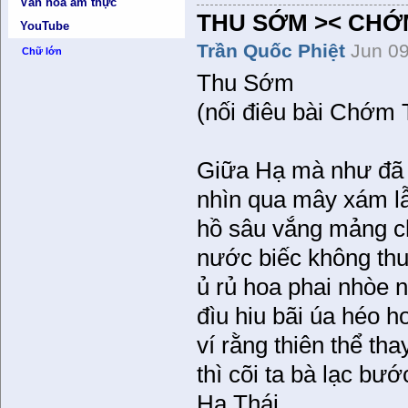
Văn hóa ẩm thực
THU SỚM >< CHỚ
YouTube
Trần Quốc Phiệt
Jun 09
Chữ lớn
Thu Sớm
(nối điêu bài Chớm
Giữa Hạ mà như đã 
nhìn qua mây xám 
hồ sâu vắng mảng c
nước biếc không thu
ủ rủ hoa phai nhòe 
đìu hiu bãi úa héo 
ví rằng thiên thể tha
thì cõi ta bà lạc bướ
Hạ Thái