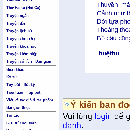
Thơ đấu tranh
Thuyền mây ra
Thơ Haiku (Hài Cú)
Cảnh như thủy
Truyện ngắn
Đời tựa phon
Truyện dài
Thoáng thoáng
Truyện lịch sử
Bồ câu cũng lạ
Truyện chính trị
Truyện khoa học
huệthu
Truyện kiếm hiệp
Truyện cổ tích - Dân gian
Biên khảo
Ký sự
Tùy bút - Bút ký
Tiểu luận - Tạp bút
Viết về tác giả & tác phẩm
Ý kiến bạn đọ
Bài giới thiệu
Vui lòng
login
để g
Tin tức
Giải trí cuối tuần
danh
.