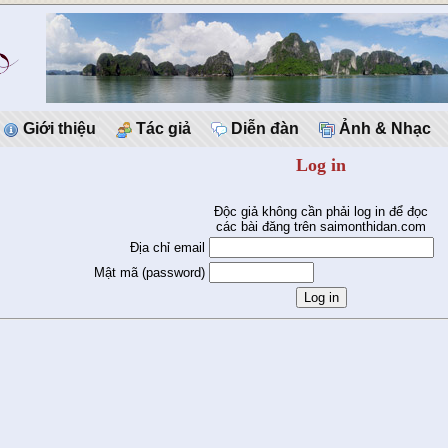
Giới thiệu
Tác giả
Diễn đàn
Ảnh & Nhạc
Log in
Độc giả không cần phải log in để đọc
các bài đăng trên saimonthidan.com
Địa chỉ email
Mật mã (password)