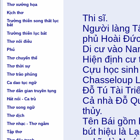
Thơ xướng họa
Kịch thơ
Thi sĩ.
Trường thiên song thất lục
bát
Người làng T
Trường thiên lục bát
phủ Hoài Đức
Thơ nối điêu
Di cư vào Na
Phú
Hiện định cư 
Thơ chuyển thể
Thơ thời sự
Cựu học sinh
Thơ trào phúng
Chasseloup L
Ca dao tục ngữ
Đỗ Tú Tài Tri
Thơ dân gian truyền tụng
Cả nhà Đỗ Qu
Hát nói - Ca trù
Thơ song ngữ
thủy.
Thơ dịch
Tên Bái gồm b
Thơ nhạc - Thơ ngâm
bút hiệu là L
Tập thơ