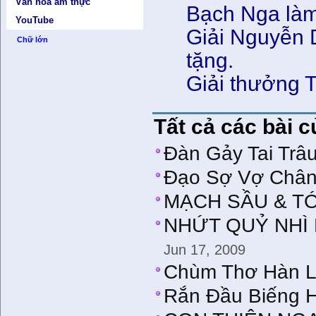
Văn hóa ẩm thực
Bạch Nga làm 
YouTube
Giải Nguyễn 
Chữ lớn
tặng.
Giải thưởng T
Tất cả các bài 
Đàn Gảy Tai Trâ
Đạo Sợ Vợ Chân
MẠCH SẦU & T
NHỨT QUỶ NHÌ 
Jun 17, 2009
Chùm Thơ Hàn L
Rắn Đầu Biếng 