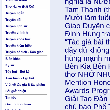
nghĩa là Nướ
Thơ đấu tranh
Thơ Haiku (Hài Cú)
Tam Thanh (th
Truyện ngắn
Mười lăm tuổ
Truyện dài
Giao Duyên củ
Truyện lịch sử
Đinh Hùng tra
Truyện chính trị
Truyện khoa học
“Tác giả bài 
Truyện kiếm hiệp
đầy đủ không 
Truyện cổ tích - Dân gian
hùng mạnh m
Biên khảo
Bên Kia Bến H
Ký sự
Tùy bút - Bút ký
thơ NHỚ NH
Tiểu luận - Tạp bút
Mention Honor
Viết về tác giả & tác phẩm
Awards Prog
Bài giới thiệu
Giải Tao Đàn
Tin tức
Giải trí cuối tuần
chủ báo Phổ 