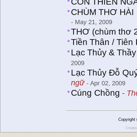
CON THIÊN NG
CHÙM THƠ HÀI
- May 21, 2009
THƠ (chùm thơ 2
Tiền Thân / Tiên
Lạc Thủy & Thầ
2009
Lạc Thủy Ðỗ Quý
ngữ
- Apr 02, 2009
Cúng Chồng
- Th
Copyright
Create