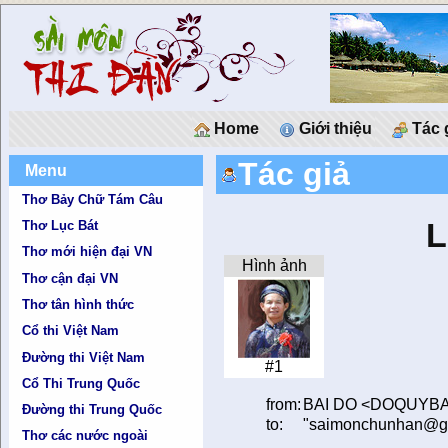
Home
Giới thiệu
Tác 
Tác giả
Menu
Thơ Bảy Chữ Tám Câu
L
Thơ Lục Bát
Thơ mới hiện đại VN
Hình ảnh
Thơ cận đại VN
Thơ tân hình thức
Cổ thi Việt Nam
Đường thi Việt Nam
#1
Cổ Thi Trung Quốc
from:
BAI DO
<
DOQUYBA
Đường thi Trung Quốc
to:
"saimonchunhan@g
Thơ các nước ngoài