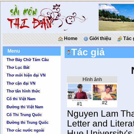
Home
Giới thiệu
Tác 
Tác giả
Menu
Thơ Bảy Chữ Tám Câu
Thơ Lục Bát
Thơ mới hiện đại VN
Hình ảnh
Thơ cận đại VN
Thơ tân hình thức
Cổ thi Việt Nam
#2
#1
Đường thi Việt Nam
Nguyen Lam Th
Cổ Thi Trung Quốc
Letter and Liter
Đường thi Trung Quốc
Thơ các nước ngoài
Hue University's