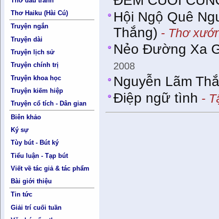
ĐÊM CUỐI CÙN
Thơ đấu tranh
Hội Ngộ Quê Ng
Thơ Haiku (Hài Cú)
Truyện ngắn
Thắng)
- Thơ xướ
Truyện dài
Nẻo Ðường Xa G
Truyện lịch sử
2008
Truyện chính trị
Nguyễn Lãm Thắ
Truyện khoa học
Truyện kiếm hiệp
Điệp ngữ tình
- T
Truyện cổ tích - Dân gian
Biên khảo
Ký sự
Tùy bút - Bút ký
Tiểu luận - Tạp bút
Viết về tác giả & tác phẩm
Bài giới thiệu
Tin tức
Giải trí cuối tuần