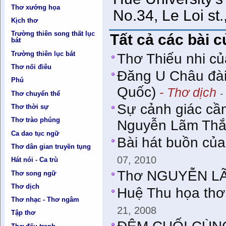
Thơ xướng họa
No.34, Le Loi st.
Kịch thơ
Trường thiên song thất lục
Tất cả các bài 
bát
Trường thiên lục bát
Thơ Thiếu nhi c
Thơ nối điêu
Đăng U Châu đà
Phú
Quốc)
- Thơ dịch
-
Thơ chuyển thể
Sự cảnh giác cần
Thơ thời sự
Thơ trào phúng
Nguyễn Lãm Thắ
Ca dao tục ngữ
Bài hát buồn của 
Thơ dân gian truyền tụng
07, 2010
Hát nói - Ca trù
Thơ NGUYỄN L
Thơ song ngữ
Thơ dịch
Huệ Thu họa th
Thơ nhạc - Thơ ngâm
21, 2008
Tập thơ