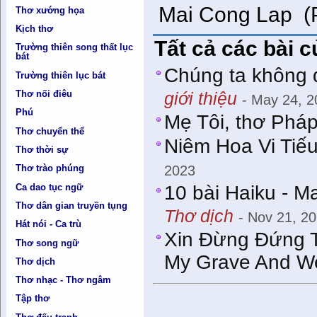
Mai Cong Lap
(
Thơ xướng họa
Kịch thơ
Tất cả các bài 
Trường thiên song thất lục
bát
Chúng ta không đ
Trường thiên lục bát
giới thiệu
Thơ nối điêu
- May 24, 
Phú
Mẹ Tôi, thơ Phá
Thơ chuyển thể
Niêm Hoa Vi Ti
Thơ thời sự
2023
Thơ trào phúng
Ca dao tục ngữ
10 bài Haiku - 
Thơ dân gian truyền tụng
Thơ dịch
- Nov 21, 2
Hát nói - Ca trù
Xin Đừng Đứng T
Thơ song ngữ
My Grave And W
Thơ dịch
Thơ nhạc - Thơ ngâm
Tập thơ