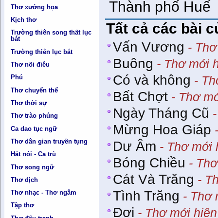
Thành phố Huế
Thơ xướng họa
Kịch thơ
Tất cả các bài c
Trường thiên song thất lục
bát
Vấn Vương
- Thơ
Trường thiên lục bát
Buông
- Thơ mới h
Thơ nối điêu
Có và không
Phú
- Th
Thơ chuyển thể
Bất Chợt
- Thơ mớ
Thơ thời sự
Ngày Tháng Cũ
-
Thơ trào phúng
Mừng Hoa Giáp
-
Ca dao tục ngữ
Thơ dân gian truyền tụng
Dư Âm
- Thơ mới 
Hát nói - Ca trù
Bóng Chiều
- Thơ
Thơ song ngữ
Cát Và Trăng
- Th
Thơ dịch
Tình Trăng
Thơ nhạc - Thơ ngâm
- Thơ 
Tập thơ
Đợi
- Thơ mới hiện