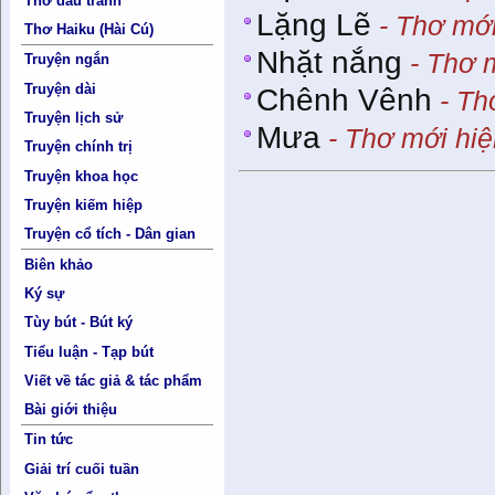
Thơ đấu tranh
Lặng Lẽ
- Thơ mới
Thơ Haiku (Hài Cú)
Nhặt nắng
- Thơ 
Truyện ngắn
Truyện dài
Chênh Vênh
- Th
Truyện lịch sử
Mưa
- Thơ mới hiệ
Truyện chính trị
Truyện khoa học
Truyện kiếm hiệp
Truyện cổ tích - Dân gian
Biên khảo
Ký sự
Tùy bút - Bút ký
Tiểu luận - Tạp bút
Viết về tác giả & tác phẩm
Bài giới thiệu
Tin tức
Giải trí cuối tuần