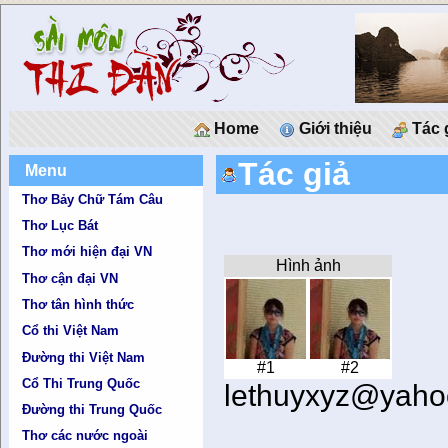
Home
Giới thiệu
Tác 
Tác giả
Menu
Thơ Bảy Chữ Tám Câu
Thơ Lục Bát
Thơ mới hiện đại VN
Hình ảnh
Thơ cận đại VN
Thơ tân hình thức
Cổ thi Việt Nam
Đường thi Việt Nam
#1
#2
Cổ Thi Trung Quốc
lethuyxyz@yaho
Đường thi Trung Quốc
Thơ các nước ngoài