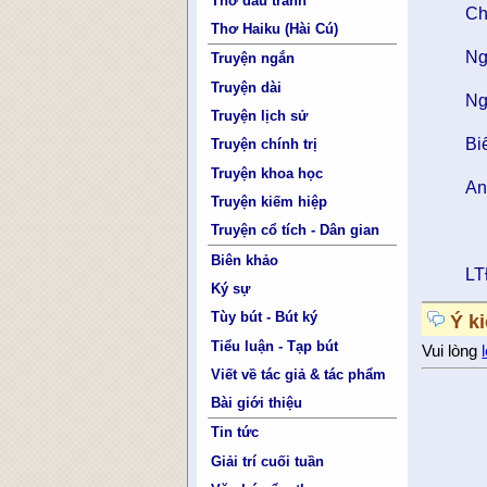
Thơ đấu tranh
Ch
Thơ Haiku (Hài Cú)
Ng
Truyện ngắn
Truyện dài
Ng
Truyện lịch sử
Bi
Truyện chính trị
Truyện khoa học
An
Truyện kiếm hiệp
Truyện cổ tích - Dân gian
Biên khảo
L
Ký sự
Tùy bút - Bút ký
Ý k
Tiểu luận - Tạp bút
Vui lòng
Viết về tác giả & tác phẩm
Bài giới thiệu
Tin tức
Giải trí cuối tuần