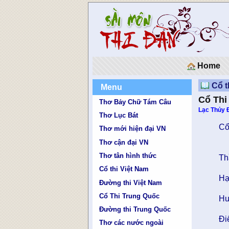
Home
Cổ t
Menu
Cổ Thi
Thơ Bảy Chữ Tám Câu
Lạc Thủy 
Thơ Lục Bát
Cổ
Thơ mới hiện đại VN
Thơ cận đại VN
Thơ tân hình thức
Th
Cổ thi Việt Nam
Hạ
Đường thi Việt Nam
Cổ Thi Trung Quốc
Hu
Đường thi Trung Quốc
Đi
Thơ các nước ngoài