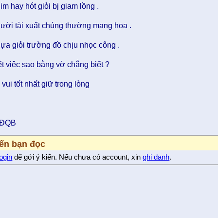
im hay hót giỏi bị giam lồng .
ười tài xuất chúng thường mang họa .
ựa giỏi trường đồ chịu nhọc công .
ết việc sao bằng vờ chẳng biết ?
 vui tốt nhất giữ trong lòng
TĐQB
iến bạn đọc
login
để gởi ý kiến. Nếu chưa có account, xin
ghi danh
.