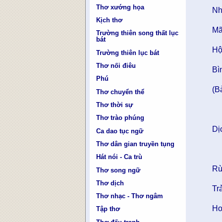
Thơ xướng họa
Nh
Kịch thơ
Mã
Trường thiên song thất lục
bát
Hộ
Trường thiên lục bát
Thơ nối điêu
Bì
Phú
(B
Thơ chuyển thể
Thơ thời sự
Thơ trào phúng
Dị
Ca dao tục ngữ
Thơ dân gian truyền tụng
Hát nói - Ca trù
Rù
Thơ song ngữ
Thơ dịch
Tr
Thơ nhạc - Thơ ngâm
Ho
Tập thơ