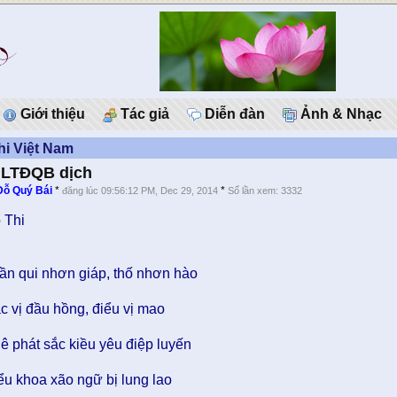
Giới thiệu
Tác giả
Diễn đàn
Ảnh & Nhạc
hi Việt Nam
 LTĐQB dịch
Ðỗ Quý Bái
*
*
đăng lúc 09:56:12 PM, Dec 29, 2014
Số lần xem: 3332
 Thi
ần qui nhơn giáp, thố nhơn hào
c vị đầu hồng, điểu vị mao
ê phát sắc kiều yêu điệp luyến
ểu khoa xão ngữ bị lung lao