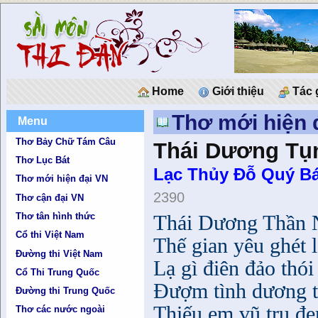
Home
Giới thiệu
Tác 
Thơ mới hiện 
Menu
Thơ Bảy Chữ Tám Câu
Thái Dương Tụ
Thơ Lục Bát
Lạc Thủy Ðỗ Quý Bá
Thơ mới hiện đại VN
2390
Thơ cận đại VN
T
Thơ tân hình thức
hái Dương Thần N
Cổ thi Việt Nam
Thế gian yêu ghét 
Đường thi Việt Nam
Lạ gì điên đảo thói
Cổ Thi Trung Quốc
Đượm tình dương th
Đường thi Trung Quốc
Thiếu em vũ trụ đe
Thơ các nước ngoài