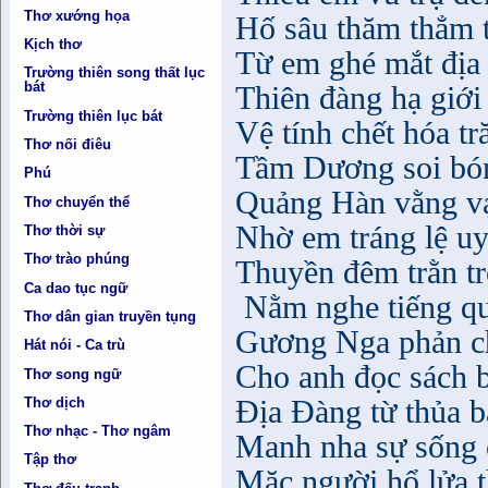
Thơ xướng họa
Hố sâu thăm thẳm 
Kịch thơ
Từ em ghé mắt địa
Trường thiên song thất lục
bát
Thiên đàng hạ giớ
Trường thiên lục bát
Vệ tính chết hóa tr
Thơ nối điêu
Tầm Dương soi bón
Phú
Quảng Hàn vằng v
Thơ chuyển thể
Nhờ em tráng lệ uy
Thơ thời sự
Thơ trào phúng
Thuyền đêm trằn tr
Ca dao tục ngữ
Nằm nghe tiếng qu
Thơ dân gian truyền tụng
Gương Nga phản ch
Hát nói - Ca trù
Cho anh đọc sách b
Thơ song ngữ
Địa Đàng từ thủa b
Thơ dịch
Thơ nhạc - Thơ ngâm
Manh nha sự sống 
Tập thơ
Mặc người hổ lửa 