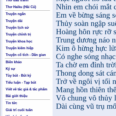
Thơ đấu tranh
Nhìn em chói mắt c
Thơ Haiku (Hài Cú)
Em về bừng sáng s
Truyện ngắn
Truyện dài
Thủy soàn ngập suối
Truyện lịch sử
Hoàng hôn rực rỡ 
Truyện chính trị
Trung dương náo n
Truyện khoa học
Kim ô hừng hực lử
Truyện kiếm hiệp
Có nghe sóng nhạc 
Truyện cổ tích - Dân gian
Biên khảo
Ta chờ em đỉnh trờ
Ký sự
Thong dong sát cá
Tùy bút - Bút ký
Trở về ngôi vị tối 
Tiểu luận - Tạp bút
Mang hồn thiên thể
Viết về tác giả & tác phẩm
Vô chung vô thủy l
Bài giới thiệu
Tin tức
Dài cùng vũ trụ mối
Giải trí cuối tuần