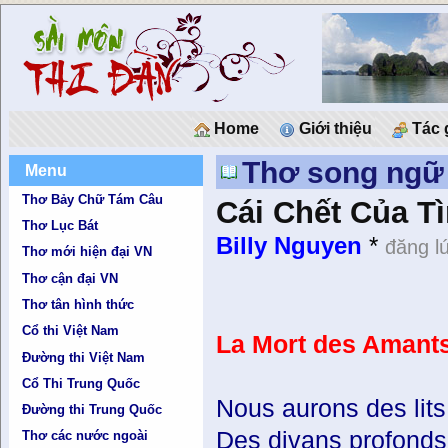
Home
Giới thiệu
Tác 
Thơ song ngữ
Menu
Thơ Bảy Chữ Tám Câu
Cái Chết Của T
Thơ Lục Bát
Billy Nguyen
*
đăng l
Thơ mới hiện đại VN
Thơ cận đại VN
Thơ tân hình thức
Cổ thi Việt Nam
La Mort des Amant
Đường thi Việt Nam
Cổ Thi Trung Quốc
Nous aurons des lits
Đường thi Trung Quốc
Des divans profond
Thơ các nước ngoài