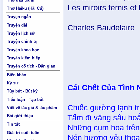
Thơ đấu tranh
Les miroirs ternis e
Thơ Haiku (Hài Cú)
Truyện ngắn
Truyện dài
Charles Baudelaire
Truyện lịch sử
Truyện chính trị
Truyện khoa học
Truyện kiếm hiệp
Truyện cổ tích - Dân gian
Biên khảo
Ký sự
Cái Chết Của Tình 
Tùy bút - Bút ký
Tiểu luận - Tạp bút
Chiếc giường lạnh t
Viết về tác giả & tác phẩm
Bài giới thiệu
Tấm đi văng sâu h
Tin tức
Những cụm hoa trên
Giải trí cuối tuần
Nén hương yêu thoa