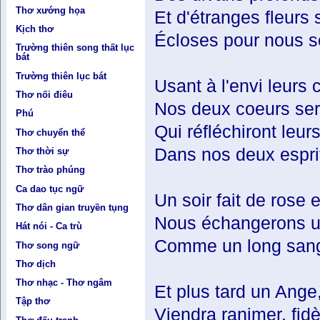
Thơ xướng họa
Et d'étranges fleurs 
Kịch thơ
Écloses pour nous s
Trường thiên song thất lục
bát
Trường thiên lục bát
Usant à l'envi leurs 
Thơ nối điêu
Nos deux coeurs ser
Phú
Qui réfléchiront leu
Thơ chuyển thể
Dans nos deux esprit
Thơ thời sự
Thơ trào phúng
Ca dao tục ngữ
Un soir fait de rose 
Thơ dân gian truyền tụng
Nous échangerons un
Hát nói - Ca trù
Comme un long sangl
Thơ song ngữ
Thơ dịch
Thơ nhạc - Thơ ngâm
Et plus tard un Ange,
Tập thơ
Viendra ranimer, fidè