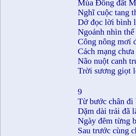
Mùa Ðông đất M
Nghĩ cuộc tang t
Dở đọc lời bình 
Ngoảnh nhìn thế
Công nông mơí đ
Cách mạng chưa 
Não nuột canh tr
Trời sương giọt 
9
Từ bước chân đi 
Dặm dài trải đã
Ngày đêm từng bi
Sau trước cùng 