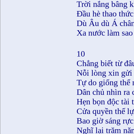
Trời nắng bâng 
Ðầu hè thao thức
Dù Âu dù Á chân
Xa nước làm sao
10
Chẳng biết từ đâ
Nỗi lòng xin gửi 
Tự do giống thể 
Dân chủ nhìn ra 
Hẹn bọn độc tài 
Cửa quyền thế lự
Bao giờ sáng rự
Nghĩ lại trăm nă