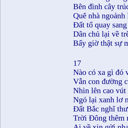
Bên đình cây trú
Quê nhà ngoảnh l
Ðất tổ quay sang 
Dân chủ lại về tr
Bấy giờ thật sự 
17
Nào có xa gì đó 
Vẫn con đường c
Nhìn lên cao vút 
Ngó lại xanh lơ
Ðất Bắc nghĩ th
Trời Đông thêm 
Ai về xin gửi nh