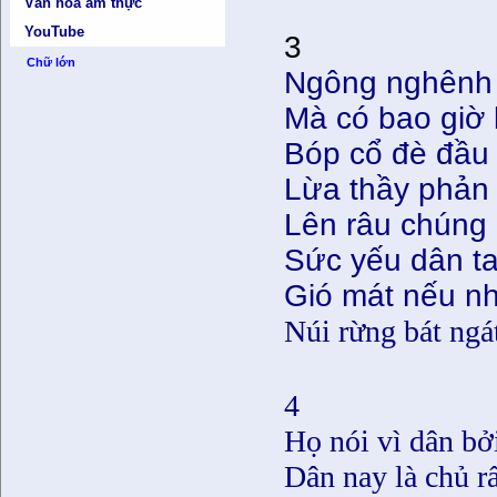
Văn hóa ẩm thực
YouTube
3
Chữ lớn
Ngông nghênh 
Mà có bao giờ 
Bóp cổ đè đầu
Lừa thầy phản 
Lên râu chúng 
Sức yếu dân ta
Gió mát nếu nh
Núi rừng bát ngá
4
Họ nói vì dân bởi
Dân nay là chủ rấ