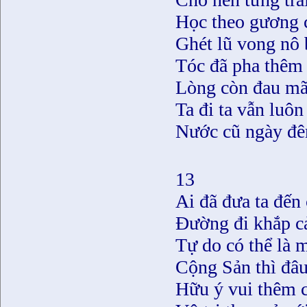
Học theo gương c
Ghét lũ vong nô 
Tóc đã pha thêm 
Lòng còn đau m
Ta đi ta vẫn luô
Nước cũ ngày đ
13
Ai đã đưa ta đến
Ðường đi khắp c
Tự do có thể là 
Cộng Sản thì đâ
Hữu ý vui thêm 