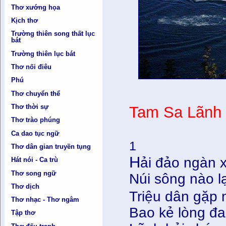
Thơ xướng họa
Kịch thơ
Trường thiên song thất lục
bát
Trường thiên lục bát
Thơ nối điêu
Phú
Thơ chuyển thể
Thơ thời sự
Tam Sa Lãnh 
Thơ trào phúng
Ca dao tục ngữ
1
Thơ dân gian truyền tụng
H
ải đảo ngàn 
Hát nói - Ca trù
Thơ song ngữ
Núi sông nào lạ
Thơ dịch
Triệu dân gặp 
Thơ nhạc - Thơ ngâm
Bao kẻ lòng đa
Tập thơ