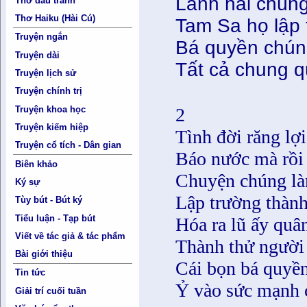
Lãnh hải chúng
Thơ đấu tranh
Thơ Haiku (Hài Cú)
Tam Sa họ lập t
Truyện ngắn
Bá quyền chúng
Truyện dài
Tất cả chung qu
Truyện lịch sử
Truyện chính trị
Truyện khoa học
2
Truyện kiếm hiệp
Tình đời răng lợ
Truyện cổ tích - Dân gian
Báo nước mà rồi
Biên khảo
Chuyện chúng là
Ký sự
Lập trường thành
Tùy bút - Bút ký
Tiểu luận - Tạp bút
Hóa ra lũ ấy quâ
Viết về tác giả & tác phẩm
Thành thử người 
Bài giới thiệu
Cái bọn bá quyền
Tin tức
Ỷ vào sức mạnh 
Giải trí cuối tuần