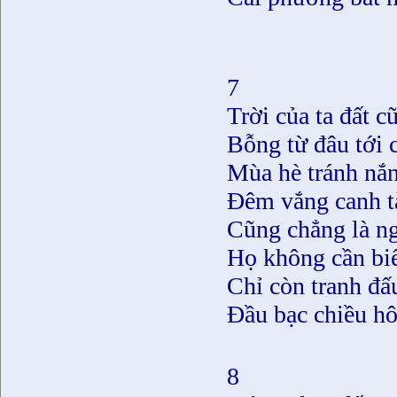
7
Trời của ta đất c
Bỗng từ đâu tới 
Mùa hè tránh nắ
Ðêm vắng canh t
Cũng chẳng là n
Họ không cần biế
Chỉ còn tranh đấu
Ðầu bạc chiều h
8