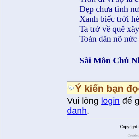
Ðẹp chưa tình nư
Xanh biếc trời hè
Ta trở về quê xây
Toàn dân nô nức
Sài Môn Chủ N
Ý kiến bạn đọ
Vui lòng
login
để g
danh
.
Copyright
Create