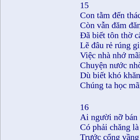
15
Con tằm đến thá
Còn vẫn đăm đă
Ðã biết tôn thờ 
Lẽ đâu rẻ rúng g
Việc nhà nhớ mãi
Chuyện nước nhờ
Dù biết khó khă
Chúng ta học mã
16
Ai người nỡ bán
Có phải chăng l
Trước cổng vầng 