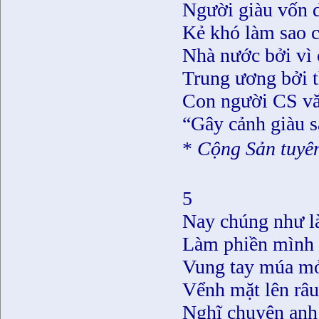
Người giàu vốn d
Kẻ khó làm sao c
Nhà nước bởi vì 
Trung ương bởi 
Con người CS vă
“Gây cảnh giàu s
*
Cộng Sản tuyên
5
Nay chúng như là
Làm phiền mình 
Vung tay múa m
Vểnh mặt lên râu
Nghĩ chuyện anh