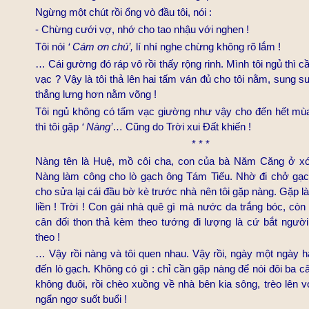
Ngừng một chút rồi ổng vò đầu tôi, nói :
- Chừng cưới vợ, nhớ cho tao nhậu với nghen !
Tôi nói
‘ Cám ơn chú’,
lí nhí nghe chừng không rõ lắm !
… Cái gường đó ráp vô rồi thấy rộng rinh. Mình tôi ngủ thì c
vạc ? Vậy là tôi thả lên hai tấm ván đủ cho tôi nằm, sung 
thẳng lưng hơn nằm võng !
Tôi ngủ không có tấm vạc giường như vậy cho đến hết mù
thì tôi gặp
‘ Nàng’
… Cũng do Trời xui Đất khiến !
* * *
Nàng tên là Huệ, mồ côi cha, con của bà Năm Căng ở x
Nàng làm công cho lò gạch
ông Tám Ti
ếu. Nhờ đi chở gạ
cho sửa lại cái đầu bờ kè trước nhà nên tôi gặp nàng. Gặp là
liền ! Trời ! Con gái nhà quê gì mà nước da trắng bóc, còn 
cân đối thon thả kèm theo tướng đi lượng là cứ bắt người 
theo !
… Vậy rồi nàng và tôi quen nhau. Vậy rồi, ngày một ngày ha
đến lò gạch. Không có gì : chỉ cần gặp nàng để nói đôi ba 
không đuôi, rồi chèo xuồng về nhà bên kia sông, trèo lên 
ngẩn ngơ suốt buổi !