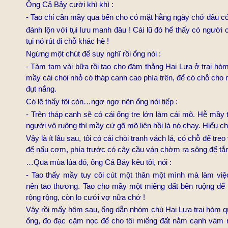
Ông Cả Bảy cười khì khì :
- Tao chỉ cần mầy qua bển cho có mặt hằng ngày chớ đâu có
đánh lộn với tụi lưu manh đâu ! Cái lũ đó hể thấy có người 
tụi nó rút đi chỗ khác hè !
Ngừng một chút để suy nghĩ rồi ổng nói :
-
Tàm tạm vài bữa rồi tao cho đám thằng Hai Lưa ở trại hòm
mầy cái chòi nhỏ có tháp canh cao phía trên, để có chỗ ch
đụt nắng.
Có lẽ thấy tôi còn…ngơ ngơ nên ổng nói tiếp :
- Trên tháp canh sẽ có cái ống tre lớn làm cái mõ. Hễ mầy
người vô ruộng thì mầy cứ gõ mõ liên hồi là nó chạy. Hiểu c
Vậy là ít lâu sau, tôi có cái chòi tranh vách lá, có chỗ để tre
để nấu cơm, phía trước có cây cầu ván chờm ra sông để t
…Qua mùa lúa đó, ông Cả Bảy kêu tôi, nói :
- Tao thấy mầy tuy côi cút một thân một mình mà làm việ
nên tao thương. Tao cho mầy một miếng đất bên ruộng để
rộng rộng, còn lo cưới vợ nữa chớ !
Vậy rồi mấy hôm sau, ổng dẫn nhóm chú Hai Lưa trại hòm q
ổng, đo đạc cặm nọc để cho tôi miếng đất nằm cạnh vàm 