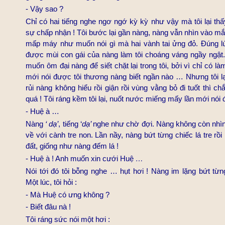
- Vậy sao ?
Chỉ có hai tiếng nghe ngơ ngớ kỳ kỳ như vậy mà tôi lại th
sự chấp nhận ! Tôi bước lại gần nàng, nàng vẫn nhìn vào mắt
mấp máy như muốn nói gì mà hai vành tai ửng đỏ. Đúng lúc
được mùi con gái của nàng làm tôi choáng váng ngầy ngật. 
muốn ôm đại nàng để siết chặt lại trong tôi, bởi vì chỉ có là
mới nói được tôi thương nàng biết ngần nào … Nhưng tôi lạ
rủi nàng không hiểu rồi giận rồi vùng vằng bỏ đi tuốt thì ch
quá ! Tôi ráng kềm tôi lại, nuốt nước miếng mấy lần mới nói 
-
Huệ à …
Nàng
‘ dạ’
, tiếng ‘
dạ’
nghe như chờ đợi. Nàng không còn nhìn
về với cành tre non. Lần nầy, nàng bứt từng chiếc lá tre rồi
đất, giống như nàng đếm lá !
-
Huệ à ! Anh muốn xin cưới Huệ
…
Nói tới đó tôi bỗng nghe … hụt hơi ! Nàng im lặng bứt từn
Một lúc, tôi hỏi :
-
Mà Huệ có ưng không ?
- Biết đâu nà !
Tôi ráng sức nói một hơi :