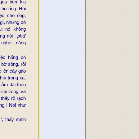
qua bên kia
cho ổng. Hồi
iệc cho ổng,
 gì, nhưng có
i nó không
Ổng nói ‘
phá’
nghe…nặng
iệc hổng có
 bờ sông, rồi
o lên cây gáo
hía trong xa,
nằm dài theo
 cái võng, và
thấy rõ rạch
ng ! Nói như
c
’, thấy minh