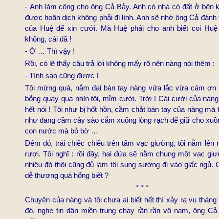
-
Anh làm công cho ông Cả Bảy. Anh có nhà có đất ở bên k
được hoãn dịch không phải đi lính. Anh sẽ nhờ ông Cả đánh
của Huệ để xin cưới. Mà Huệ phải cho anh biết coi Hu
không, cái đã !
- Ờ … Thì vậy !
Rồi, có lẽ thấy câu trả lời không mấy rõ nên nàng nói thêm :
- Tính sao cũng được !
Tôi mừng quá, nắm đại bàn tay nàng vứa lắc vừa cám ơn rố
bỗng quay qua nhìn tôi, mỉm cười. Trời ! Cái cười của nàn
hết nói ! Tôi như bị hốt hồn, cầm chắt bàn tay của nàng m
như đang cầm cây sào cắm xuống lòng rạch để giữ cho xuồ
con nước mà bỏ bờ …
Đêm đó, trải chiếc chiếu trên tấm vạc giường, tôi nằm lên
rượi. Tôi nghĩ : rồi đây, hai đứa sẽ nằm chung một vạc gi
nhiêu đó thôi cũng đủ làm tôi sung sướng đi vào giấc ngủ.
dễ thương quá hổng biết ?
* * *
Chuyện của nàng và tôi chưa ai biết hết thì xảy ra vụ tháng
đó, nghe tin dân miền trung chạy rần rần vô nam, ông Cả 