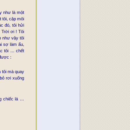
ấy như là một
 tôi, cập môi
 đó, tôi hửi
Trời ơi ! Tôi
m như vậy tôi
i sợ làm ẩu,
ắc tôi … chết
được :
 tôi mà quay
 bỏ rơi xuống
g chiếc lá …