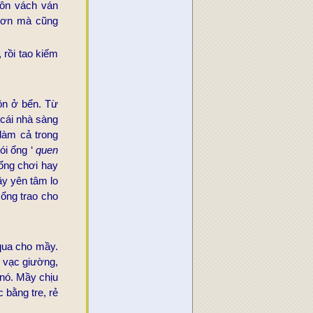
tôn vách ván
m ơn mà cũng
 rồi tao kiếm
ôn ở bển. Từ
cái nhà sàng
làm cả trong
ói ổng ‘
quen
ổng chơi hay
Mầy yên tâm lo
 ổng trao cho
 qua cho mầy.
 vạc giường,
 nó. Mầy chịu
 bằng tre, rẻ