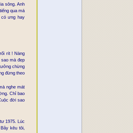
ia sông. Anh
 tiếng qua má
ệ có ưng hay
i rít ! Nàng
g sao mà đẹp
à tưởng chừng
ng đừng theo
 mà nghe mát
ường. Chỉ bao
 Cuộc đời sao
 tư 1975. Lúc
Bảy kêu tôi,