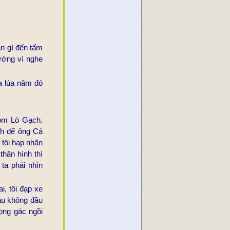
ần gì đến tấm
sướng vì nghe
a lúa năm đó
óm Lò Gạch.
ch để ông Cả
 tôi hạp nhãn
thân hình thì
ta phải nhìn
i, tôi đạp xe
câu không đầu
vọng gác ngồi