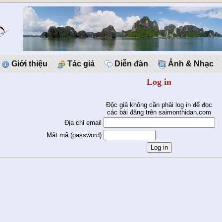
Giới thiệu
Tác giả
Diễn đàn
Ảnh & Nhạc
Log in
Độc giả không cần phải log in để đọc
các bài đăng trên saimonthidan.com
Địa chỉ email
Mật mã (password)