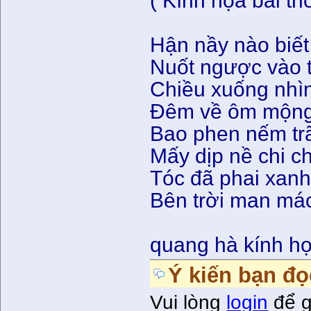
( Kính họa bài th
Hận nầy nào biết
Nuốt ngược vào t
Chiều xuống nhì
Đêm về ôm mộng 
Bao phen nếm trã
Mấy dịp nề chi c
Tóc đã phai xanh
Bên trời man má
quang hà kính h
Ý kiến bạn đọ
Vui lòng
login
để g