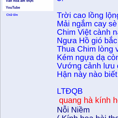
Văn hóa ẩm thực
YouTube
Trời cao lồng lộ
Chữ lớn
Mải ngắm cay sè
Chim Việt cành n
Ngưa Hồ gió bắc
Thua Chim lòng v
Kém ngựa dạ còn
Vướng cảnh lưu 
Hận này nào biết
LTĐQB
quang hà kính 
Nỗi Niềm