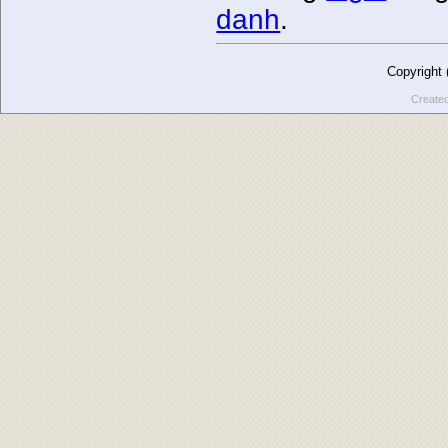
danh
.
Copyright
Create