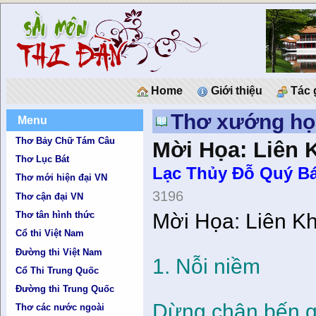
Home
Giới thiệu
Tác 
Thơ xướng họ
Menu
Thơ Bảy Chữ Tám Câu
Mời Họa: Liên 
Thơ Lục Bát
Lạc Thủy Ðỗ Quý Bá
Thơ mới hiện đại VN
3196
Thơ cận đại VN
Thơ tân hình thức
Mời Họa: Liên K
Cổ thi Việt Nam
Đường thi Việt Nam
1. Nỗi niềm
Cổ Thi Trung Quốc
Đường thi Trung Quốc
Dừng chân bến q
Thơ các nước ngoài