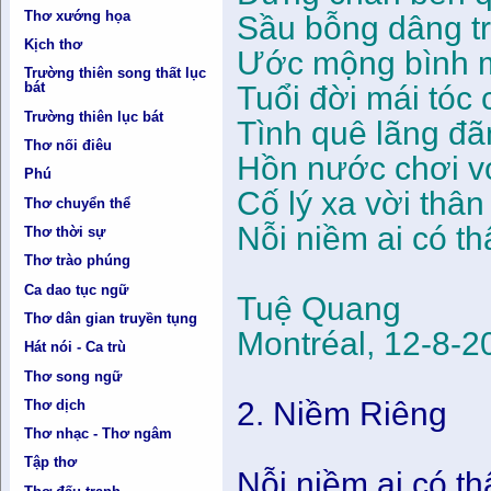
Thơ xướng họa
Sầu bỗng dâng tr
Kịch thơ
Ước mộng bình m
Trường thiên song thất lục
bát
Tuổi đời mái tóc 
Trường thiên lục bát
Tình quê lãng đ
Thơ nối điêu
Hồn nước chơi vơ
Phú
Cố lý xa vời thân
Thơ chuyển thể
Nỗi niềm ai có th
Thơ thời sự
Thơ trào phúng
Ca dao tục ngữ
Tuệ Quang
Thơ dân gian truyền tụng
Montréal, 12-8-2
Hát nói - Ca trù
Thơ song ngữ
2. Niềm Riêng
Thơ dịch
Thơ nhạc - Thơ ngâm
Tập thơ
Nỗi niềm ai có th