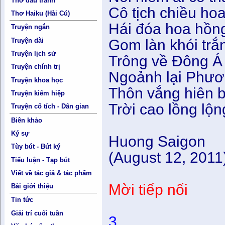
Thơ đấu tranh
Cô tịch chiều hoa
Thơ Haiku (Hài Cú)
Hái đóa hoa hồn
Truyện ngắn
Truyện dài
Gom làn khói trắ
Truyện lịch sử
Trông về Đông Á 
Truyện chính trị
Ngoảnh lại Phư
Truyện khoa học
Thôn vắng hiên 
Truyện kiếm hiệp
Trời cao lồng lộ
Truyện cổ tích - Dân gian
Biên khảo
Ký sự
Huong Saigon
Tùy bút - Bút ký
(August 12, 2011
Tiểu luận - Tạp bút
Viết về tác giả & tác phẩm
Mời tiếp nối
Bài giới thiệu
Tin tức
Giải trí cuối tuần
3.