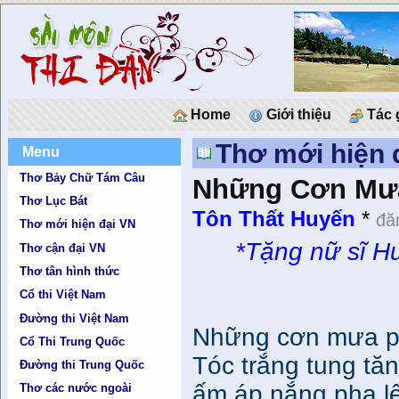
Home
Giới thiệu
Tác 
Thơ mới hiện 
Menu
Thơ Bảy Chữ Tám Câu
Những Cơn Mư
Thơ Lục Bát
Tôn Thất Huyến
*
đă
Thơ mới hiện đại VN
*Tặng nữ sĩ Hu
Thơ cận đại VN
Thơ tân hình thức
Cổ thi Việt Nam
Đường thi Việt Nam
Những cơn mưa ph
Cổ Thi Trung Quốc
Tóc trắng tung t
Đường thi Trung Quốc
ấm áp nắng pha lê
Thơ các nước ngoài