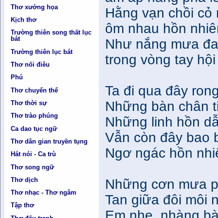
Thơ xướng họa
Hằng vạn chồi cỏ n
Kịch thơ
ôm nhau hồn nhiê
Trường thiên song thất lục
bát
Như nắng mưa đa
Trường thiên lục bát
trong vòng tay hội
Thơ nối điêu
Phú
Ta đi qua đây rong
Thơ chuyển thể
Những bàn chân ti
Thơ thời sự
Thơ trào phúng
Những linh hồn dẫ
Ca dao tục ngữ
Vẫn còn đây bao b
Thơ dân gian truyền tụng
Ngơ ngác hồn nhi
Hát nói - Ca trù
Thơ song ngữ
Thơ dịch
Những cơn mưa ph
Thơ nhạc - Thơ ngâm
Tan giữa đôi môi 
Tập thơ
Em nhẹ nhàng bàn