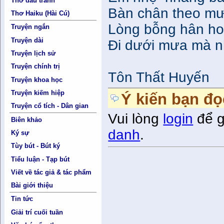
Thơ đấu tranh
Bàn chân theo mư
Thơ Haiku (Hài Cú)
Lòng bỗng hân hoa
Truyện ngắn
Truyện dài
Đi dưới mưa mà nh
Truyện lịch sử
Truyện chính trị
Tôn Thất Huyến
Truyện khoa học
Truyện kiếm hiệp
Ý kiến bạn đọ
Truyện cổ tích - Dân gian
Vui lòng
login
để g
Biên khảo
danh
.
Ký sự
Tùy bút - Bút ký
Tiểu luận - Tạp bút
Viết về tác giả & tác phẩm
Bài giới thiệu
Tin tức
Giải trí cuối tuần