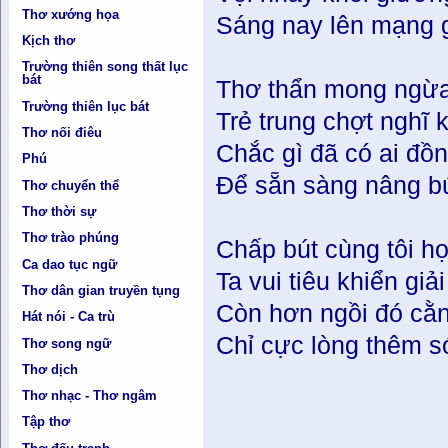
Thơ xướng họa
Sáng nay lên mạng g
Kịch thơ
Trường thiên song thất lục
bát
Thơ thẩn mong ngừa 
Trường thiên lục bát
Trẻ trung chợt nghĩ 
Thơ nối điêu
Chắc gì đã có ai đồ
Phú
Để sẵn sàng nâng bút
Thơ chuyển thể
Thơ thời sự
Thơ trào phúng
Chấp bút cùng tôi h
Ca dao tục ngữ
Ta vui tiêu khiển giả
Thơ dân gian truyền tụng
Còn hơn ngồi đó cằ
Hát nói - Ca trù
Chỉ cực lòng thêm 
Thơ song ngữ
Thơ dịch
Thơ nhạc - Thơ ngâm
Tập thơ