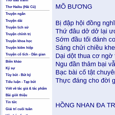
Thơ đấu tranh
MÕ BƯƠNG
Thơ Haiku (Hài Cú)
Truyện ngắn
Truyện dài
Bị đập hội đồng ngh
Truyện lịch sử
Thứ đâu dở dở lại ư
Truyện chính trị
Sớm đầu tối đánh coi
Truyện khoa học
Sáng chửi chiều khe
Truyện kiếm hiệp
Dại dột thua cơ ngờ 
Truyện cổ tích - Dân gian
Biên khảo
Ngu đần thảm bại v
Ký sự
Bạc bài cố tật chuyê
Tùy bút - Bút ký
Thực đáng cho đời g
Tiểu luận - Tạp bút
Viết về tác giả & tác phẩm
Bài giới thiệu
Tin tức
HỒNG NHAN ĐA T
Giải trí cuối tuần