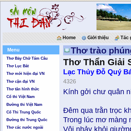
Home
Giới thiệu
Tác 
Thơ trào phún
Menu
Thơ Bảy Chữ Tám Câu
Thơ Thẩn Giải 
Thơ Lục Bát
Lạc Thủy Ðỗ Quý Bá
Thơ mới hiện đại VN
4326
Thơ cận đại VN
Thơ tân hình thức
Kính gởi chư quân 
Cổ thi Việt Nam
Đường thi Việt Nam
Đêm qua trằn trọc k
Cổ Thi Trung Quốc
Trong lúc mơ màng 
Đường thi Trung Quốc
Vội nhảy khỏi giườn
Thơ các nước ngoài