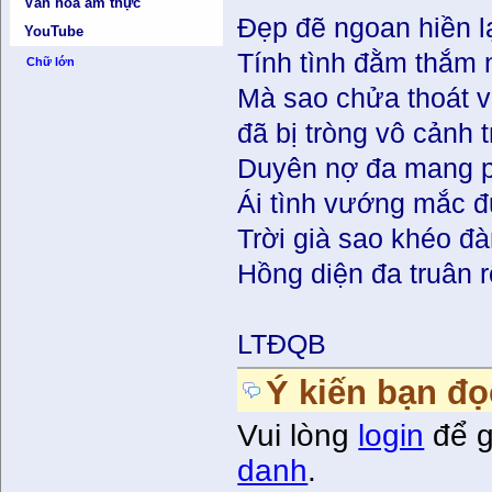
Văn hóa ẩm thực
Đẹp đẽ ngoan hiền lạ
YouTube
Tính tình đằm thắm 
Chữ lớn
Mà sao chửa thoát v
đã bị tròng vô cảnh 
Duyên nợ đa mang 
Ái tình vướng mắc 
Trời già sao khéo đ
Hồng diện đa truân r
LTĐQB
Ý kiến bạn đọ
Vui lòng
login
để g
danh
.