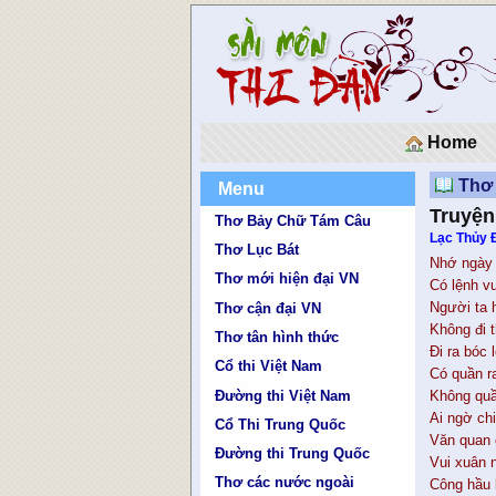
Home
Thơ
Menu
Truyện
Thơ Bảy Chữ Tám Câu
Lạc Thủy 
Thơ Lục Bát
Nhớ ngày
Thơ mới hiện đại VN
Có lệnh v
Người ta 
Thơ cận đại VN
Không đi 
Thơ tân hình thức
Đi ra bóc 
Cổ thi Việt Nam
Có quần r
Đường thi Việt Nam
Không quầ
Ai ngờ ch
Cổ Thi Trung Quốc
Văn quan 
Đường thi Trung Quốc
Vui xuân n
Thơ các nước ngoài
Công hầu 