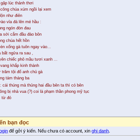
 gặp lúc thảnh thơi
công chúa xúm ngồi lại xem
lộn như điên
ào vỉa đá lên mé hầu :
úng ngón đòn đau
ra sới cắm đầu đào bôn
ng chúa hết hồn
vén xống gà tuôn ngay vào...
 bất ngửa ra sau ,
yên chiếc phô mầu tươi xanh ...
 vang khắp kinh thành
 trăm tội đổ anh chủ gà
ng tám tháng ba
 : cái thúng mà thủng hai đầu bên ta thì có bên
ông bị nhà vua (?) coi là phạm thần phong mỹ tục
 từ đó
iến bạn đọc
login
để gởi ý kiến. Nếu chưa có account, xin
ghi danh
.