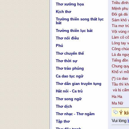
Triều đình
Thơ xướng họa
Mệnh phụ 
Kịch thơ
Đôi gà đá 
Trường thiên song thất lục
Sám khô v
bát
Tía mơ tr
Trường thiên lục bát
Vội vùng 
Làm cô cô
Thơ nối điêu
Lỏng tay 
Phú
Công chúa
Thơ chuyển thể
Lá đa ngu
Tiếng đồn
Thơ thời sự
Chung quy
Thơ trào phúng
Khổ vì mồ
Ca dao tục ngữ
(*) ca dao
Thơ dân gian truyền tụng
Tầu thì kh
và bị cấm
Hát nói - Ca trù
Ha Ha
Thơ song ngữ
Ma Nữ
Thơ dịch
Ý k
Thơ nhạc - Thơ ngâm
Vui lòng
Tập thơ