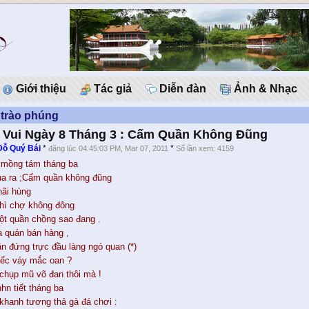
Giới thiệu
Tác giả
Diễn đàn
Ảnh & Nhạc
 trào phúng
 Vui Ngày 8 Tháng 3 : Cấm Quần Không Đũng
Ðỗ Quý Bái
*
*
đăng lúc 04:45:03 PM, Mar 07, 2011
Số lần xem: 4159
 mồng tám tháng ba
ua ra ;Cấm quần không đũng
hãi hùng
thì chợ không đông
lột quần chồng sao đang .
a quán bán hàng ,
n đứng trực đầu làng ngó quan (*)
iếc váy mắc oan ?
chụp mũ võ đan thôi mà !
hn tiết tháng ba
khanh tương thả gà đá chơi :